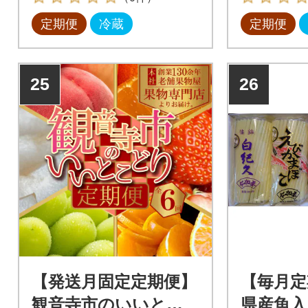
定期便
冷蔵
定期便
25
26
【発送月固定定期便】
【毎月定
観音寺市のいいとこ
県産魚入