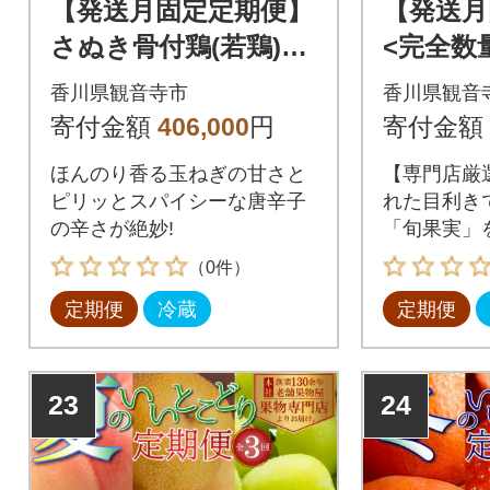
【発送月固定定期便】
【発送月
さぬき骨付鶏(若鶏)10
<完全数
本セット全12回
見極め一
香川県観音寺市
香川県観音
ム等級選
寄付金額
406,000
円
寄付金額
単品定期
ほんのり香る玉ねぎの甘さと
【専門店厳
ピリッとスパイシーな唐辛子
れた目利き
の辛さが絶妙!
「旬果実」
す!
（0件）
定期便
冷蔵
定期便
23
24