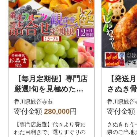
【毎月定期便】専門店
【発送月
厳選!旬を見極めた、
さぬき骨
厳選フルーツ詰合せ
本セット
香川県観音寺市
香川県観音
【観音寺コース-極-】
寄付金額
280,000
円
寄付金額
全12回
【専門店厳選】代々より養わ
さぬきもう
れた目利きで、選りすぐりの
県のご当地