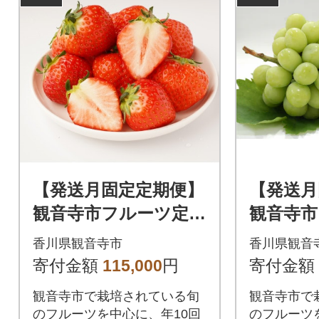
【発送月固定定期便】
【発送月
観音寺市フルーツ定期
観音寺市
便全10回
便(桃+
香川県観音寺市
香川県観音
カット)
寄付金額
115,000
円
寄付金額
観音寺市で栽培されている旬
観音寺市で
のフルーツを中心に、年10回
のフルーツを