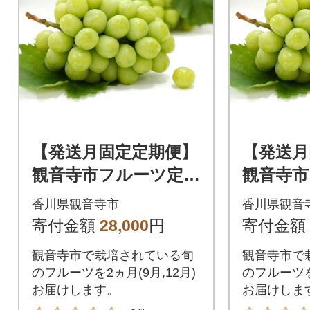
【発送月固定定期便】
【発送月
観音寺市フルーツ定期
観音寺市
便(シャインマスカッ
便(シャ
香川県観音寺市
香川県観音
ト+小原紅早生みかん)
ト+さぬ
寄付金額
28,000
円
寄付金額
全2回
スイート
観音寺市で栽培されている旬
観音寺市で
のフルーツを2ヵ月(9月,12月)
のフルーツを2
お届けします。
お届けしま