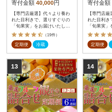
【観音寺コース】全3
【観音寺
寄付金額
40,000
円
寄付金額
回
回
【専門店厳選】代々より養わ
【専門店厳
れた目利きで、選りすぐりの
れた目利き
「旬果実」をお届けいたしま
「旬果実」
す!
す!
（19件）
定期便
冷蔵
定期便
13
14