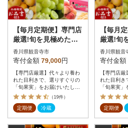
【毎月定期便】専門店
【毎月定
厳選!旬を見極めた、
厳選!旬
厳選フルーツ詰合せ
厳選フル
香川県観音寺市
香川県観音
【観音寺コース】全6
【観音寺
寄付金額
79,000
円
寄付金額
回
回
【専門店厳選】代々より養わ
【専門店厳
れた目利きで、選りすぐりの
れた目利き
「旬果実」をお届けいたしま
「旬果実」
す!
す!
（19件）
定期便
冷蔵
定期便