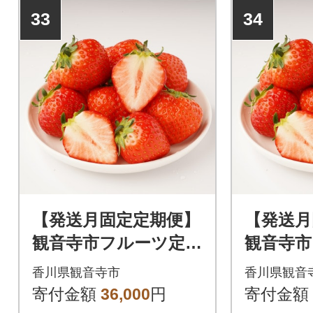
33
34
【発送月固定定期便】
【発送月
観音寺市フルーツ定期
観音寺市
便全3回
便全4回
香川県観音寺市
香川県観音
寄付金額
36,000
円
寄付金額