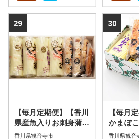
29
30
【毎月定期便】【香川
【毎月定
県産魚入りお刺身蒲
かまぼ
鉾】仁加屋かまぼこ詰
ト9個入
香川県観音寺市
香川県観音