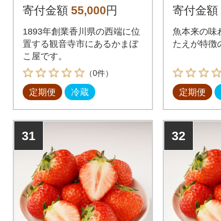
合せセット-9全4回
寄付金額
55,000
円
寄付金額
1893年創業香川県の西端に位
魚本来の味
置する観音寺市にあるかまぼ
たえが特徴
こ屋です。
（0件）
定期便
冷蔵
定期便
31
32