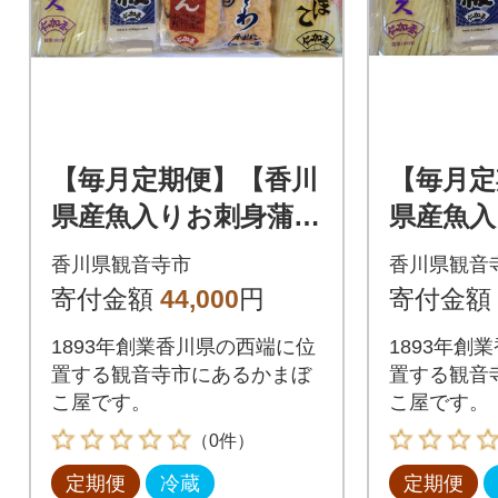
【毎月定期便】【香川
【毎月定
県産魚入りお刺身蒲
県産魚入
鉾】仁加屋かまぼこ詰
鉾】仁加
香川県観音寺市
香川県観音
合せセット-6全4回
合せセッ
寄付金額
44,000
円
寄付金額
1893年創業香川県の西端に位
1893年創
置する観音寺市にあるかまぼ
置する観音
こ屋です。
こ屋です。
（0件）
定期便
冷蔵
定期便