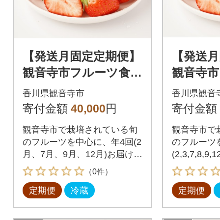
【発送月固定定期便】
【発送月
観音寺市フルーツ食べ
観音寺市
きり定期便全4回
きり定期
香川県観音寺市
香川県観音
寄付金額
40,000
円
寄付金額
観音寺市で栽培されている旬
観音寺市で
のフルーツを中心に、年4回(2
のフルーツ
月、7月、9月、12月)お届けし
(2,3,7,8,
ます。
す。
（0件）
定期便
冷蔵
定期便