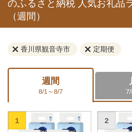
のふるさと納税 人気お礼品
（週間）
香川県観音寺市
定期便
週間
8/1～8/7
7
1
2