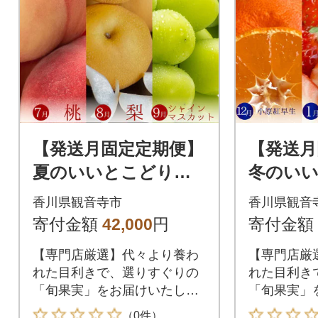
【発送月固定定期便】
【発送月
夏のいいとこどり定
冬のい
期便♪(7月・8月・9月)
期便♪(1
香川県観音寺市
香川県観音
全3回
月)全3回
寄付金額
42,000
円
寄付金額
【専門店厳選】代々より養わ
【専門店厳
れた目利きで、選りすぐりの
れた目利き
「旬果実」をお届けいたしま
「旬果実」
す!
す!
（0件）