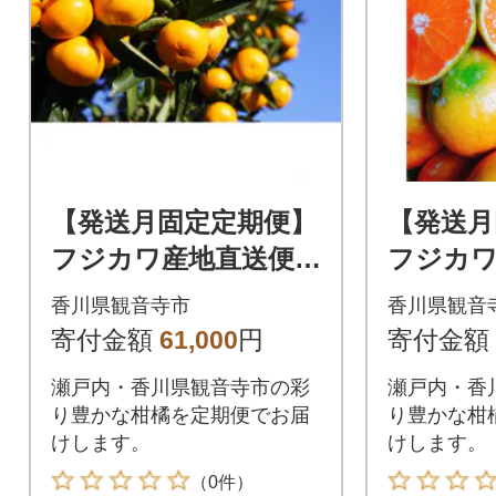
【発送月固定定期便】
【発送月
フジカワ産地直送便・
フジカワ
季節の彩どり柑橘セ
季節の彩
香川県観音寺市
香川県観音
ット全5回
ット全6
寄付金額
61,000
円
寄付金額
瀬戸内・香川県観音寺市の彩
瀬戸内・香
り豊かな柑橘を定期便でお届
り豊かな柑
けします。
けします。
（0件）