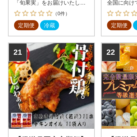
「旬果実」をお届けいたしま
全国に向け
す!
てお届けし
（0件）
定期便
冷蔵
定期便
21
22