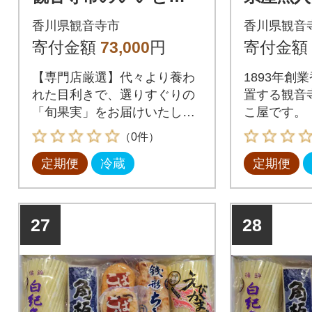
どり定期便♪(7月・8
鉾】仁加
香川県観音寺市
香川県観音
月・9月・12月・1月・
合せ セッ
寄付金額
73,000
円
寄付金額
2月)全6回
【専門店厳選】代々より養わ
1893年創
れた目利きで、選りすぐりの
置する観音
「旬果実」をお届けいたしま
こ屋です。
す!
（0件）
定期便
冷蔵
定期便
27
28