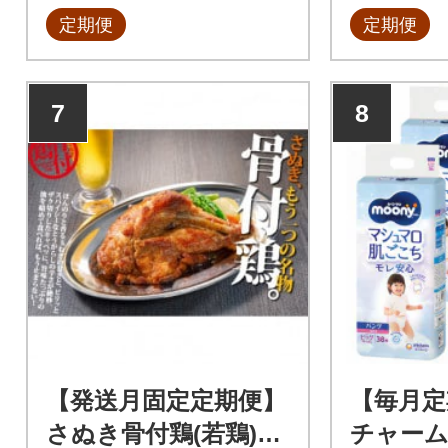
定期便
定期便
7
8
【発送月固定定期便】
【毎月定
さぬき骨付鶏(若鶏)3
チャー