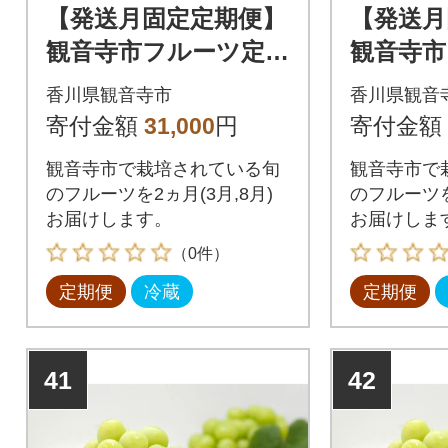
【発送月固定定期便】
【発送月
観音寺市フルーツ定期
観音寺市
便(シャインマスカッ
便(シャ
香川県観音寺市
香川県観音
ト+さぬきひめいち
ト+さぬ
寄付金額
31,000
円
寄付金額
ご)全2回
ウイ)全
観音寺市で栽培されている旬
観音寺市で
のフルーツを2ヵ月(3月,8月)
のフルーツを2
お届けします。
お届けしま
（0件）
定期便
冷蔵
定期便
41
42