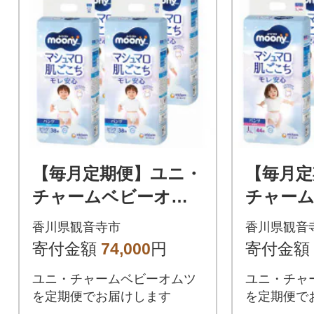
【毎月定期便】ユニ・
【毎月定
チャームベビーオム
チャー
ツ ムーニーマン 男
ツ ムー
香川県観音寺市
香川県観音
の子用 ビッグサイズ
の子用 L
寄付金額
74,000
円
寄付金額
38枚×4袋全3回
4袋全3回
ユニ・チャームベビーオムツ
ユニ・チャ
を定期便でお届けします
を定期便で