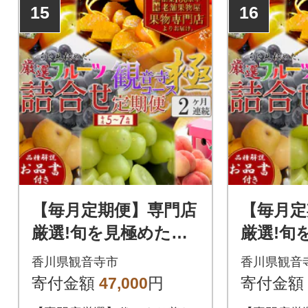
15
16
【毎月定期便】専門店
【毎月定
厳選!旬を見極めた、
厳選!旬
厳選フルーツ詰合せ
厳選フル
香川県観音寺市
香川県観音
【観音寺コース-極-】
【観音寺
寄付金額
47,000
円
寄付金額
全2回
全3回