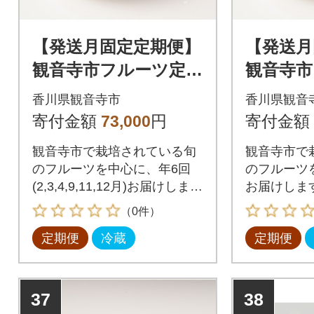
【発送月固定定期便】
【発送月
観音寺市フルーツ定期
観音寺市
便全6回
ルーツ
香川県観音寺市
香川県観音
便全12回
寄付金額
73,000
円
寄付金額
観音寺市で栽培されている旬
観音寺市で
のフルーツを中心に、年6回
のフルーツ
(2,3,4,9,11,12月)お届けしま
お届けしま
す。
（0件）
定期便
冷蔵
定期便
37
38