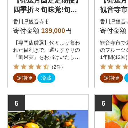
【発送月固定定期便】
【発送月
四季折々旬味覚!旬の
観音寺市
果実12ヶ月連続単品定
ツを中心
香川県観音寺市
香川県観音
期便♪全12回
2回
寄付金額
139,000
円
寄付金額
【専門店厳選】代々より養わ
観音寺市で
れた目利きで、選りすぐりの
のフルーツ
「旬果実」をお届けいたしま
1年間(12
す!
（2件）
定期便
冷蔵
定期便
5
6