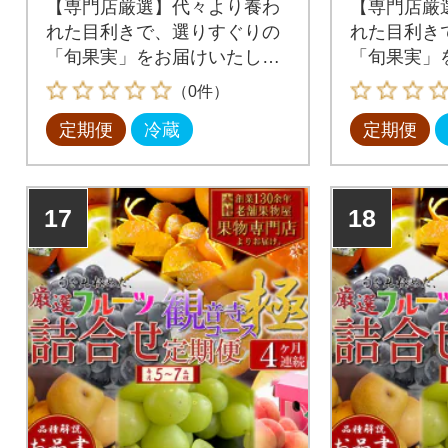
【専門店厳選】代々より養わ
【専門店厳
れた目利きで、選りすぐりの
れた目利き
「旬果実」をお届けいたしま
「旬果実」
す!
す!
（0件）
定期便
冷蔵
定期便
17
18