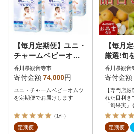
【毎月定期便】ユニ・
【毎月定
チャームベビーオム
厳選!旬
ツ ムーニーマン 男
厳選フル
香川県観音寺市
香川県観音
の子用 Lサイズ 44枚×
【観音寺
寄付金額
74,000
円
寄付金額
4袋全3回
回
ユニ・チャームベビーオムツ
【専門店厳
を定期便でお届けします
れた目利き
「旬果実」
す!
（1件）
定期便
定期便