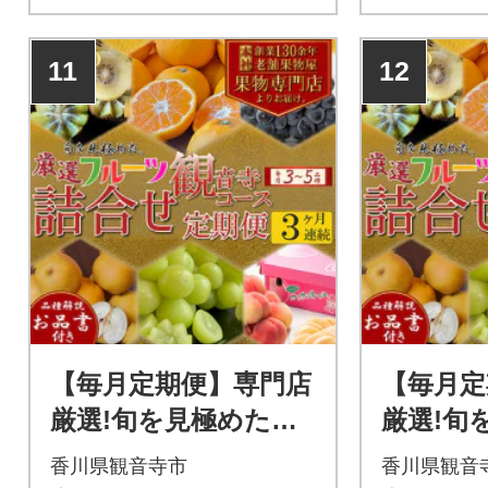
11
12
【毎月定期便】専門店
【毎月定
厳選!旬を見極めた、
厳選!旬
厳選フルーツ詰合せ
厳選フル
香川県観音寺市
香川県観音