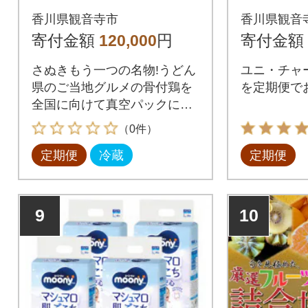
本セット全12回
ツ ムー
香川県観音寺市
香川県観音
の子用 
寄付金額
120,000
円
寄付金額
38枚×4
さぬきもう一つの名物!うどん
ユニ・チャ
県のご当地グルメの骨付鶏を
を定期便で
全国に向けて真空パックにし
てお届けします。
（0件）
定期便
冷蔵
定期便
9
10