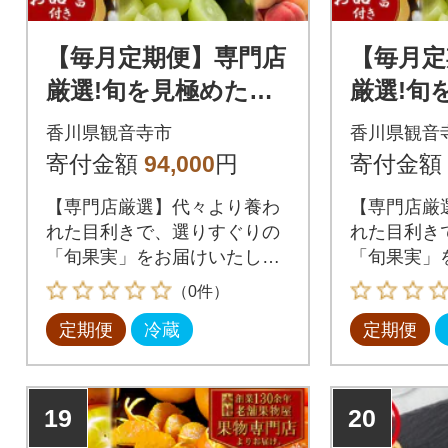
【毎月定期便】専門店
【毎月定
厳選!旬を見極めた、
厳選!旬
厳選フルーツ詰合せ
厳選フル
香川県観音寺市
香川県観音
【観音寺コース-極-】
【観音寺
寄付金額
94,000
円
寄付金額
全4回
全6回
【専門店厳選】代々より養わ
【専門店厳
れた目利きで、選りすぐりの
れた目利き
「旬果実」をお届けいたしま
「旬果実」
す!
す!
（0件）
定期便
冷蔵
定期便
19
20