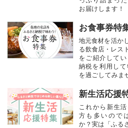
っぷり詰まった
お届けします！
お食事券特
地元食材を活か
る飲食店・レス
をご紹介してい
納税を利用して
を過ごしてみま
新生活応援
これから新生活
方も多いので
か？実は「ふる