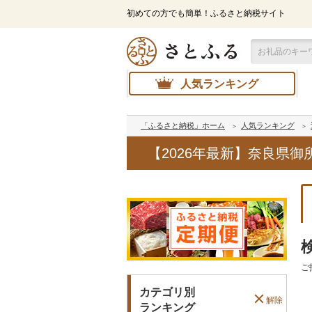
初めての方でも簡単！ふるさと納税サイト
人気ランキング
「ふるさと納税」ホーム
人気ランキング
【2026年最新】奈良県
ご
カテゴリ別
解除
ランキング