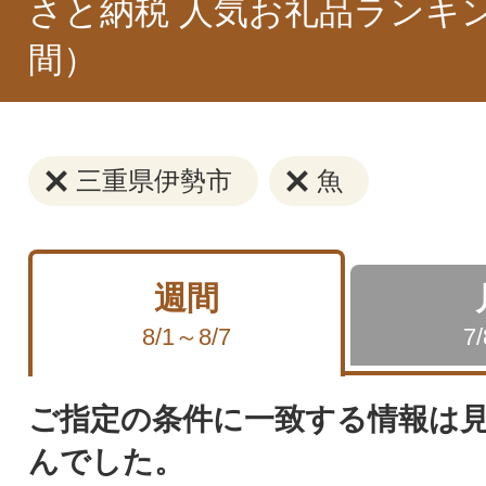
さと納税 人気お礼品ランキ
間）
三重県伊勢市
魚
週間
8/1～8/7
7
ご指定の条件に一致する情報は
んでした。