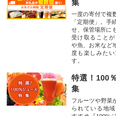
集
一度の寄付で複
「定期便」。手
せ、保管場所に
受け取ることが
や魚、お米など
度も楽しみたい
す。
特選！100
集
フルーツや野菜
られている地域