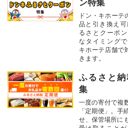
ン特集
ドン・キホーテ
品と引き換え可
るさとクーポン
なタイミングで
キホーテ店舗で
きます。
ふるさと納
集
一度の寄付で複
「定期便」。手
せ、保管場所に