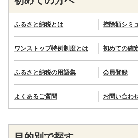
初めての方へ
ふるさと納税とは
控除額シミ
ワンストップ特例制度とは
初めての確
ふるさと納税の用語集
会員登録
よくあるご質問
お問い合わ
目的別で探す