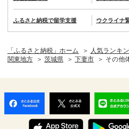
ふるさと納税で留学支援
ウクライナ
「ふるさと納税」ホーム
人気ランキ
関東地方
茨城県
下妻市
その他