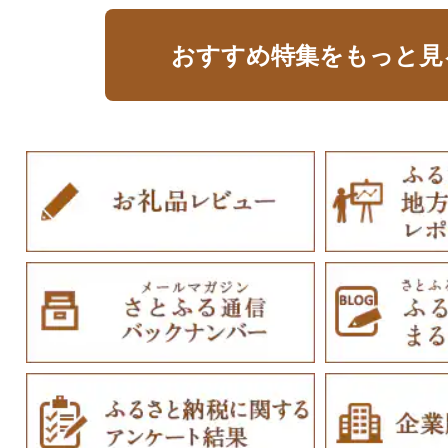
おすすめ特集をもっと見