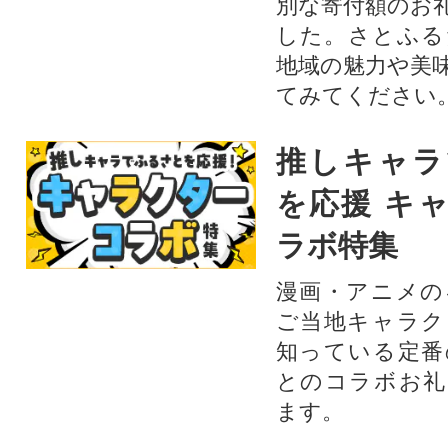
別な寄付額のお
した。さとふる
地域の魅力や美
てみてください
推しキャラ
を応援 キ
ラボ特集
漫画・アニメの
ご当地キャラク
知っている定番
とのコラボお礼
ます。​