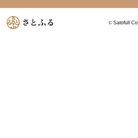
©
Satofull Co.