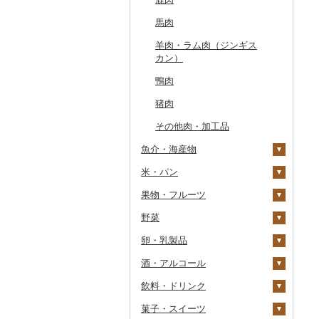
常陸牛
馬肉
ハム・ソーセージ
上州牛
羊肉・ラム肉（ジンギス
唐揚げ
飛騨牛
カン）
中津からあげ
近江牛
鴨肉
水炊き
神戸牛・神戸ビーフ
猪肉
地鶏
但馬牛
その他肉・加工品
赤鶏さつま
土佐あかうし
魚介・海産物
その他鶏肉
佐賀牛
米・パン
カニ
長崎和牛
果物・フルーツ
エビ
米
ズワイガニ
あか牛
野菜
いくら
雑穀
ぶどう・マスカット
タラバガニ
甘エビ
精米
宮崎牛
卵・乳製品
うに
餅
いちご
いも
毛ガニ
ボタンエビ
無洗米
巨峰
その他牛肉（精肉）
酒・アルコール
明太子・たらこ
その他穀物加工品
りんご
トマト
卵
かにしゃぶ
伊勢海老
玄米
ナガノパープル
じゃがいも
飲料・ドリンク
その他魚卵
パン
もも
玉ねぎ
チーズ
ビール・発泡酒
その他カニ
その他エビ
明太子
金芽米
ピオーネ
さつまいも
フルーツトマト
菓子・スイーツ
貝
メロン
ねぎ
ヨーグルト
日本酒
水・ミネラルウォーター
たらこ
数の子
ゆめぴりか
デラウェア
その他いも
ミニトマト
ビール