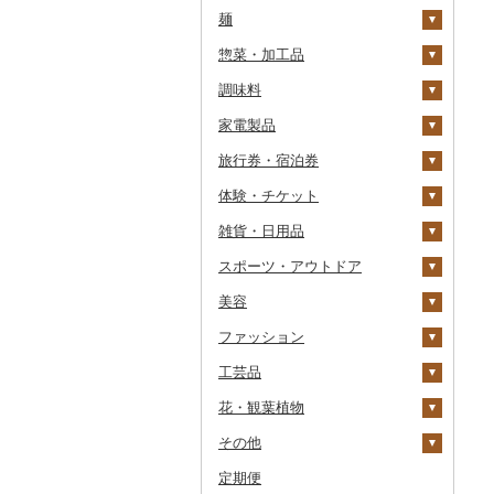
麺
うなぎ
さくらんぼ
とうもろこし
牛乳
焼酎
コーヒー・コーヒー豆
ケーキ
からすみ
帆立（ホタテ）
つや姫
シャインマスカット
その他トマト
発泡酒
純米大吟醸
惣菜・加工品
鮮魚
梨
根菜
バター
梅酒
茶
クッキー
ラーメン
キャビア
鮑（アワビ）
コシヒカリ
その他ぶどう・マスカ
地ビール・クラフトビ
純米吟醸
芋焼酎
飲料
ット
ール
調味料
イカ・タコ
マンゴー
アスパラガス
その他乳製品
泡盛
果汁飲料
焼き菓子
うどん
惣菜
その他魚卵
牡蠣（カキ）
鮭・サーモン
はえぬき
和梨
人参
大吟醸
麦焼酎
コーヒー豆
飲料
家電製品
海苔・海藻
みかん・柑橘
豆
ワイン
紅茶
プリン
そば
カレー・シチュー
砂糖
あさり
マグロ
イカ
さがびより
洋梨・ラフランス
大根
吟醸
米焼酎
粉
茶葉・ティーバッグ
りんごジュース
餃子
旅行券・宿泊券
干物
すいか
きのこ
ウイスキー
その他飲料・ジュース
ゼリー
パスタ
鍋
塩
季節・空調家電
しじみ
イワシ
タコ
海苔
あきたこまち
みかん
自然薯
その他日本酒
黒糖焼酎
白ワイン
ドリップ
静岡茶
みかんジュース（オレ
飲料
シュウマイ
カレー
ンジジュース）
体験・チケット
その他魚介・加工品
キウイ
その他野菜
リキュール・洋酒
チョコレート
ひやむぎ
ピザ
醤油
キッチン家電
旅行券
サザエ
カツオ
わかめ
ししゃも
ひとめぼれ
レモン
レンコン
しいたけ
その他焼酎
赤ワイン
足柄茶
茶葉・ティーバッグ
野菜ジュース
コロッケ
シチュー
肉
その他果汁飲料
雑貨・日用品
柿（カキ）
甘酒
カステラ
そうめん
レトルト
味噌
照明器具
宿泊券
PayPay商品券
はまぐり
金目鯛
ひじき
その他干物
しらす・ちりめん
ミルキークィーン
不知火・デコポン
にんにく・生姜
松茸
山菜
シャンパン・スパーク
知覧茶
炭酸飲料
その他惣菜
魚
JTBふるさと旅行クー
リングワイン
ポン（Eメール発行）
スポーツ・アウトドア
ドライフルーツ
ノンアルコール
アイス・ジェラート
その他麺
スープ
酢
パソコン・周辺機器
食事券
家具・インテリア
その他貝
クエ
その他海苔・海藻
かまぼこ・練り製品
ななつぼし
せとか
その他根菜
その他きのこ
かぼちゃ
八女茶
豆乳
その他鍋
その他ワイン
JTBふるさと旅行券
美容
その他果物
その他酒
その他洋菓子
豆腐・納豆
だし
TV・オーディオ・カメラ
温泉・サウナ・スパ利用
寝具
ゴルフ
くじら
その他魚介・加工品
その他米
文旦
干し柿
茄子
その他茶
その他飲料・ジュース
タンス
（紙券）
券
ファッション
煎餅・おかき
漬物
食用油
美容・健康家電
タオル
釣り
スキンケア
サバ
まどんな
干し芋
びわ
レタス
豆腐
机・テーブル
布団
ゴルフボール
その他旅行券
水族館
工芸品
羊羹
缶詰・瓶詰
はちみつ
カー用品
文房具・印鑑
サイクリング
シャンプー・リンス
鞄・バッグ
さんま
ポンカン
その他ドライフルーツ
ブルーベリー
その他野菜
納豆
梅干
えごま油
椅子・チェア・ソファ
枕
泉州タオル
ゴルフクラブ
化粧水・乳液・美容液
動物園
花・観葉植物
饅頭
乾物
ドレッシング
時計
食器
アウトドア・キャンプ
石鹸・ボディーソープ
洋服
織物
鯛
その他柑橘
パイナップル
キムチ
肉
オリーブオイル
その他家具・インテリ
毛布
その他タオル
ボールペン
ゴルフウェア
洗顔
トートバッグ・ショル
釣り
ア
ダーバッグ
その他
大福
燻製（スモーク）
その他調味料
その他家電
キッチン用品
その他スポーツ
入浴剤
和服
陶器・漆器
観葉植物・苗木
のどぐろ
栗
その他漬物
魚
ごま油
タオルケット
ノート・ファイル
グラス・カップ
その他ゴルフ
その他スキンケア
女性・レディース
本場奄美大島紬
ダイビング
キャリーバッグ・スー
定期便
その他和菓子
おせち
日用品
アロマ
靴・履物
その他装飾品・工芸品
花
地域サービス
ふぐ
その他果物
果物
その他食用油
みりん
その他寝具
印鑑
タンブラー
包丁
ウェア・ユニフォーム
男性・メンズ
その他織物
信楽焼
ツケース