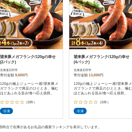
望来豚メガフランク/120gの幸せ
望来豚メガフランク/120gの幸せ
(2パック)
(4パック)
北海道石狩市
北海道石狩市
寄付金額
9,000
円
寄付金額
13,000
円
120gの極上ジューシー感!望来豚メ
120gの極上ジューシー感!望来豚メ
ガフランクで満足のひととき。噛む
ガフランクで満足のひととき。噛む
ほどあふれる旨み!食べ応え抜群。
ほどあふれる旨み!食べ応え抜群。
（0件）
（0件）
冷凍
冷凍
現時点で在庫があるお礼品の最新ランキングを表示しています。