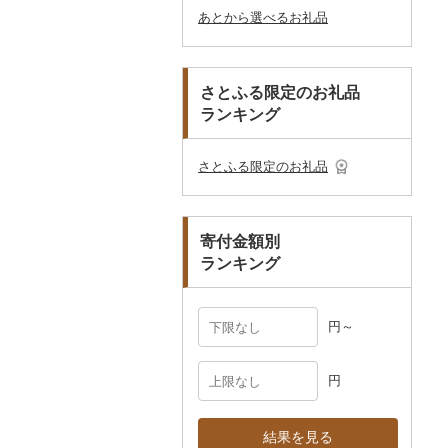
スキーチケット・リフト
あとから選べるお礼品
その他加工品
楽器・器材
プロテイン
アクセサリー
盆栽・その他
その他
ブリ
ジャム
ケチャップ
その他文房具
箸
フライパン
洗剤
その他スポーツ
子供・ベビー
靴・シューズ
唐津焼
数珠
胡蝶蘭
券
その他鞄・バッグ
本・CD・DVD
その他美容
その他服飾小物
ほっけ
その他缶詰・瓶詰
こしょう
スプーン・フォーク・
鍋
トイレットペーパー
その他洋服
スリッパ・下駄・草履
ペンダント・ネックレ
備前焼
工芸品
造花・プリザーブドフ
ゴルフプレー券
ナイフ
ス
ラワー
おもちゃ・ぬいぐるみ
その他鮮魚
その他調味料
まな板
ティッシュ
その他靴・履物
財布
美濃焼
播州そろばん
花火大会チケット
GDOふるさとゴルフ
さとふる限定のお礼品
皿・椀
ピアス・イヤリング
その他花
プレークーポン
ランキング
ご当地キャラクター
土鍋
その他日用品
ショール・ストール
村上木彫堆朱
美濃和紙
カタログギフト
弁当箱
真珠・パール
その他のゴルフプレー
ベビー用品
その他キッチン用品
ネクタイ・ベルト
その他陶器・漆器
民芸品
その他体験・チケット
券
その他食器
その他アクセサリー
さとふる限定のお礼品
ペット用品
マフラー・手袋
防災グッズ
その他服飾小物
寄付金額別
その他雑貨
ランキング
円～
円
結果を見る