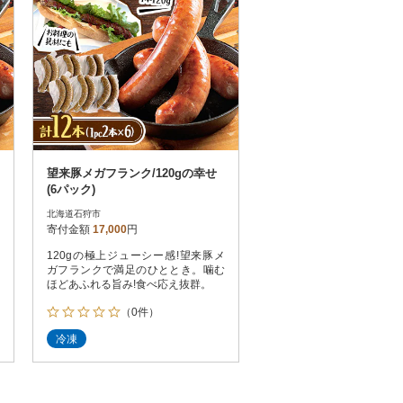
望来豚メガフランク/120gの幸せ
(6パック)
北海道石狩市
寄付金額
17,000
円
120gの極上ジューシー感!望来豚メ
ガフランクで満足のひととき。噛む
ほどあふれる旨み!食べ応え抜群。
（0件）
冷凍