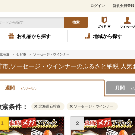
ログイン
新規会員登録
検索
お礼品から探す
地域から探す
北海道
石狩市
ソーセージ・ウインナー
石狩市,ソーセージ・ウインナーのふるさと納税 人
週間
月間
7/30～8/5
7/
検索条件：
北海道石狩市
ソーセージ・ウインナー
1
2