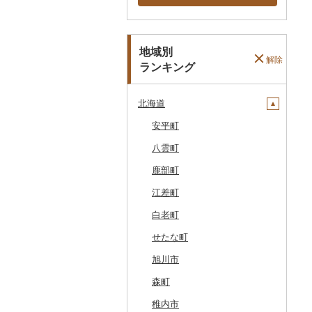
地域別
解除
ランキング
北海道
安平町
八雲町
鹿部町
江差町
白老町
せたな町
旭川市
森町
稚内市