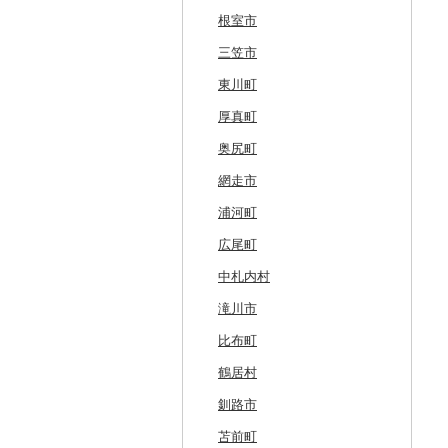
根室市
三笠市
東川町
厚真町
奥尻町
網走市
浦河町
広尾町
中札内村
滝川市
比布町
鶴居村
釧路市
苫前町