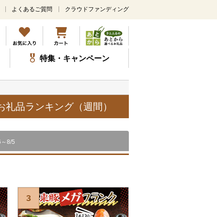
よくあるご質問
クラウドファンディング
メ
イ
ン
コ
ン
特集・キャンペーン
テ
ン
ツ
に
ス
気お礼品ランキング（週間）
キ
ッ
プ
6～8/5
3