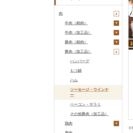
肉
牛肉（精肉）
牛肉（加工品）
ステーキ
豚肉（精肉）
すき焼き
ハンバーグ
豚肉（加工品）
しゃぶしゃぶ
もつ鍋
ステーキ
焼肉
ローストビーフ
すき焼き
ハンバーグ
牛タン
ビーフジャーキー
しゃぶしゃぶ
もつ鍋
和牛
その他牛肉（加工品）
焼肉
ハム
黒毛和牛
アグー豚
ソーセージ・ウインナ
ー
白老牛
その他豚肉（精肉）
ベーコン・サラミ
仙台牛
その他豚肉（加工品）
米沢牛
鶏肉
山形牛
※
鹿肉
鶏肉（精肉）