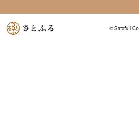
©
Satofull Co.