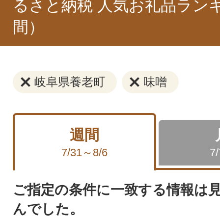
るさと納税 人気お礼品ラン
間）
岐阜県養老町
味噌
週間
7/31～8/6
7
ご指定の条件に一致する情報は
んでした。