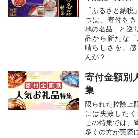
「ふるさと納税
つは、寄付をき
地の名品」と巡
品から新たな「
晴らしさを、感
んか？
寄付金額別
集
限られた控除上
には失敗したく
この特集では、
多くの方が実際