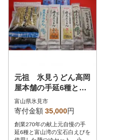
元祖 氷見うどん高岡
屋本舗の手延6種と白
えび麺つゆ
富山県氷見市
寄付金額
35,000
円
創業270年の献上元自慢の手
延6種と富山湾の宝石白えびを
使用した麺つゆセット。小分