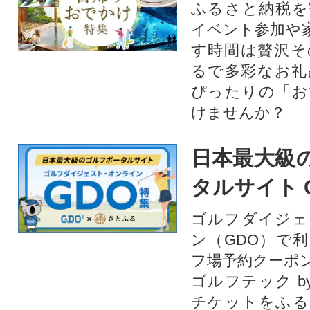
ふるさと納税を
イベント参加や
す時間は贅沢そ
るで多彩なお礼
ぴったりの「お
けませんか？
日本最大級
タルサイト 
ゴルフダイジェ
ン（GDO）で
フ場予約クーポ
ゴルフテック by
チケットをふる