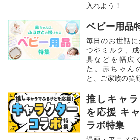
入れよう！
ベビー用品
毎日のお世話に
つやミルク、成
具などを幅広
た。赤ちゃん
と、ご家族の笑
推しキャラ
を応援 キ
ラボ特集
漫画・アニメの