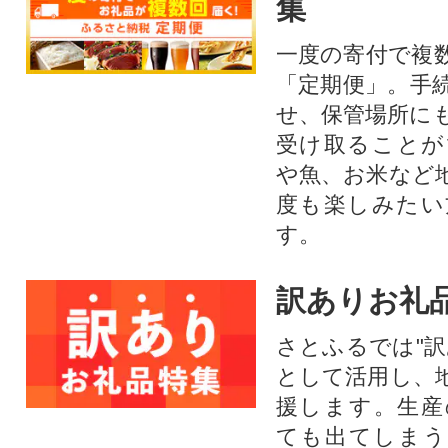
集
一度の寄付で複
「定期便」。手
せ、保管場所に
受け取ることが
や魚、お米など
度も楽しみたい
す。
訳ありお礼
さとふるでは"訳
として活用し、
援します。⽣産
ても出てしまう