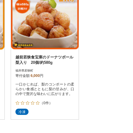
越前若狭食宝庫のドーナツボール
梨入り 20個/約580g
福井県若狭町
寄付金額
6,000
円
一口かじれば、梨のコンポートの柔
らかい食感とともに梨の甘みが、口
の中で贅沢な味わいに広がります。
（0件）
冷凍