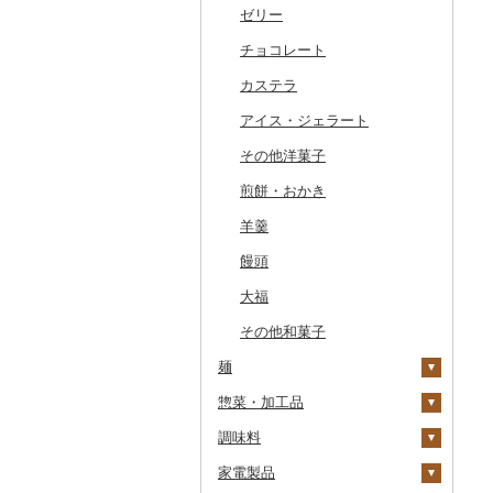
干物
すいか
きのこ
ウイスキー
その他飲料・ジュース
ゼリー
常陸牛
その他鶏肉
しじみ
イワシ
タコ
海苔
あきたこまち
みかん
自然薯
その他日本酒
黒糖焼酎
白ワイン
ドリップ
静岡茶
みかんジュース（オレ
飲料
ンジジュース）
その他魚介・加工品
キウイ
その他野菜
リキュール・洋酒
チョコレート
上州牛
サザエ
カツオ
わかめ
ししゃも
ひとめぼれ
レモン
レンコン
しいたけ
その他焼酎
赤ワイン
足柄茶
茶葉・ティーバッグ
野菜ジュース
その他果汁飲料
柿（カキ）
甘酒
カステラ
飛騨牛
はまぐり
金目鯛
ひじき
その他干物
しらす・ちりめん
ミルキークィーン
不知火・デコポン
にんにく・生姜
松茸
山菜
シャンパン・スパーク
知覧茶
炭酸飲料
リングワイン
ドライフルーツ
ノンアルコール
アイス・ジェラート
近江牛
その他貝
クエ
その他海苔・海藻
かまぼこ・練り製品
ななつぼし
せとか
その他根菜
その他きのこ
かぼちゃ
八女茶
豆乳
その他ワイン
その他果物
その他酒
その他洋菓子
神戸牛・神戸ビーフ
くじら
その他魚介・加工品
その他米
文旦
干し柿
茄子
その他茶
その他飲料・ジュース
煎餅・おかき
但馬牛
サバ
まどんな
干し芋
びわ
レタス
羊羹
土佐あかうし
さんま
ポンカン
その他ドライフルーツ
ブルーベリー
その他野菜
饅頭
佐賀牛
鯛
その他柑橘
パイナップル
大福
長崎和牛
のどぐろ
栗
その他和菓子
あか牛
ふぐ
その他果物
麺
宮崎牛
ブリ
惣菜・加工品
ラーメン
その他牛肉（精肉）
ほっけ
調味料
うどん
惣菜
その他鮮魚
家電製品
そば
カレー・シチュー
砂糖
餃子