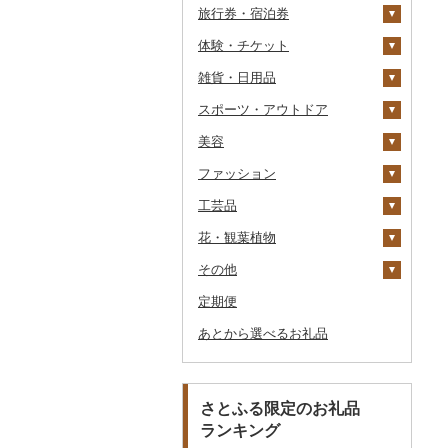
旅行券・宿泊券
パスタ
鍋
塩
季節・空調家電
シュウマイ
カレー
体験・チケット
ひやむぎ
ピザ
醤油
キッチン家電
旅行券
コロッケ
シチュー
肉
雑貨・日用品
そうめん
レトルト
味噌
照明器具
宿泊券
PayPay商品券
その他惣菜
魚
JTBふるさと旅行クー
ポン（Eメール発行）
スポーツ・アウトドア
その他麺
スープ
酢
パソコン・周辺機器
食事券
家具・インテリア
その他鍋
JTBふるさと旅行券
美容
豆腐・納豆
だし
TV・オーディオ・カメラ
温泉・サウナ・スパ利用
寝具
ゴルフ
タンス
（紙券）
券
ファッション
漬物
食用油
美容・健康家電
タオル
釣り
スキンケア
豆腐
机・テーブル
布団
ゴルフボール
その他旅行券
水族館
工芸品
缶詰・瓶詰
はちみつ
カー用品
文房具・印鑑
サイクリング
シャンプー・リンス
鞄・バッグ
納豆
梅干
えごま油
椅子・チェア・ソファ
枕
泉州タオル
ゴルフクラブ
化粧水・乳液・美容液
動物園
花・観葉植物
乾物
ドレッシング
時計
食器
アウトドア・キャンプ
石鹸・ボディーソープ
洋服
織物
キムチ
肉
オリーブオイル
その他家具・インテリ
毛布
その他タオル
ボールペン
ゴルフウェア
洗顔
トートバッグ・ショル
釣り
ア
ダーバッグ
その他
燻製（スモーク）
その他調味料
その他家電
キッチン用品
その他スポーツ
入浴剤
和服
陶器・漆器
観葉植物・苗木
その他漬物
魚
ごま油
タオルケット
ノート・ファイル
グラス・カップ
その他ゴルフ
その他スキンケア
女性・レディース
本場奄美大島紬
ダイビング
キャリーバッグ・スー
定期便
おせち
日用品
アロマ
靴・履物
その他装飾品・工芸品
花
地域サービス
果物
その他食用油
みりん
その他寝具
印鑑
タンブラー
包丁
ウェア・ユニフォーム
男性・メンズ
その他織物
信楽焼
ツケース
スキーチケット・リフト
あとから選べるお礼品
その他加工品
楽器・器材
プロテイン
アクセサリー
盆栽・その他
その他
ジャム
ケチャップ
その他文房具
箸
フライパン
洗剤
その他スポーツ
子供・ベビー
靴・シューズ
唐津焼
数珠
胡蝶蘭
券
その他鞄・バッグ
本・CD・DVD
その他美容
その他服飾小物
その他缶詰・瓶詰
こしょう
スプーン・フォーク・
鍋
トイレットペーパー
その他洋服
スリッパ・下駄・草履
ペンダント・ネックレ
備前焼
工芸品
造花・プリザーブドフ
ゴルフプレー券
ナイフ
ス
ラワー
おもちゃ・ぬいぐるみ
その他調味料
まな板
ティッシュ
その他靴・履物
財布
美濃焼
播州そろばん
花火大会チケット
GDOふるさとゴルフ
さとふる限定のお礼品
皿・椀
ピアス・イヤリング
その他花
プレークーポン
ランキング
ご当地キャラクター
土鍋
その他日用品
ショール・ストール
村上木彫堆朱
美濃和紙
カタログギフト
弁当箱
真珠・パール