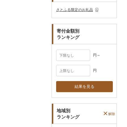
その他のゴルフプレー
ベビー用品
その他キッチン用品
ネクタイ・ベルト
その他陶器・漆器
民芸品
その他体験・チケット
券
その他食器
その他アクセサリー
さとふる限定のお礼品
ペット用品
マフラー・手袋
防災グッズ
その他服飾小物
寄付金額別
その他雑貨
ランキング
円～
円
結果を見る
地域別
解除
ランキング