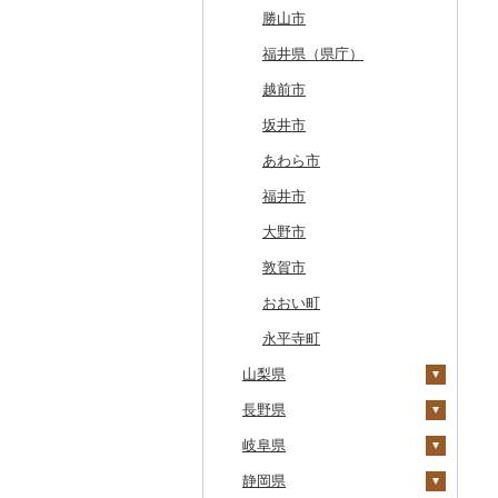
白糠町
鶴田町
滝沢市
名取市
藤里町
小国町
古殿町
常陸太田市
日光市
沼田市
上里町
横芝光町
小金井市
愛川町
新発田市
立山町
野々市市
勝山市
釧路町
階上町
住田町
川崎町
湯沢市
南陽市
昭和村
つくばみらい市
小山市
桐生市
川口市
多古町
墨田区
山北町
加茂市
富山県（県庁）
能登町
福井県（県庁）
名寄市
深浦町
葛巻町
村田町
大館市
中山町
下郷町
下妻市
宇都宮市
吉岡町
飯能市
白子町
東久留米市
真鶴町
小千谷市
小矢部市
能美市
越前市
美唄市
青森市
花巻市
栗原市
由利本荘市
庄内町
西郷村
茨城町
栃木県（県庁）
太田市
長瀞町
栄町
利島村
清川村
田上町
滑川市
津幡町
坂井市
厚岸町
田子町
岩泉町
富谷市
にかほ市
大石田町
二本松市
神栖市
那珂川町
高山村
羽生市
香取市
瑞穂町
開成町
五泉市
富山市
宝達志水町
あわら市
南富良野町
新郷村
田野畑村
岩沼市
羽後町
川西町
猪苗代町
常総市
茂木町
みどり市
小鹿野町
習志野市
大島町
藤沢市
三条市
南砺市
金沢市
福井市
上富良野町
横浜町
盛岡市
七ヶ宿町
秋田県（県庁）
鶴岡市
川俣町
東海村
那須烏山市
千代田町
坂戸市
銚子市
府中市
神奈川県（県庁）
見附市
内灘町
大野市
和寒町
野辺地町
遠野市
大崎市
秋田市
山形県（県庁）
郡山市
美浦村
矢板市
みなかみ町
鳩山町
君津市
国分寺市
鎌倉市
糸魚川市
かほく市
敦賀市
紋別市
佐井村
奥州市
塩竈市
男鹿市
金山町
西会津町
大洗町
さくら市
片品村
埼玉県（県庁）
旭市
東村山市
大和市
胎内市
小松市
おおい町
乙部町
六戸町
雫石町
石巻市
美郷町
東根市
玉川村
河内町
足利市
富岡市
神川町
南房総市
中央区
伊勢原市
上越市
志賀町
永平寺町
根室市
山梨県
五所川原市
岩手県（県庁）
多賀城市
東成瀬村
飯豊町
いわき市
ひたちなか市
那須町
館林市
東秩父村
八街市
あきる野市
小田原市
阿賀野市
加賀市
三笠市
長野県
平川市
一関市
宮城県（県庁）
五城目町
鮭川村
南会津町
龍ケ崎市
鹿沼市
伊勢崎市
横瀬町
東金市
中野区
湯河原町
津南町
富士吉田市
東川町
岐阜県
蓬田村
久慈市
亘理町
北秋田市
大蔵村
田村市
守谷市
下野市
東吾妻町
三芳町
九十九里町
荒川区
秦野市
新潟県（県庁）
甲斐市
高森町
厚真町
静岡県
中泊町
西和賀町
蔵王町
八峰町
山辺町
磐梯町
常陸大宮市
益子町
前橋市
幸手市
いすみ市
北区
綾瀬市
柏崎市
山梨市
御代田町
養老町