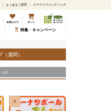
よくあるご質問
クラウドファンディング
メ
イ
ン
コ
ン
特集・キャンペーン
テ
ン
ツ
に
ス
グ（週間）
キ
ッ
プ
7～8/6
3