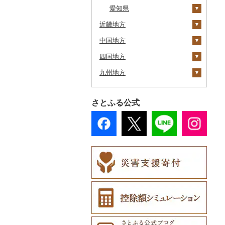
奥尻町
愛知県
外ヶ浜町
北上市
女川町
鹿角市
戸沢村
三春町
笠間市
芳賀町
藤岡市
日高市
東庄町
多摩市
横須賀市
村上市
富士川町
飯田市
八百津町
下田市
近畿地方
網走市
つがる市
平泉町
気仙沼市
大仙市
舟形町
本宮市
行方市
野木町
邑楽町
蓮田市
館山市
稲城市
三浦市
妙高市
大月市
青木村
池田町
静岡市
清須市
中国地方
浦河町
三重県
弘前市
洋野町
美里町
八郎潟町
最上町
柳津町
結城市
板倉町
川越市
大網白里市
世田谷区
大磯町
聖籠町
富士河口湖町
南箕輪村
関市
吉田町
田原市
四国地方
広尾町
滋賀県
鳥取県
鰺ヶ沢町
大船渡市
松島町
真室川町
鮫川村
城里町
嬬恋村
宮代町
一宮町
日の出町
箱根町
刈羽村
韮崎市
長野県（県庁）
瑞穂市
函南町
安城市
鈴鹿市
九州地方
中札内村
京都府
島根県
徳島県
むつ市
山田町
大和町
寒河江市
福島市
水戸市
草津町
吉見町
佐倉市
板橋区
横浜市
湯沢町
南アルプス市
上松町
飛騨市
藤枝市
北名古屋市
伊賀市
長浜市
鳥取県（県庁）
滝川市
大阪府
岡山県
香川県
福岡県
田舎館村
大槌町
大郷町
西川町
新地町
鉾田市
高崎市
東松山市
木更津市
渋谷区
茅ヶ崎市
新潟市
市川三郷町
高山村
岐南町
御殿場市
東栄町
木曽岬町
高島市
宮津市
米子市
雲南市
阿波市
さとふる公式
比布町
兵庫県
広島県
愛媛県
佐賀県
青森県（県庁）
南三陸町
高畠町
葛尾村
桜川市
群馬県（県庁）
入間市
茂原市
千代田区
川崎市
都留市
南木曽町
大野町
浜松市
豊山町
多気町
草津市
伊根町
茨木市
大山町
海士町
津山市
牟岐町
高松市
那珂川市
鶴居村
奈良県
山口県
高知県
長崎県
三沢市
仙台市
山形市
三島町
石岡市
大泉町
志木市
野田市
新宿区
厚木市
山梨県（県庁）
朝日村
山県市
伊東市
南知多町
松阪市
近江八幡市
与謝野町
豊能町
上郡町
琴浦町
津和野町
西粟倉村
安芸太田町
那賀町
直島町
今治市
添田町
嬉野市
釧路市
和歌山県
熊本県
西目屋村
大河原町
三川町
桑折町
茨城県（県庁）
長野原町
北本市
山武市
江東区
海老名市
道志村
長野市
羽島市
島田市
江南市
桑名市
竜王町
福知山市
枚方市
神河町
曽爾村
日野町
飯南町
久米南町
世羅町
柳井市
三好市
さぬき市
鬼北町
香美市
大刀洗町
佐賀県（県庁）
松浦市
苫前町
大分県
角田市
大江町
矢吹町
坂東市
中之条町
桶川市
鴨川市
青梅市
相模原市
忍野村
根羽村
本巣市
沼津市
みよし市
志摩市
甲賀市
亀岡市
河内長野市
小野市
河合町
湯浅町
鳥取市
安来市
真庭市
大竹市
平生町
鳴門市
多度津町
西予市
馬路村
朝倉市
唐津市
時津町
上天草市
当別町
宮崎県
涌谷町
米沢市
国見町
小美玉市
加須市
印西市
国立市
座間市
笛吹市
池田町
川辺町
伊豆市
西尾市
明和町
湖南市
城陽市
泉佐野市
太子町
宇陀市
有田市
北栄町
知夫村
新見市
廿日市市
山口県（県庁）
藍住町
三豊市
八幡浜市
芸西村
苅田町
江北町
諫早市
湯前町
九重町
占冠村
鹿児島県
東松島市
檜枝岐村
日立市
三郷市
神崎町
品川区
二宮町
中央市
須坂市
大垣市
裾野市
武豊町
鳥羽市
大津市
久御山町
交野市
西宮市
田原本町
橋本市
境港市
隠岐の島町
美咲町
北広島町
長門市
板野町
観音寺市
久万高原町
須崎市
川崎町
みやき町
東彼杵町
玉名市
由布市
えびの市
上士幌町
沖縄県
喜多方市
大子町
八潮市
船橋市
福生市
北杜市
川上村
輪之内町
焼津市
幸田町
いなべ市
彦根市
京丹後市
藤井寺市
佐用町
山添村
広川町
智頭町
吉賀町
浅口市
福山市
田布施町
東みよし町
宇多津町
上島町
日高村
春日市
多久市
長与町
菊池市
竹田市
宮崎市
指宿市
平取町
南相馬市
鹿嶋市
越生町
千葉市
小平市
鳴沢村
信濃町
神戸町
富士宮市
碧南市
紀北町
栗東市
井手町
能勢町
多可町
大淀町
和歌山市
江府町
出雲市
美作市
広島市
防府市
徳島県（県庁）
小豆島町
松前町
室戸市
上毛町
伊万里市
対馬市
山江村
別府市
木城町
龍郷町
うるま市