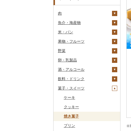
肉
魚介・海産物
牛肉（精肉）
米・パン
牛肉（加工品）
カニ
ステーキ
果物・フルーツ
豚肉（精肉）
エビ
米
すき焼き
ハンバーグ
ズワイガニ
野菜
豚肉（加工品）
いくら
雑穀
ぶどう・マスカット
しゃぶしゃぶ
もつ鍋
ステーキ
タラバガニ
甘エビ
精米
卵・乳製品
鶏肉
うに
餅
いちご
いも
焼肉
ローストビーフ
すき焼き
ハンバーグ
毛ガニ
ボタンエビ
無洗米
巨峰
酒・アルコール
鹿肉
明太子・たらこ
その他穀物加工品
りんご
トマト
卵
牛タン
ビーフジャーキー
しゃぶしゃぶ
もつ鍋
鶏肉（精肉）
かにしゃぶ
伊勢海老
玄米
ナガノパープル
じゃがいも
飲料・ドリンク
馬肉
その他魚卵
パン
もも
玉ねぎ
チーズ
ビール・発泡酒
和牛
その他牛肉（加工品）
焼肉
ハム
ハム・ソーセージ
その他カニ
その他エビ
明太子
金芽米
ピオーネ
さつまいも
フルーツトマト
菓子・スイーツ
羊肉・ラム肉（ジンギス
貝
メロン
ねぎ
ヨーグルト
日本酒
水・ミネラルウォーター
黒毛和牛
アグー豚
ソーセージ・ウインナ
唐揚げ
たらこ
数の子
ゆめぴりか
デラウェア
その他いも
ミニトマト
ビール
カン）
ー
うなぎ
さくらんぼ
とうもろこし
牛乳
焼酎
コーヒー・コーヒー豆
ケーキ
白老牛
その他豚肉（精肉）
中津からあげ
からすみ
帆立（ホタテ）
つや姫
シャインマスカット
その他トマト
発泡酒
純米大吟醸
鴨肉
ベーコン・サラミ
鮮魚
梨
根菜
バター
梅酒
茶
クッキー
仙台牛
水炊き
キャビア
鮑（アワビ）
コシヒカリ
その他ぶどう・マスカ
地ビール・クラフトビ
純米吟醸
芋焼酎
飲料
猪肉
その他豚肉（加工品）
ット
ール
イカ・タコ
マンゴー
アスパラガス
その他乳製品
泡盛
果汁飲料
焼き菓子
米沢牛
地鶏
その他魚卵
牡蠣（カキ）
鮭・サーモン
はえぬき
和梨
人参
大吟醸
麦焼酎
コーヒー豆
飲料
その他肉・加工品
海苔・海藻
みかん・柑橘
豆
ワイン
紅茶
プリン
山形牛
赤鶏さつま
あさり
マグロ
イカ
さがびより
洋梨・ラフランス
大根
吟醸
米焼酎
粉
茶葉・ティーバッグ
りんごジュース
※