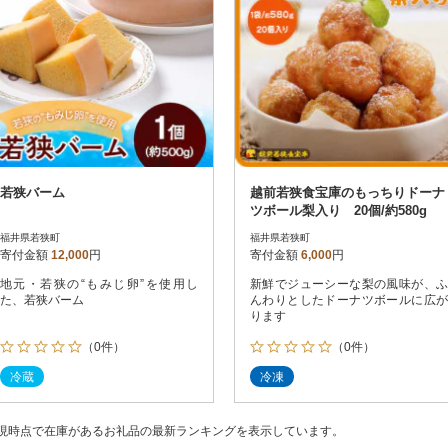
若狭バーム
越前若狭食宝庫のもっちりドーナ
ツボール梨入り 20個/約580g
福井県若狭町
福井県若狭町
寄付金額
12,000
円
寄付金額
6,000
円
地元・若狭の“もみじ卵”を使用し
新鮮でジューシーな梨の風味が、ふ
た、若狭バーム
んわりとしたドーナツボールに広が
ります
（0件）
（0件）
冷蔵
冷凍
現時点で在庫があるお礼品の最新ランキングを表示しています。