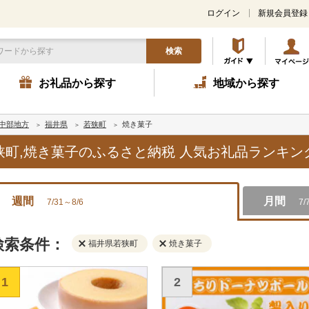
ログイン
新規会員登録
検索
お礼品から探す
地域から探す
中部地方
福井県
若狭町
焼き菓子
若狭町,焼き菓子のふるさと納税 人気お礼品ランキン
週間
月間
7/31～8/6
7/
検索条件：
福井県若狭町
焼き菓子
1
2