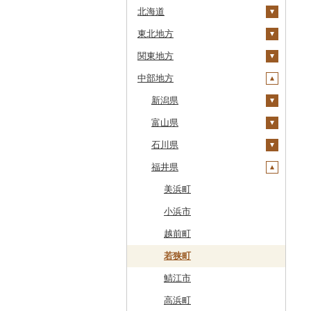
北海道
東北地方
安平町
関東地方
八雲町
青森県
中部地方
鹿部町
岩手県
茨城県
十和田市
江差町
宮城県
栃木県
新潟県
大鰐町
宮古市
土浦市
白老町
秋田県
群馬県
富山県
南部町
軽米町
柴田町
取手市
那須塩原市
十日町市
せたな町
山形県
埼玉県
石川県
五戸町
岩手町
色麻町
大潟村
つくば市
市貝町
榛東村
弥彦村
射水市
旭川市
福島県
千葉県
福井県
藤崎町
矢巾町
丸森町
横手市
村山市
稲敷市
塩谷町
下仁田町
春日部市
阿賀町
氷見市
羽咋市
森町
東京都
六ヶ所村
釜石市
大衡村
能代市
尾花沢市
天栄村
潮来市
上三川町
玉村町
蕨市
勝浦市
出雲崎町
朝日町
七尾市
美浜町
稚内市
神奈川県
東北町
野田村
加美町
小坂町
上山市
広野町
五霞町
佐野市
安中市
戸田市
袖ケ浦市
八王子市
魚沼市
高岡市
白山市
小浜市
標津町
三戸町
普代村
利府町
仙北市
河北町
鏡石町
北茨城市
真岡市
川場村
毛呂山町
我孫子市
日野市
南足柄市
佐渡市
魚津市
穴水町
越前町
清里町
東通村
一戸町
白石市
井川町
酒田市
須賀川市
境町
高根沢町
昭和村
久喜市
長柄町
昭島市
松田町
燕市
砺波市
輪島市
若狭町
北斗市
黒石市
陸前高田市
登米市
潟上市
新庄市
小野町
かすみがうら市
大田原市
甘楽町
ふじみ野市
芝山町
武蔵村山市
大井町
南魚沼市
入善町
中能登町
鯖江市
留萌市
おいらせ町
紫波町
山元町
三種町
長井市
棚倉町
牛久市
栃木市
明和町
川島町
八千代市
葛飾区
中井町
関川村
黒部市
石川県（県庁）
高浜町