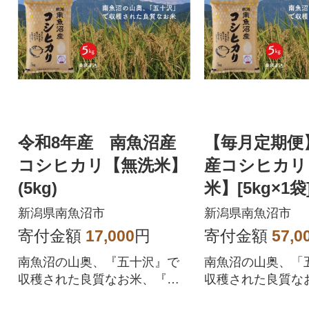
令和8年産 南魚沼産
【毎月定期便
コシヒカリ【無洗米】
産コシヒカリ
(5kg)
米】[5kg×1袋
新潟県南魚沼市
新潟県南魚沼市
寄付金額
17,000
円
寄付金額
57,0
南魚沼の山奥、『五十沢』で
南魚沼の山奥、「
収穫された良質なお米、『南
収穫された良質な
魚沼産コシヒカリ【無洗