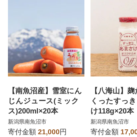
【南魚沼産】雪室にん
【八海山】麹
じんジュース(ミック
くったすっき
ス)200ml×20本
け118g×20本
新潟県南魚沼市
新潟県南魚沼市
寄付金額
21,000
円
寄付金額
17,0