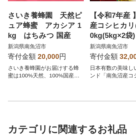
さいき養蜂園 天然ピ
【令和7年産 
ュア蜂蜜 アカシア 1
産コシヒカリ(
kg はちみつ 国産
0kg(5kg×2袋
新潟県南魚沼市
新潟県南魚沼市
寄付金額
20,000
円
寄付金額
32,0
さいき養蜂園がお届けする蜂
日本有数の美味し
蜜は100%天然、100%国産、
ンド「南魚沼産コ
非加熱のはちみつです。
カテゴリに関連するお礼品