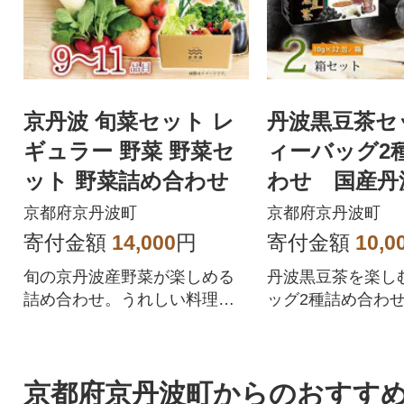
京丹波 旬菜セット レ
丹波黒豆茶セ
ギュラー 野菜 野菜セ
ィーバッグ2
ット 野菜詰め合わせ
わせ 国産丹
使用 釜炒り
京都府京丹波町
京都府京丹波町
煎)
寄付金額
14,000
円
寄付金額
10,0
旬の京丹波産野菜が楽しめる
丹波黒豆茶を楽し
詰め合わせ。うれしい料理レ
ッグ2種詰め合わ
シピ付き!
黒豆茶をご家庭で
京都府京丹波町からのおすす