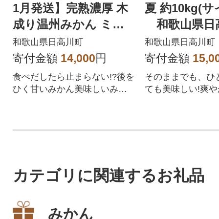
1月発送】完熟濃厚 木
夏 約10kg(
成り温州みかん ミッ
和歌山県日
クスサイズ 5kg 和歌
和歌山県日高川町
和歌山県日高川町
山県
寄付金額
14,000
円
寄付金額
15,0
食べだしたら止まらない!?後を
そのままでも、ひ
ひく甘いみかん美味しいみか
ても美味しい!爽
ん!濃厚なコクのあるみかんで
プチプチ食感の甘
す!
け。
カテゴリに関連するお礼品
みかん