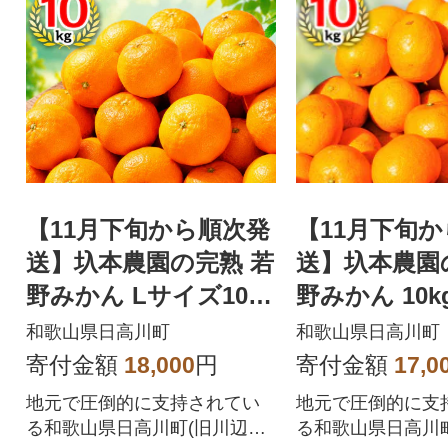
【11月下旬から順次発
【11月下旬
送】圦本農園の完熟 若
送】圦本農園
野みかん Lサイズ10kg
野みかん 10k
(玉数はおまかせ)
り・玉数はお
和歌山県日高川町
和歌山県日高川町
寄付金額
18,000
円
寄付金額
17,0
地元で圧倒的に支持されてい
地元で圧倒的に支
る和歌山県日高川町(旧川辺町)
る和歌山県日高川町