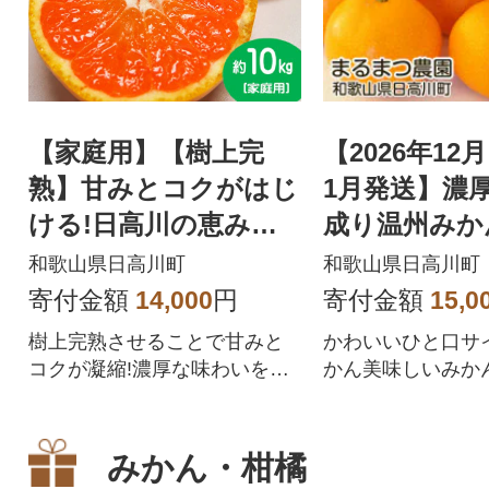
【家庭用】【樹上完
【2026年12月
熟】甘みとコクがはじ
1月発送】濃厚
ける!日高川の恵み
成り温州みか
「ゆら早生みかん」
スイート 5k
和歌山県日高川町
和歌山県日高川町
サイズ混合 約10kg
産
寄付金額
14,000
円
寄付金額
15,0
樹上完熟させることで甘みと
かわいいひと口サ
コクが凝縮!濃厚な味わいをお
かん美味しいみか
楽しみください!
クがきゅっと詰ま
みかん・柑橘