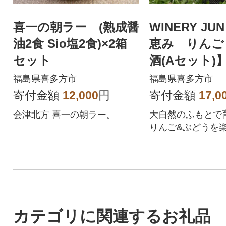
喜一の朝ラー (熟成醤
WINERY J
油2食 Sio塩2食)×2箱
恵み りんご
セット
酒(Aセット)】7
本
福島県喜多方市
福島県喜多方市
寄付金額
12,000
円
寄付金額
17,0
会津北方 喜一の朝ラー。
大自然のふもとで
りんご&ぶどうを
りセットが登場!
すすめです!
カテゴリに関連するお礼品