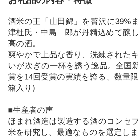
酒米の王「山田錦」を贅沢に39%
津杜氏・中島一郎が丹精込めて醸
高の酒。
爽やかで上品な香り、洗練された
いが次ぎの一杯を誘う逸品。全国
賞を14回受賞の実績を誇る、数量限
箱入り)
■生産者の声
ほまれ酒造は製造する酒のコンセ
米を研究し、最適なものを選定し