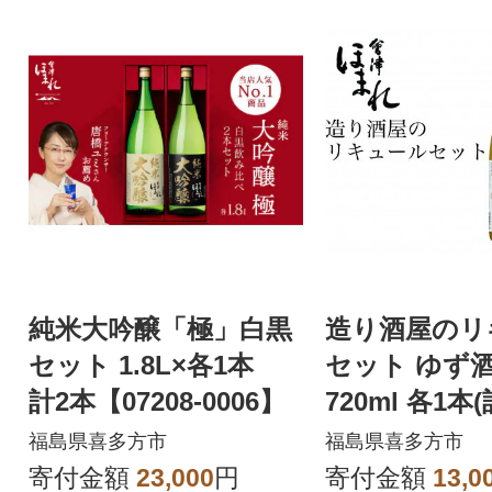
純米大吟醸「極」白黒
造り酒屋のリ
セット 1.8L×各1本
セット ゆず酒
計2本【07208-0006】
720ml 各1本(
福島県喜多方市
福島県喜多方市
寄付金額
23,000
円
寄付金額
13,0