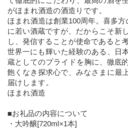
て徹底的にこだわり、最高の酒を
がほまれ酒造の酒造りです。
ほまれ酒造は創業100周年。喜多方
に若い酒蔵ですが、だからこそ新
し、発信することが使命であると
世界一にも輝いた経験のある、日
蔵としてのプライドを胸に、徹底
飽くなき探求心で、みなさまに最
届けします。
ほまれ酒造
■お礼品の内容について
・大吟醸[720ml×1本]