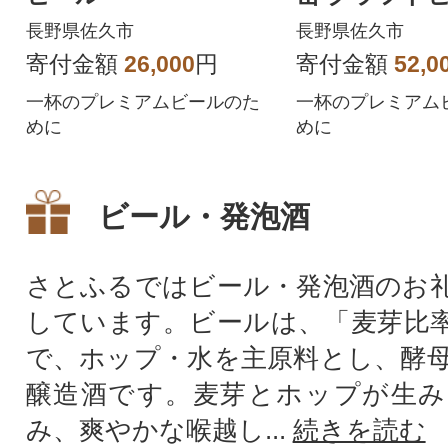
み比べギフト
長野県佐久市
長野県佐久市
寄付金額
26,000
円
寄付金額
52,0
一杯のプレミアムビールのた
一杯のプレミアム
めに
めに
ビール・発泡酒
さとふるではビール・発泡酒のお
しています。ビールは、「麦芽比率
で、ホップ・水を主原料とし、酵
醸造酒です。麦芽とホップが生み
み、爽やかな喉越し...
続きを読む