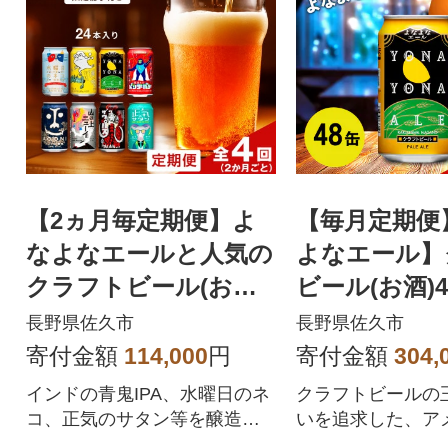
【2ヵ月毎定期便】よ
【毎月定期便
なよなエールと人気の
よなエール】
クラフトビール(お酒)
ビール(お酒)
8種飲み比べ 350ml×
ッホーブルー
長野県佐久市
長野県佐久市
24本全4回
6回
寄付金額
114,000
円
寄付金額
304,
インドの青鬼IPA、水曜日のネ
クラフトビールの
コ、正気のサタン等を醸造す
いを追求した、ア
るヤッホーブルーイングの贅
ールエール。