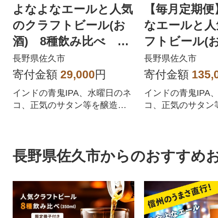
よなよなエールと人気
【毎月定期便
のクラフトビール(お
なエールと人
酒) 8種飲み比べ 35
フトビール(お
0ml×24本
飲み比べ 350
長野県佐久市
長野県佐久市
本全9回
寄付金額
29,000
円
寄付金額
135,
インドの青鬼IPA、水曜日のネ
インドの青鬼IPA
コ、正気のサタン等を醸造す
コ、正気のサタン
るヤッホーブルーイングの贅
るヤッホーブルー
沢なbeerセット♪
沢なbeerセット
長野県佐久市からのおすすめ