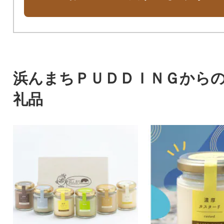
浜んまちＰＵＤＤＩＮＧから
礼品