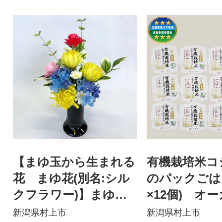
【まゆ玉から生まれる
有機栽培米コ
花 まゆ花(別名:シル
のパックごはん
クフラワー)】まゆ花
×12個) オ
の仏花(花器付き) 1004
1067058
新潟県村上市
新潟県村上市