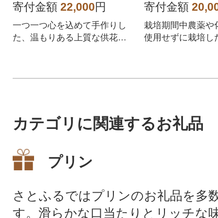
001
寄付金額
22,000
円
寄付金額
20,0
一つ一つ心を込めて手作りし
栽培期間中農薬や
た、温もりある上質な供花を
使用せずに栽培した
お届けします。
証のコシヒカリを
ごはん』にしまし
カテゴリに関連するお礼品
プリン
さとふるではプリンのお礼品を多
す。滑らかな口当たりとリッチな