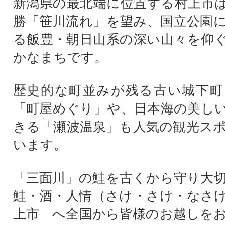
新潟県の最北端に位置する村上市
勝「笹川流れ」を望み、国立公園
る飯豊・朝日山系の深い山々を仰
かなまちです。
歴史的な町並みが残る古い城下町
「町屋めぐり」や、日本海の美し
きる「瀬波温泉」も人気の観光ス
います。
「三面川」の鮭を古くから守り大
鮭・酒・人情（さけ・さけ・なさ
上市 へ全国から皆様のお越しを