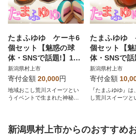
たまふゆゆ ケーキ6
たまふゆゆ 
個セット【魅惑の球
個セット【魅
体・SNSで話題!】108
体・SNSで話題
9003
9002
新潟県村上市
新潟県村上市
寄付金額
20,000
円
寄付金額
10,0
地域おこし荒川スイーツとい
『たまふゆゆ』は
うイベントで生まれた神秘の
し荒川スイーツと
スイーツです。
トで生まれた神秘
です。
新潟県村上市からのおすすめ