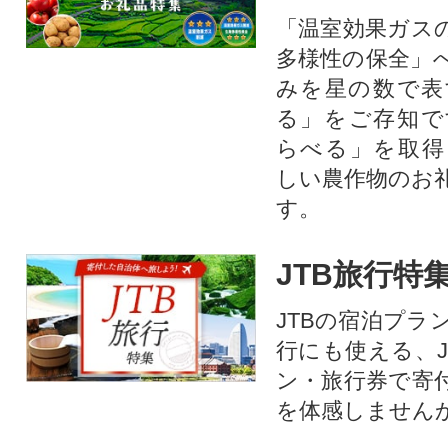
「温室効果ガス
多様性の保全」
みを星の数で表
る」をご存知で
らべる」を取得
しい農作物のお
す。​
JTB旅行特
JTBの宿泊プラ
行にも使える、J
ン・旅行券で寄
を体感しません