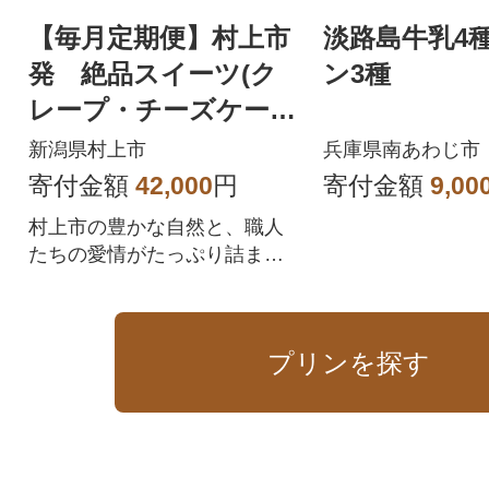
【毎月定期便】村上市
淡路島牛乳4
発 絶品スイーツ(ク
ン3種
レープ・チーズケー
キ、プリン)を月替わ
新潟県村上市
兵庫県南あわじ市
りで贅沢体験全3回
寄付金額
42,000
円
寄付金額
9,00
村上市の豊かな自然と、職人
たちの愛情がたっぷり詰まっ
たスイーツを、心ゆくまでご
堪能ください。
プリンを探す