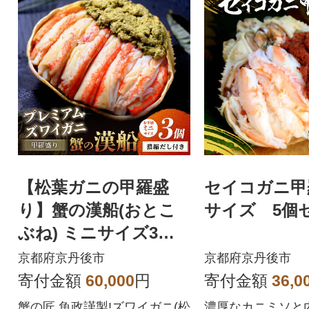
【松葉ガニの甲羅盛
セイコガニ甲
り】蟹の漢船(おとこ
サイズ 5個
ぶね) ミニサイズ3個
濃厚な旨みを贅沢(1月
京都府京丹後市
京都府京丹後市
～順次発送)
寄付金額
60,000
円
寄付金額
36,0
蟹の匠 魚政謹製!ズワイガニ(松
濃厚なカニミソと