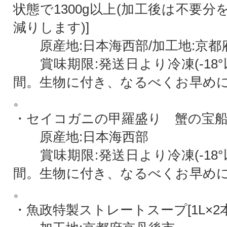
状態で1300g以上(加工後は不要
減りします)]
原産地:日本海西部/加工地:京都
賞味期限:発送日より冷凍(-18°
間。生物に付き、なるべくお早め
。
・セイコガニの甲羅盛り 蟹の宝船[5
原産地:日本海西部
賞味期限:発送日より冷凍(-18°
間。生物に付き、なるべくお早め
。
・魚政特製ストレートスープ[1L×2本