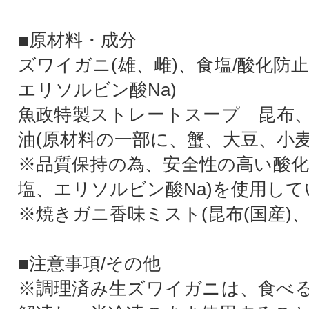
■原材料・成分
ズワイガニ(雄、雌)、食塩/酸化防
エリソルビン酸Na)
魚政特製ストレートスープ 昆布
油(原材料の一部に、蟹、大豆、小麦
※品質保持の為、安全性の高い酸化
塩、エリソルビン酸Na)を使用し
※焼きガニ香味ミスト(昆布(国産)、
■注意事項/その他
※調理済み生ズワイガニは、食べ