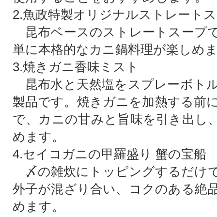
2.魚政特製オリジナルストレート
昆布ベースのストレートスープで
単に本格的なカニ鍋料理が楽しめ
3.焼きガニ香味ミスト
昆布水と天然塩をスプレーボトル
製品です。焼きガニを加熱する前
で、カニの甘みと旨味を引き出し
めます。
4.セイコガニの甲羅盛り 蟹の宝船
〆の雑炊にトッピングするだけで
外子が混ざり合い、コクのある絶
めます。