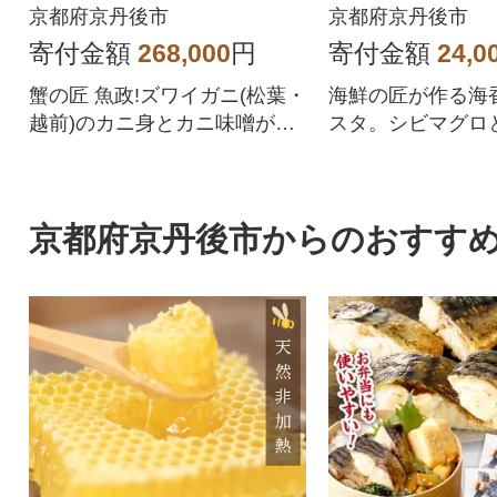
12月発送)むき身なの
の稚魚)山椒
京都府京丹後市
京都府京丹後市
で簡単
ース 5皿セ
寄付金額
268,000
円
寄付金額
24,0
蟹の匠 魚政!ズワイガニ(松葉・
海鮮の匠が作る海
越前)のカニ身とカニ味噌が詰
スタ。シビマグロ
まった甲羅盛り海鮮丼や甲羅
スープが決め手の
酒おせちの一品
ソース
京都府京丹後市からのおすす