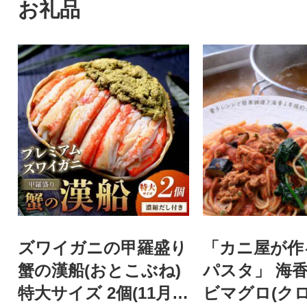
お礼品
ズワイガニの甲羅盛り
「カニ屋が作
蟹の漢船(おとこぶね)
パスタ」 海
特大サイズ 2個(11月～
ビマグロ(ク