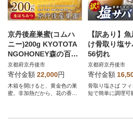
京丹後産巣蜜(コムハ
【訳あり】魚
ニー)200g KYOTOTA
け骨取り塩サ
NGOHONEY森の百花
56切れ
蜜 純粋非加熱天然はち
京都府京丹後市
京都府京丹後市
みつ
寄付金額
22,000
円
寄付金額
16,5
木箱を開けると、黄金色の巣
骨取り塩さば フィ
蜜。非加熱だから、花の香り
短で簡単に調理可
と栄養がまるごと生きている
生蜂蜜