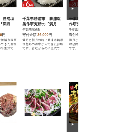
 勝浦塩
千葉県勝浦市 勝浦塩
千葉県勝浦市 勝浦塩製
『満月の
製作研究所の『満月の
作研究所の『満月の
『新月の
刻』100gと『新月の
刻』45gと『新月の
千葉県勝浦市
千葉県勝浦市
5個セット
煌』100g 各3個セット
煌』45g 各10個セット
00
円
寄付金額
36,000
円
寄付金額
68,400
円
に勝浦市鵜原
満月と新月の時に勝浦市鵜原
満月と新月の時に勝浦市鵜原
らできたお塩
理想郷の海水からできたお塩
理想郷の海水からできたお塩
の平釜式で真
です。昔ながらの平釜式で真
です。昔ながらの平釜式で真
す。
心を込めた逸品です。
心を込めた逸品です。