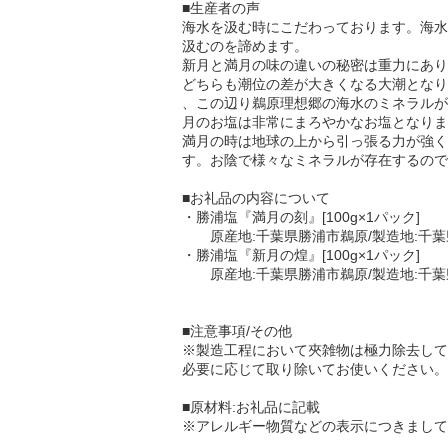
■生産者の声
海水を汲む時にこだわっております。海水
汲むのを諦めます。
新月と満月の味の違いの秘密は重力にあり
どちらも潮位の差が大きくなる大潮となり
、この辺り鵜原理想郷の海水のミネラルが
月のお塩は非常にまろやかなお塩となりま
満月の時は地球の上から引っ張る力が強く
す。お陰で様々なミネラルが存在するので
■お礼品の内容について
・勝浦塩『満月の刻』[100g×1パック]
原産地:千葉県勝浦市鵜原/製造地:千葉
・勝浦塩『新月の煌』[100g×1パック]
原産地:千葉県勝浦市鵜原/製造地:千葉
■注意事項/その他
※製造工程において夾雑物は極力除去して
必要に応じて取り除いてお使いください。
■原材料:お礼品に記載
※アレルギー物質などの表示につきまして