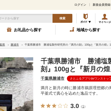
ログイン
新規会員登録
検索
お礼品から探す
地域から探す
葉県
勝浦市
千葉県勝浦市 勝浦塩製作研究所の『満月の刻』100gと『新月の煌』1
千葉県勝浦市 勝浦塩
刻』100gと『新月の煌
千葉県勝浦市
さとふるアプリdeワンストッ
満月と新月の時に勝浦市鵜原理想郷の
平釜式で真心を込めた逸品です。
3.0
（
1
）