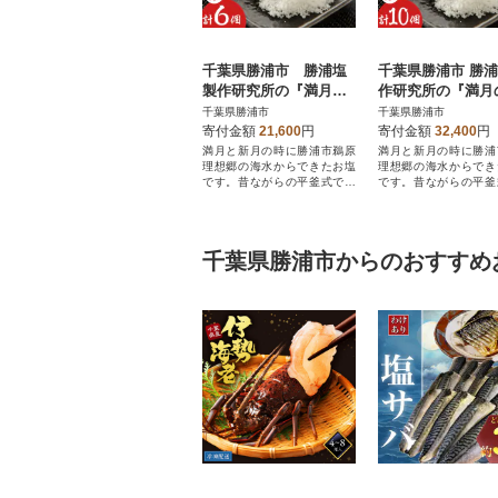
千葉県勝浦市 勝浦塩
千葉県勝浦市 勝
製作研究所の『満月の
作研究所の『満月
刻』45gと『新月の
刻』45gと『新月
千葉県勝浦市
千葉県勝浦市
煌』45g 各3個セット
煌』45g 各5個セ
寄付金額
21,600
円
寄付金額
32,400
円
満月と新月の時に勝浦市鵜原
満月と新月の時に勝浦
理想郷の海水からできたお塩
理想郷の海水からでき
です。昔ながらの平釜式で真
です。昔ながらの平釜
心を込めた逸品です。
心を込めた逸品です。
千葉県勝浦市からのおすすめ