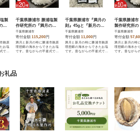
浦塩製
千葉県勝浦市 勝浦塩製
千葉県勝浦市『満月の
千葉県勝浦市
の
作研究所の『満月の
刻』45gと『新月の
製作研究所の
の
刻』100gと『新月の
煌』45gセット
刻』100gと
千葉県勝浦市
千葉県勝浦市
千葉県勝浦市
ット
煌』100g 各10個セット
煌』100g 各
寄付金額
115,200
円
寄付金額
11,000
円
寄付金額
57,6
市鵜原
満月と新月の時に勝浦市鵜原
満月と新月の時に勝浦市鵜原
満月と新月の時
たお塩
理想郷の海水からできたお塩
理想郷の海水からできたお塩
理想郷の海水か
式で真
です。昔ながらの平釜式で真
です。昔ながらの平釜式で真
です。昔ながら
心を込めた逸品です。
心を込めた逸品です。
心を込めた逸品で
お礼品