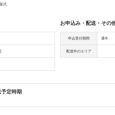
釜式
お申込み・配送・その
申込受付期間
通年
所
配達外の
エリア
送予定時期