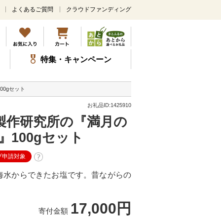
よくあるご質問
クラウドファンディング
メ
イ
ン
コ
ン
特集・キャンペーン
テ
ン
ツ
00gセット
に
ス
お礼品ID:1425910
キ
製作研究所の『満月の
ッ
プ
』100gセット
プ申請対象
海水からできたお塩です。昔ながらの
17,000円
寄付金額