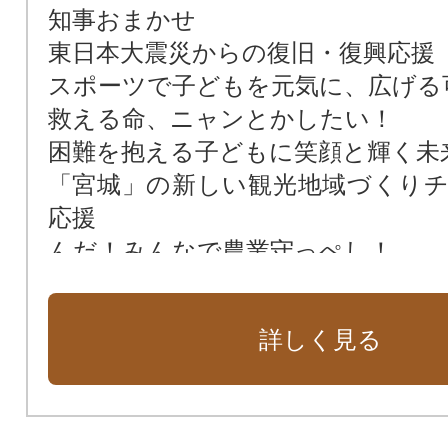
知事おまかせ
東日本大震災からの復旧・復興応援
スポーツで子どもを元気に、広げる
救える命、ニャンとかしたい！
困難を抱える子どもに笑顔と輝く未
「宮城」の新しい観光地域づくり
応援
んだ！みんなで農業守っぺし！
環境変化に立ち向かい、頑張るみ
を応援！
詳しく見る
生徒の想いを形に！ 宮城の未来
くり
ふるさとＭＩＹＡＧＩの子どもを