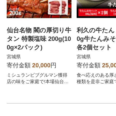
仙台名物 閣の厚切り牛
利久の牛たん
タン 特製塩味 200g(10
0g牛たんみそ
0g×2パック)
各2個セット
宮城県
宮城県
寄付金額
20,000
円
寄付金額
25,0
ミシュランビブグルマン獲得
食べ応えのある厚
店の味をご家庭で!本場仙台よ
種類を是非ご家庭
り閣の牛タンをお届けしま
す。