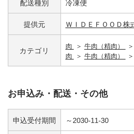
配送種別
冷凍便
提供元
ＷＩＤＥＦＯＯＤ株
肉
牛肉（精肉）
カテゴリ
肉
牛肉（精肉）
お申込み・配送・その他
申込受付期間
～2030-11-30