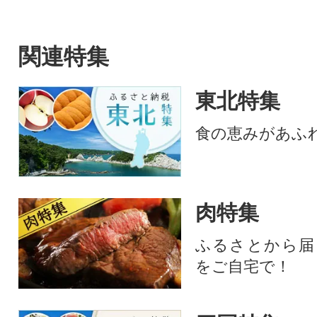
関連特集
東北特集
食の恵みがあふ
肉特集
ふるさとから届
をご自宅で！