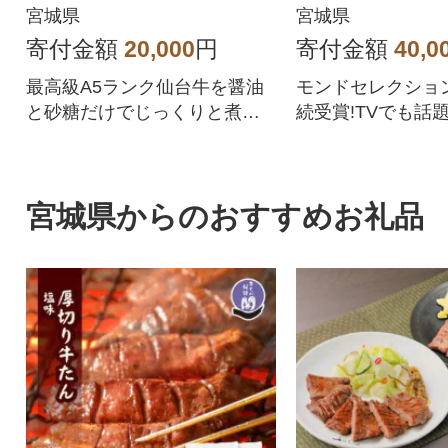
宮城県
宮城県
寄付金額
20,000
円
寄付金額
40,0
最高級A5ランク仙台牛を醤油
モンドセレクショ
と砂糖だけでじっくりと煮込
続受賞!TVでも話
みました。
厚!なのに柔らか
たんの塩味です
宮城県からのおすすめお礼品