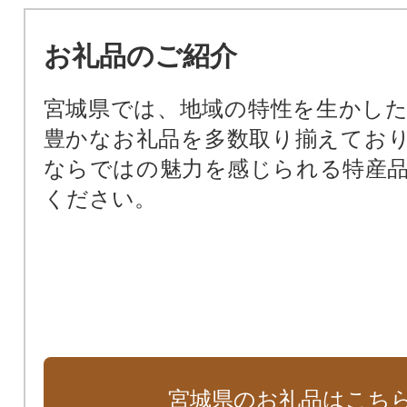
安全・安心な通学路対策
巨大地震・津波の犠牲者を減らした
お礼品のご紹介
感動が生まれ、未来が育つ ～宮
ロジェクト～
宮城県では、地域の特性を生かし
豊かなお礼品を多数取り揃えてお
ならではの魅力を感じられる特産
ください。
宮城県のお礼品はこち