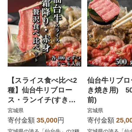
【スライス食べ比べ2
仙台牛リブロ
種】仙台牛リブロー
き焼き用) 50
ス・ランイチ(すき焼
前)
き・しゃぶしゃぶ用)
宮城県
宮城県
各400g
寄付金額
35,000
円
寄付金額
25,0
宮城県の誇る「仙台牛」の2種
宮城県の誇る「仙