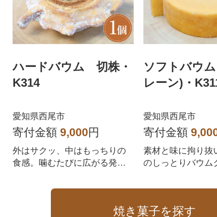
ハードバウム 切株・
ソフトバウム
K314
レーン)・K31
愛知県西尾市
愛知県西尾市
寄付金額
9,000
円
寄付金額
9,00
外はサクッ、中はもっちりの
素材と味に拘り抜
食感。噛むたびに広がる発酵
のしっとりバウム
バターの香りとコク。
焼き菓子を探す