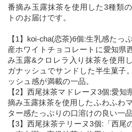
番摘み玉露抹茶を使用した3種類
トのお届けです。
【1】koi-cha(恋茶)6個:生乳感
産ホワイトチョコレートに愛知県
み玉露&クロレラ入り抹茶を使用
ガナッシュでサンドした半生菓子
ッシュ感が満載の一品。
【2】西尾抹茶マドレーヌ3個:愛知
摘み玉露抹茶を使用したふわふわ
ター感たっぷりの口溶けの良い一
【3】西尾抹茶テリーヌ3個:「西尾