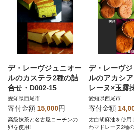
デ・レーヴジュニオー
デ・レーヴジ
ルのカステラ2種の詰
ルのアカシア
合せ・D002-15
レーヌ×玉露
レーヌ10個入
愛知県西尾市
愛知県西尾市
3-14
寄付金額
15,000
円
寄付金額
14,0
高級抹茶と名古屋コーチンの
太白胡麻油を使用
卵を使用!
わマドレーヌ2種