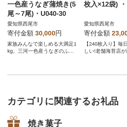
一色産うなぎ蒲焼き(5
枚入×12袋) ・Y
尾～7尾)・U040-30
愛知県西尾市
愛知県西尾市
寄付金額
30,000
円
寄付金額
23,0
家族みんなで楽しめる大満足1
【240枚入り】毎
kg。三河一色産うなぎのふっ
しい!老舗海苔店
くらとした旨味を、存分にご
使い勝手抜群の愛
堪能ください。
2袋セット
カテゴリに関連するお礼品
焼き菓子