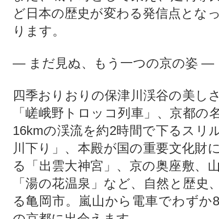
ど日本の歴史が変わる発信点とな
ります。
― まだ見ぬ、もう一つの京の姿 ―
四季おりおりの保津川渓谷の美し
「嵯峨野トロッコ列車」、京都の
16kmの渓流を約2時間で下るスリ
川下り」、本殿が国の重要文化財
る「出雲大神宮」、京の奥座敷、
「湯の花温泉」など、自然と歴史
る亀岡市。嵐山から電車でわずか
の京都に出会えます。