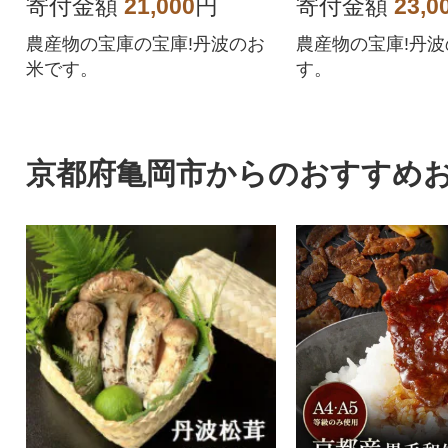
寄付金額
21,000
円
寄付金額
23,0
農産物の宝庫の宝庫!丹波のお
農産物の宝庫!丹
米です。
す。
京都府亀岡市からのおすすめ