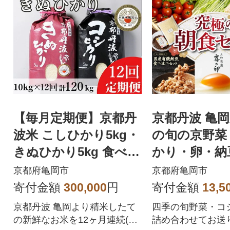
【毎月定期便】京都丹
京都丹波 亀岡
波米 こしひかり5kg・
の旬の京野菜
きぬひかり5kg 食べ比
かり・卵・納
べ全12回
お楽しみ 詰
京都府亀岡市
京都府亀岡市
セット
寄付金額
300,000
円
寄付金額
13,5
京都丹波 亀岡より精米したて
四季の旬野菜・コ
の新鮮なお米を12ヶ月連続(計
詰め合わせてお送