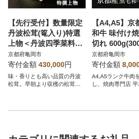
【先行受付】数量限定
【A4,A5】
丹波松茸(篭入り)特選
和牛 味付け焼
上物＜丹波四季菜料理
切れ 600g(30
宮本屋＞
肉専門店 平壌
京都府亀岡市
京都府亀岡市
寄付金額
430,000
円
寄付金額
8,00
味・香りとも高い品質の丹波
A4,A5ランク牛
松茸。早朝より収穫の松茸を
し、焼肉専門店 
午後一番に直送。希少価値の
んだ≪秘伝のタレ
高い逸品です。
みました。