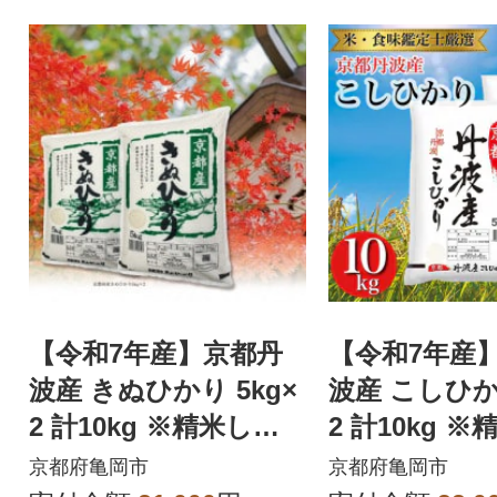
【令和7年産】京都丹
【令和7年産
波産 きぬひかり 5kg×
波産 こしひかり
2 計10kg ※精米した
2 計10kg 
てをお届け
てをお届け
京都府亀岡市
京都府亀岡市