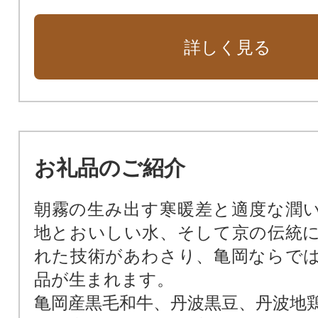
次代をリードする新産業を創出す
援！
詳しく見る
京都サンガF.C.とともに進める「
ち」づくりを応援！
市民の健康と命の拠点、亀岡市立
応援！
お礼品のご紹介
朝霧の生み出す寒暖差と適度な潤
地とおいしい水、そして京の伝統
れた技術があわさり、亀岡ならで
品が生まれます。
亀岡産黒毛和牛、丹波黒豆、丹波地