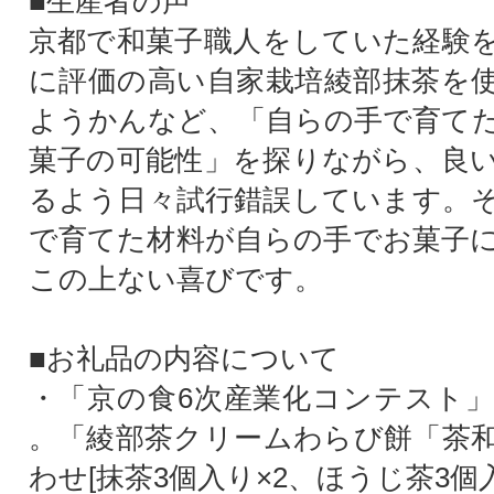
■生産者の声
京都で和菓子職人をしていた経験
に評価の高い自家栽培綾部抹茶を
ようかんなど、「自らの手で育て
菓子の可能性」を探りながら、良
るよう日々試行錯誤しています。
で育てた材料が自らの手でお菓子
この上ない喜びです。
■お礼品の内容について
・「京の食6次産業化コンテスト
。「綾部茶クリームわらび餅「茶
わせ[抹茶3個入り×2、ほうじ茶3個入