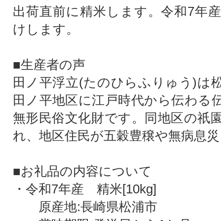
出荷直前に精米します。令和7年
けします。
■生産者の声
田ノ平浮立(たのひらふりゅう)は
田ノ平地区に江戸時代から伝わる
無形民俗文化財です。同地区の祇
れ、地区住民が五穀豊穣や無病息災
■お礼品の内容について
・令和7年産 精米[10kg]
原産地:長崎県松浦市