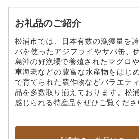
と」きらり事業）
ＭＡＴＳＵＵＲＡ木育推進事業（
お礼品のご紹介
と」きらり事業）
まちづくり運営協議会推進事業（
松浦市では、日本有数の漁獲量を
ち」きらり事業）
バを使ったアジフライやサバ缶、
市民の足である松浦鉄道の支援事
島沖の好漁場で養殖されたマグロ
「まち」きらり事業）
車海老などの豊富な水産物をはじ
鷹島海底遺跡の調査研究・保存・
で育てられた農作物などバラエテ
つうら「まち」きらり事業）
品を多数取り揃えております。松
指定なし（市長におまかせ）
感じられる特産品をぜひご覧くださ