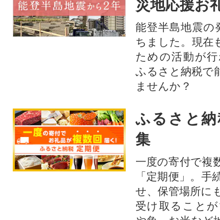
災地応援お
能登半島地震の
ちました。現在
ための活動が行
ふるさと納税で
ませんか？
ふるさと納
集
一度の寄付で複
「定期便」。手
せ、保管場所に
受け取ることが