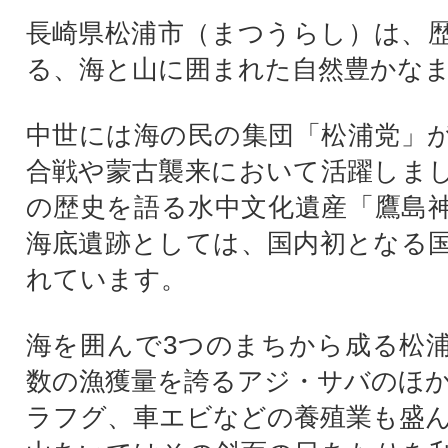
長崎県松浦市（まつうらし）は、
る、海と山に囲まれた自然豊かな
中世には海の民の集団「松浦党」
合戦や蒙古襲来において活躍しま
の歴史を語る水中文化遺産「鷹島
海底遺跡としては、国内初となる
れています。
海を囲んで3つのまちから成る松
数の漁獲量を誇るアジ・サバのほ
ラフグ、車エビなどの養殖業も盛