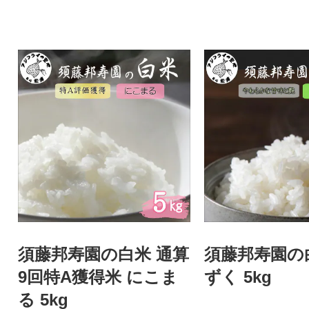
須藤邦寿園の白米 通算
須藤邦寿園の
9回特A獲得米 にこま
ずく 5kg
る 5kg