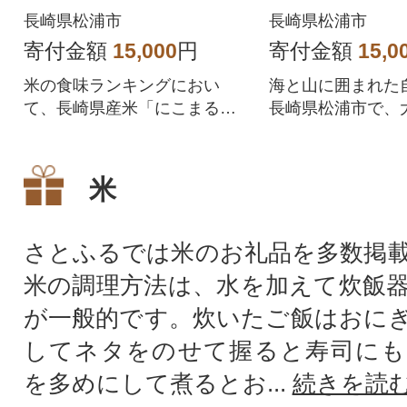
長崎県松浦市
長崎県松浦市
寄付金額
15,000
円
寄付金額
15,0
米の食味ランキングにおい
海と山に囲まれた
て、長崎県産米「にこまる」
長崎県松浦市で、
は最高ランクである「特A」評
た「夢しずく」で
価を通産9回獲得
米
さとふるでは米のお礼品を多数掲
米の調理方法は、水を加えて炊飯
が一般的です。炊いたご飯はおに
してネタをのせて握ると寿司にも
を多めにして煮るとお...
続きを読