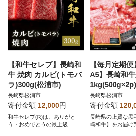
【和牛セレブ】長崎和
【毎月定期便
牛 焼肉 カルビ(トモバ
A5】長崎和
ラ)300g(松浦市)
1kg(500g×2
全6回
長崎県松浦市
長崎県松浦市
寄付金額
12,000
円
寄付金額
120,
和牛セレブ(R)は、ありがと
長崎県の上質な黒
う・おめでとうの最上級
崎和牛】をお届け