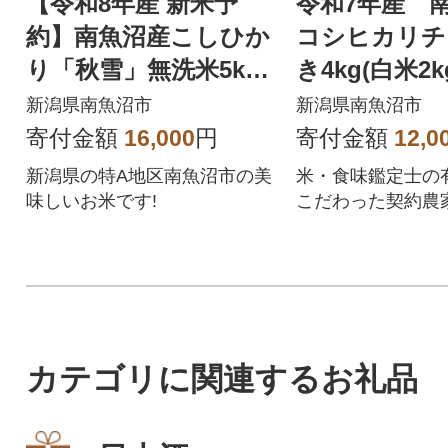
【令和8年産 新米予
令和7年産 
約】南魚沼産こしひか
コシヒカリチ
り「秋雪」無洗米5kg
き4kg(白米2k
新潟の特A地区南魚沼
新潟県南魚沼市
新潟県南魚沼市
市の美味しいお米
寄付金額
16,000
円
寄付金額
12,0
新潟県の特A地区南魚沼市の美
米・食味鑑定士の
味しいお米です!
こだわった契約農
農園で栽培した米
ランスで合わせま
カテゴリに関連するお礼品