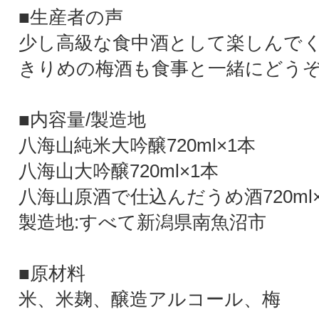
■生産者の声
少し高級な食中酒として楽しんで
きりめの梅酒も食事と一緒にどう
■内容量/製造地
八海山純米大吟醸720ml×1本
八海山大吟醸720ml×1本
八海山原酒で仕込んだうめ酒720ml
製造地:すべて新潟県南魚沼市
■原材料
米、米麹、醸造アルコール、梅