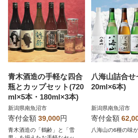
青木酒造の手軽な四合
八海山詰合せ
瓶とカップセット(720
20ml×6本)
ml×5本・180ml×3本)
新潟県南魚沼市
新潟県南魚沼市
寄付金額
39,000
円
寄付金額
62,0
青木酒造の「鶴齢」と「雪
八海山の6種の味が
男」を揃えたお手軽なセット