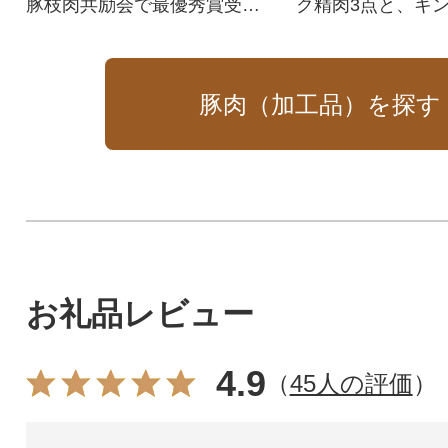
豚枝肉共励会で最優秀賞受賞
ク精肉3点と、キ
した、自社ブランド豚「伝説
使用した粗挽きウ
の下妻金豚」と黒毛和牛の合
チョリソーのセッ
挽肉を使用した極上ハンバー
豚肉（加工品）を探す
グです。
お礼品レビュー
4.9
（
45人の評価
）