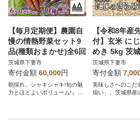
【毎月定期便】農園自
【令和8年産
慢の情熱野菜セット9
付】玄米 に
品(種類おまかせ)全6回
めき 5kg 
産
茨城県下妻市
茨城県下妻市
寄付金額
60,000
円
寄付金額
7,00
朝採れ、シャキシャキ!旬の魅
美味しさへのこだ
力とほどよいボリューム!』農
揃い」。茨城県産
園自慢の情熱野菜セット9品目
らめき(玄米)です!