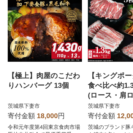
【極上】肉屋のこだわ
【キングポー
りハンバーグ 13個
食べ比べ約1.3
(ロース・肩
バラ)・ウイ
茨城県下妻市
茨城県下妻市
チョリソー
寄付金額
18,000
円
寄付金額
12,0
令和元年度第4回東京食肉市場
茨城のブランド豚