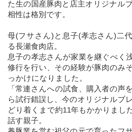
た生の国産豚肉と店主オリジナル
相性は格別です。
母(フサさん)と息子(孝志さん)二
る長瀬食肉店。
息子の孝志さんが家業を継ぐべく
修行を行い、その経験が豚肉のみ
っかけになりました。
「常連さんへの試食、購入者の声
ら試行錯誤し、今のオリジナルブ
どり着くまで約11年もかかりまし
話す親子。
養豚業を営む祖父の元で育ったフ