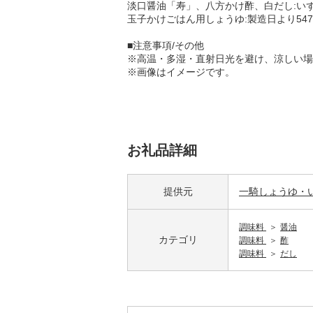
淡口醤油「寿」、八方かけ酢、白だし:い
玉子かけごはん用しょうゆ:製造日より54
■注意事項/その他
※高温・多湿・直射日光を避け、涼しい場
※画像はイメージです。
お礼品詳細
提供元
一騎しょうゆ・
調味料
醤油
カテゴリ
調味料
酢
調味料
だし