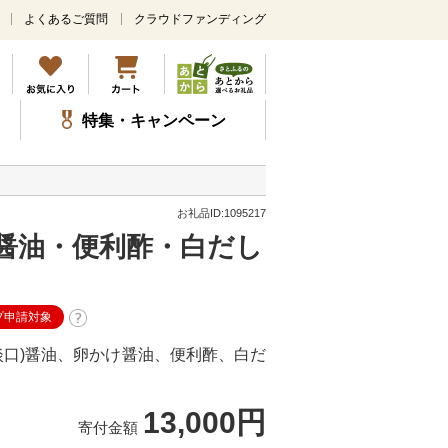
よくあるご質問
クラウドファンディング
メ
イ
ン
コ
ン
特集・キャンペーン
テ
ン
ツ
に
ス
お礼品ID:1095217
キ
醤油・便利酢・白だし
ッ
プ
プ申請対象
淡口)醤油、卵かけ醤油、便利酢、白だ
13,000円
寄付金額