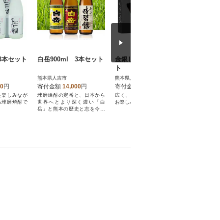
3本セット
白岳900ml 3本セット
金銀しろ米焼酎3本セッ
岡秀謹製
ト
(三徳型・1
熊本県人吉市
熊本県人吉市
熊本県人吉
00
円
寄付金額
14,000
円
寄付金額
17,000
円
寄付金額
を楽しみなが
球磨焼酎の定番と、日本から
広く、深い「しろ」の世界を
鋼材「安来
る球磨焼酎で
世界へとより深く濃い「白
お楽しみください。
人がひとつ
岳」と熊本の歴史と志を今に
げた1本。
伝える正統派3本セット