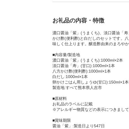
お礼品の内容・特徴
濃口醤油「紫」(うまくち)、淡口醤油「寿
かけ酢(便利酢)と白だしのセットです。
味しく仕上ります。醸造酢由来のまろやか
■内容量/製造地
濃口醤油「紫」(うまくち):1000ml×2本
淡口醤油「寿」(甘口):1000ml×1本
八方かけ酢(便利酢):1000ml×1本
白だし:1000ml×1本
卵かけごはん用しょうゆ(甘口):150ml×1本
製造地:すべて熊本県人吉市
■原材料
お礼品のラベルに記載
※アレルギー物質などの表示につきまして
■賞味期限
醤油「紫」:製造日より547日