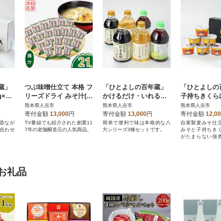
蔵」
つぶ味噌仕立て 本格 フ
「ひとよしの百年蔵」
「ひとよしの
×6
リーズドライ みそ汁(豚
かけるだけ・いれるだ
子持ちきくらげ
1本)セ
汁) 21食セット
け八方シリーズセット
0g×3)&とりみ
熊本県人吉市
熊本県人吉市
熊本県人吉市
(3種各2本)
3)化粧箱入り
寄付金額
13,000
円
寄付金額
13,000
円
寄付金額
12,0
昔なが
TV番組でも紹介された創業11
簡単で便利で味は本格的な八
自家製麦みそ仕
合わせ
7年の老舗醸造元の人気商品。
方シリーズ3種セットです。
みそと子持ちき
がたまらない佃
せ(化粧箱入り)で
お礼品