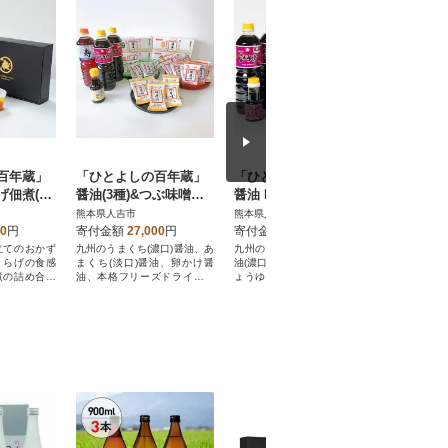
百年蔵」
「ひとよしの百年蔵」
「ひとよしの百年蔵」
「ひとよ
佃煮(18
醤油(3種)&つぶ味噌仕
醤油 Bセット
いつきみそ
そ(200g×
立て本格フリーズドラ
食べくら
熊本県人吉市
熊本県人吉市
熊本県人吉
イみそ汁(3種)Bセット
ト
00
円
寄付金額
27,000
円
寄付金額
13,000
円
寄付金額
立てのおかず
九州のうまくち(濃口)醤油、あ
九州のうまくち・あまくち醤
いつきみそ
くらげの食感
まくち(淡口)醤油、卵かけ醤
油(濃口、淡口)、携帯用マイし
そ「球磨
煮の詰め合わ
油、本格フリーズドライみそ
ょうゆサイズも付いたセット
月」)の味
す。
汁3種です。
です。