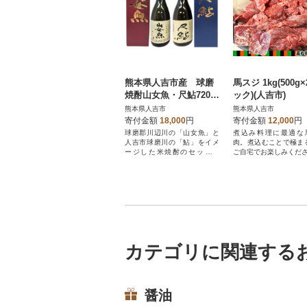
熊本県人吉市産 球磨
馬スジ 1kg(500g
焼酎山女魚・尺鮎720m
ック)(人吉市)
l2本 アルコール分25%
熊本県人吉市
熊本県人吉市
寄付金額
18,000
円
寄付金額
12,000
円
球磨郡川辺川の「山女魚」と
煮込み料理に最適な
人吉市球磨川の「鮎」をイメ
肉。煮込むことで極ま
ージした米焼酎のセットで
ご自宅でお楽しみくだ
す。
カテゴリに関連する
醤油