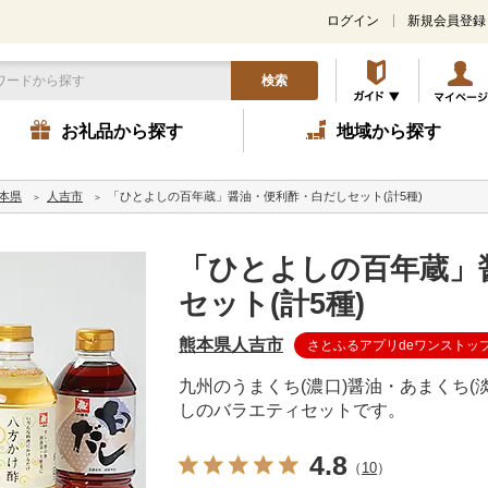
ログイン
新規会員登録
検索
お礼品から探す
地域から探す
本県
人吉市
「ひとよしの百年蔵」醤油・便利酢・白だしセット(計5種)
「ひとよしの百年蔵」
セット(計5種)
熊本県人吉市
さとふるアプリdeワンストッ
九州のうまくち(濃口)醤油・あまくち(
しのバラエティセットです。
4.8
（
10
）