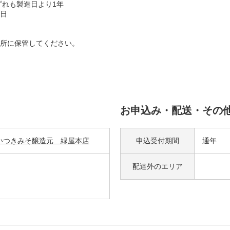
ずれも製造日より1年
7日
所に保管してください。
お申込み・配送・その
いつきみそ醸造元 緑屋本店
申込受付期間
通年
配達外の
エリア