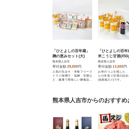
「ひとよしの百年蔵」
「ひとよしの百年
麹の恵みセット(大)
米こうじ甘酒(450g
袋)&醤油(300ml×
熊本県人吉市
熊本県人吉市
ット
寄付金額
29,000
円
寄付金額
13,000
円
人気の生みそ・本格フリーズ
お米のつぶを残した、
ドライ味噌汁・塩麹・甘酒な
らの本造り甘酒の詰め
ど、健康で美味しい麹食品の
(化粧箱入り)です。
詰め合わせです。
熊本県人吉市からのおすすめ