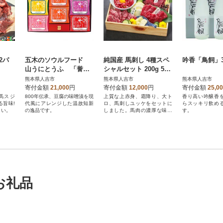
×2パ
五木のソウルフード
純国産 馬刺し 4種スペ
吟香「鳥飼」
山うにとうふ 「誉」
シャルセット 200g 50g
詰め合わせ(人吉市)
×4種類 セット(人吉市)
熊本県人吉市
熊本県人吉市
熊本県人吉市
寄付金額
21,000
円
寄付金額
12,000
円
寄付金額
25,0
馬スジ
800年伝承、豆腐の味噌漬を現
上質な上赤身、霜降り、大ト
香り高い吟醸香
る旨味!
代風にアレンジした温故知新
ロ、馬刺しユッケをセットに
らスッキリ飲め
さい。
の逸品です。
しました。馬肉の濃厚な味わ
す。
いをお楽しみください。
お礼品