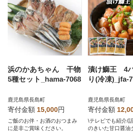
浜のかあちゃん 干物
漬け鰤王 4
5種セット_hama-7068
り(冷凍)_jfa-7
鹿児島県長島町
鹿児島県長島町
寄付金額
15,000
円
寄付金額
12,0
ご飯のお伴・お酒のおつまみ
\テレビでも紹介/
に是非ご賞味ください。
のきいた甘口醤油