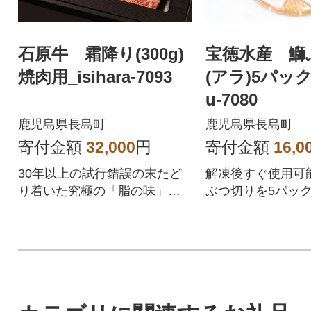
石原牛 霜降り(300g)
宝徳水産 鰤
焼肉用_isihara-7093
(アラ)5パック_
u-7080
鹿児島県長島町
鹿児島県長島町
寄付金額
32,000
円
寄付金額
16,0
30年以上の試行錯誤の末たど
解凍後すぐ使用可
り着いた究極の「脂の味」
ぶつ切りを5パック
を、是非ともご堪能ください!