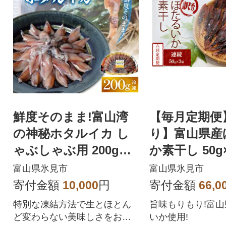
鮮度そのまま!富山湾
【毎月定期便
の神秘ホタルイカ し
り】富山県産
ゃぶしゃぶ用 200g
か素干し 50g
〈冷凍〉
酒に合う珍味!
富山県氷見市
富山県氷見市
温〉全6回
寄付金額
10,000
円
寄付金額
66,0
特別な凍結方法で生とほとん
旨味もりもり!富
ど変わらない美味しさをお届
いか使用!