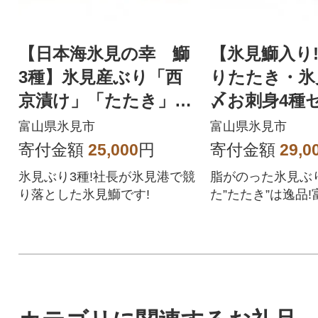
【日本海氷見の幸 鰤
【氷見鰤入り
3種】氷見産ぶり「西
りたたき・氷
京漬け」「たたき」
〆お刺身4種
「生ハム」氷見鰤3種
身醤油付き
富山県氷見市
富山県氷見市
味わいセット!
寄付金額
25,000
円
寄付金額
29,0
氷見ぶり3種!社長が氷見港で競
脂がのった氷見ぶ
り落とした氷見鰤です!
た”たたき”は逸品
はの食品昆布〆お
トにお届け致します