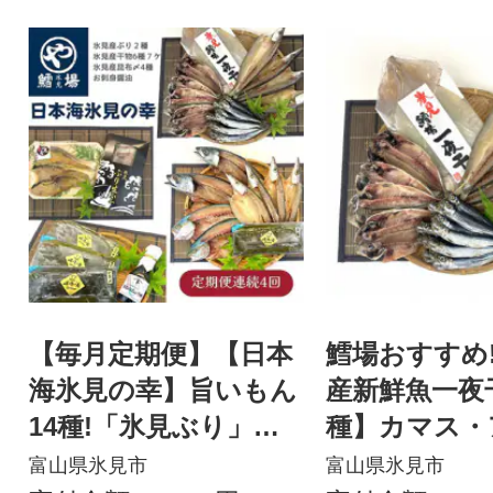
【毎月定期便】【日本
鱈場おすすめ
海氷見の幸】旨いもん
産新鮮魚一夜
14種!「氷見ぶり」
種】カマス・
「一夜干し」「昆布〆
わし・するめ
富山県氷見市
富山県氷見市