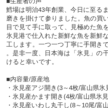
■生産者の声
鱈場は明治43年創業、今日に至る
磨きを掛けて参りました。魚の買
目で見て手に取って、見極めた魚
氷見港で仕入れた新鮮な魚を新鮮
工します。一つ一つ丁寧に手開き
。是非一度、日本海は「氷見」の
けると幸いです。
■内容量/原産地
・氷見産アジ開き(3～4枚/富山県氷
・氷見産かます開き(4枚/富山県氷見
・氷見産いわし丸干し(8～10尾/富