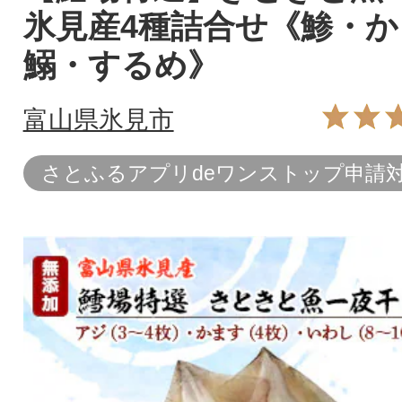
氷見産4種詰合せ《鯵・か
鰯・するめ》
富山県氷見市
さとふるアプリdeワンストップ申請