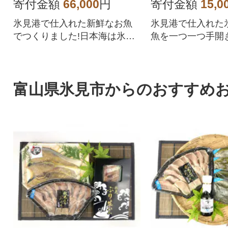
お刺身」全4回
干し
寄付金額
66,000
円
寄付金額
15,0
氷見港で仕入れた新鮮なお魚
氷見港で仕入れた
でつくりました!日本海は氷見
魚を一つ一つ手開
の海の幸をお楽しみ下さい!
につくりました!
富山県氷見市からのおすすめ