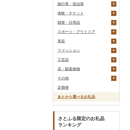
旅行券・宿泊券
干物
すいか
きのこ
ウイスキー
その他飲料・ジュース
ゼリー
パスタ
鍋
塩
季節・空調家電
常陸牛
その他鶏肉
しじみ
イワシ
タコ
海苔
あきたこまち
みかん
自然薯
その他日本酒
黒糖焼酎
白ワイン
ドリップ
静岡茶
みかんジュース（オレ
飲料
シュウマイ
カレー
ンジジュース）
体験・チケット
その他魚介・加工品
キウイ
その他野菜
リキュール・洋酒
チョコレート
ひやむぎ
ピザ
醤油
キッチン家電
旅行券
上州牛
サザエ
カツオ
わかめ
ししゃも
ひとめぼれ
レモン
レンコン
しいたけ
その他焼酎
赤ワイン
足柄茶
茶葉・ティーバッグ
野菜ジュース
コロッケ
シチュー
肉
その他果汁飲料
雑貨・日用品
柿（カキ）
甘酒
カステラ
そうめん
レトルト
味噌
照明器具
宿泊券
PayPay商品券
飛騨牛
はまぐり
金目鯛
ひじき
その他干物
しらす・ちりめん
ミルキークィーン
不知火・デコポン
にんにく・生姜
松茸
山菜
シャンパン・スパーク
知覧茶
炭酸飲料
その他惣菜
魚
JTBふるさと旅行クー
リングワイン
ポン（Eメール発行）
スポーツ・アウトドア
ドライフルーツ
ノンアルコール
アイス・ジェラート
その他麺
スープ
酢
パソコン・周辺機器
食事券
家具・インテリア
近江牛
その他貝
クエ
その他海苔・海藻
かまぼこ・練り製品
ななつぼし
せとか
その他根菜
その他きのこ
かぼちゃ
八女茶
豆乳
その他鍋
その他ワイン
JTBふるさと旅行券
美容
その他果物
その他酒
その他洋菓子
豆腐・納豆
だし
TV・オーディオ・カメラ
温泉・サウナ・スパ利用
寝具
ゴルフ
神戸牛・神戸ビーフ
くじら
その他魚介・加工品
その他米
文旦
干し柿
茄子
その他茶
その他飲料・ジュース
タンス
（紙券）
券
ファッション
煎餅・おかき
漬物
食用油
美容・健康家電
タオル
釣り
スキンケア
但馬牛
サバ
まどんな
干し芋
びわ
レタス
豆腐
机・テーブル
布団
ゴルフボール
その他旅行券
水族館
工芸品
羊羹
缶詰・瓶詰
はちみつ
カー用品
文房具・印鑑
サイクリング
シャンプー・リンス
鞄・バッグ
土佐あかうし
さんま
ポンカン
その他ドライフルーツ
ブルーベリー
その他野菜
納豆
梅干
えごま油
椅子・チェア・ソファ
枕
泉州タオル
ゴルフクラブ
化粧水・乳液・美容液
動物園
花・観葉植物
饅頭
乾物
ドレッシング
時計
食器
アウトドア・キャンプ
石鹸・ボディーソープ
洋服
織物
佐賀牛
鯛
その他柑橘
パイナップル
キムチ
肉
オリーブオイル
その他家具・インテリ
毛布
その他タオル
ボールペン
ゴルフウェア
洗顔
トートバッグ・ショル
釣り
ア
ダーバッグ
その他
大福
燻製（スモーク）
その他調味料
その他家電
キッチン用品
その他スポーツ
入浴剤
和服
陶器・漆器
観葉植物・苗木
長崎和牛
のどぐろ
栗
その他漬物
魚
ごま油
タオルケット
ノート・ファイル
グラス・カップ
その他ゴルフ
その他スキンケア
女性・レディース
本場奄美大島紬
ダイビング
キャリーバッグ・スー
定期便
その他和菓子
おせち
日用品
アロマ
靴・履物
その他装飾品・工芸品
花
地域サービス
あか牛
ふぐ
その他果物
果物
その他食用油
みりん
その他寝具
印鑑
タンブラー
包丁
ウェア・ユニフォーム
男性・メンズ
その他織物
信楽焼
ツケース
スキーチケット・リフト
あとから選べるお礼品
その他加工品
楽器・器材
プロテイン
アクセサリー
盆栽・その他
その他
宮崎牛
ブリ
ジャム
ケチャップ
その他文房具
箸
フライパン
洗剤
その他スポーツ
子供・ベビー
靴・シューズ
唐津焼
数珠
胡蝶蘭
券
その他鞄・バッグ
本・CD・DVD
その他美容
その他服飾小物
その他牛肉（精肉）
ほっけ
その他缶詰・瓶詰
こしょう
スプーン・フォーク・
鍋
トイレットペーパー
その他洋服
スリッパ・下駄・草履
ペンダント・ネックレ
備前焼
工芸品
造花・プリザーブドフ
ゴルフプレー券
ナイフ
ス
ラワー
おもちゃ・ぬいぐるみ
その他鮮魚
その他調味料
まな板
ティッシュ
その他靴・履物
財布
美濃焼
播州そろばん
花火大会チケット
GDOふるさとゴルフ
さとふる限定のお礼品
皿・椀
ピアス・イヤリング
その他花
プレークーポン
ランキング
ご当地キャラクター
土鍋
その他日用品
ショール・ストール
村上木彫堆朱
美濃和紙
カタログギフト
弁当箱
真珠・パール