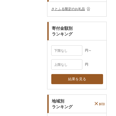
その他のゴルフプレー
ベビー用品
その他キッチン用品
ネクタイ・ベルト
その他陶器・漆器
民芸品
その他体験・チケット
券
その他食器
その他アクセサリー
さとふる限定のお礼品
ペット用品
マフラー・手袋
防災グッズ
その他服飾小物
寄付金額別
その他雑貨
ランキング
円～
円
結果を見る
地域別
解除
ランキング