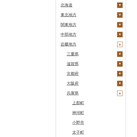
北海道
東北地方
安平町
関東地方
八雲町
青森県
中部地方
鹿部町
岩手県
茨城県
十和田市
近畿地方
江差町
宮城県
栃木県
新潟県
大鰐町
宮古市
土浦市
白老町
秋田県
群馬県
富山県
三重県
南部町
軽米町
柴田町
取手市
那須塩原市
十日町市
せたな町
山形県
埼玉県
石川県
滋賀県
五戸町
岩手町
色麻町
大潟村
つくば市
市貝町
榛東村
弥彦村
射水市
鈴鹿市
旭川市
福島県
千葉県
福井県
京都府
藤崎町
矢巾町
丸森町
横手市
村山市
稲敷市
塩谷町
下仁田町
春日部市
阿賀町
氷見市
羽咋市
伊賀市
長浜市
森町
東京都
山梨県
大阪府
六ヶ所村
釜石市
大衡村
能代市
尾花沢市
天栄村
潮来市
上三川町
玉村町
蕨市
勝浦市
出雲崎町
朝日町
七尾市
美浜町
木曽岬町
高島市
宮津市
稚内市
神奈川県
長野県
兵庫県
東北町
野田村
加美町
小坂町
上山市
広野町
五霞町
佐野市
安中市
戸田市
袖ケ浦市
八王子市
魚沼市
高岡市
白山市
小浜市
富士吉田市
多気町
草津市
伊根町
茨木市
標津町
岐阜県
三戸町
普代村
利府町
仙北市
河北町
鏡石町
北茨城市
真岡市
川場村
毛呂山町
我孫子市
日野市
南足柄市
佐渡市
魚津市
穴水町
越前町
甲斐市
高森町
松阪市
近江八幡市
与謝野町
豊能町
上郡町
清里町
静岡県
東通村
一戸町
白石市
井川町
酒田市
須賀川市
境町
高根沢町
昭和村
久喜市
長柄町
昭島市
松田町
燕市
砺波市
輪島市
若狭町
山梨市
御代田町
養老町
桑名市
竜王町
福知山市
枚方市
神河町
北斗市
愛知県
黒石市
陸前高田市
登米市
潟上市
新庄市
小野町
かすみがうら市
大田原市
甘楽町
ふじみ野市
芝山町
武蔵村山市
大井町
南魚沼市
入善町
中能登町
鯖江市
富士川町
飯田市
八百津町
下田市
志摩市
甲賀市
亀岡市
河内長野市
小野市
留萌市
おいらせ町
紫波町
山元町
三種町
長井市
棚倉町
牛久市
栃木市
明和町
川島町
八千代市
葛飾区
中井町
関川村
黒部市
石川県（県庁）
高浜町
大月市
青木村
池田町
静岡市
清須市
明和町
湖南市
城陽市
泉佐野市
太子町