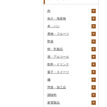
肉
魚介・海産物
牛肉（精肉）
米・パン
牛肉（加工品）
カニ
ステーキ
果物・フルーツ
豚肉（精肉）
エビ
米
すき焼き
ハンバーグ
ズワイガニ
野菜
豚肉（加工品）
いくら
雑穀
ぶどう・マスカット
しゃぶしゃぶ
もつ鍋
ステーキ
タラバガニ
甘エビ
精米
卵・乳製品
鶏肉
うに
餅
いちご
いも
焼肉
ローストビーフ
すき焼き
ハンバーグ
毛ガニ
ボタンエビ
無洗米
巨峰
酒・アルコール
鹿肉
明太子・たらこ
その他穀物加工品
りんご
トマト
卵
牛タン
ビーフジャーキー
しゃぶしゃぶ
もつ鍋
鶏肉（精肉）
かにしゃぶ
伊勢海老
玄米
ナガノパープル
じゃがいも
飲料・ドリンク
馬肉
その他魚卵
パン
もも
玉ねぎ
チーズ
ビール・発泡酒
和牛
その他牛肉（加工品）
焼肉
ハム
ハム・ソーセージ
その他カニ
その他エビ
明太子
金芽米
ピオーネ
さつまいも
フルーツトマト
菓子・スイーツ
羊肉・ラム肉（ジンギス
貝
メロン
ねぎ
ヨーグルト
日本酒
水・ミネラルウォーター
黒毛和牛
アグー豚
ソーセージ・ウインナ
唐揚げ
たらこ
数の子
ゆめぴりか
デラウェア
その他いも
ミニトマト
ビール
カン）
ー
麺
うなぎ
さくらんぼ
とうもろこし
牛乳
焼酎
コーヒー・コーヒー豆
ケーキ
白老牛
その他豚肉（精肉）
中津からあげ
からすみ
帆立（ホタテ）
つや姫
シャインマスカット
その他トマト
発泡酒
純米大吟醸
鴨肉
ベーコン・サラミ
惣菜・加工品
鮮魚
梨
根菜
バター
梅酒
茶
クッキー
ラーメン
仙台牛
水炊き
キャビア
鮑（アワビ）
コシヒカリ
その他ぶどう・マスカ
地ビール・クラフトビ
純米吟醸
芋焼酎
飲料
猪肉
その他豚肉（加工品）
ット
ール
調味料
イカ・タコ
マンゴー
アスパラガス
その他乳製品
泡盛
果汁飲料
焼き菓子
うどん
惣菜
米沢牛
地鶏
その他魚卵
牡蠣（カキ）
鮭・サーモン
はえぬき
和梨
人参
大吟醸
麦焼酎
コーヒー豆
飲料
その他肉・加工品
家電製品
海苔・海藻
みかん・柑橘
豆
ワイン
紅茶
プリン
そば
カレー・シチュー
砂糖
山形牛
赤鶏さつま
あさり
マグロ
イカ
さがびより
洋梨・ラフランス
大根
吟醸
米焼酎
粉
茶葉・ティーバッグ
りんごジュース
餃子