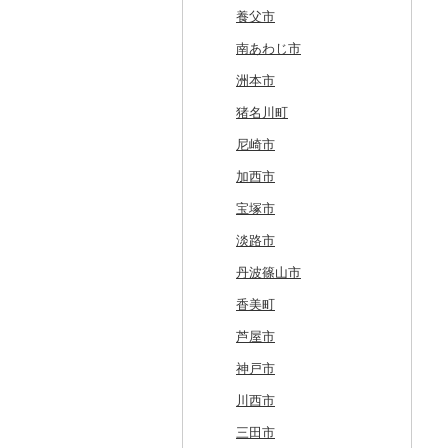
奥尻町
外ヶ浜町
北上市
女川町
鹿角市
戸沢村
三春町
笠間市
芳賀町
藤岡市
日高市
東庄町
多摩市
横須賀市
村上市
早川町
立科町
高山市
熱海市
蒲郡市
名張市
南山城村
松原市
養父市
網走市
つがる市
平泉町
気仙沼市
大仙市
舟形町
本宮市
行方市
野木町
邑楽町
蓮田市
館山市
稲城市
三浦市
妙高市
南部町
東御市
郡上市
掛川市
東郷町
東員町
京都市
柏原市
南あわじ市
浦河町
弘前市
洋野町
美里町
八郎潟町
最上町
柳津町
結城市
板倉町
川越市
大網白里市
世田谷区
大磯町
聖籠町
昭和町
中野市
白川村
伊豆の国市
犬山市
玉城町
舞鶴市
羽曳野市
洲本市
広尾町
鰺ヶ沢町
大船渡市
松島町
真室川町
鮫川村
城里町
嬬恋村
宮代町
一宮町
日の出町
箱根町
刈羽村
甲府市
豊丘村
御嵩町
小山町
弥富市
和束町
大阪府（府庁）
猪名川町
中札内村
むつ市
山田町
大和町
寒河江市
福島市
水戸市
草津町
吉見町
佐倉市
板橋区
横浜市
湯沢町
甲州市
売木村
海津市
森町
東海市
八幡市
吹田市
尼崎市
滝川市
田舎館村
大槌町
大郷町
西川町
新地町
鉾田市
高崎市
東松山市
木更津市
渋谷区
茅ヶ崎市
新潟市
丹波山村
小諸市
関ケ原町
川根本町
新城市
京田辺市
河南町
加西市
比布町
青森県（県庁）
南三陸町
高畠町
葛尾村
桜川市
群馬県（県庁）
入間市
茂原市
千代田区
川崎市
木曽町
七宗町
富士市
春日井市
向日市
和泉市
宝塚市
鶴居村
三沢市
仙台市
山形市
三島町
石岡市
大泉町
志木市
野田市
新宿区
厚木市
箕輪町
笠松町
御前崎市
瀬戸市
高槻市
淡路市
釧路市
西目屋村
大河原町
三川町
桑折町
茨城県（県庁）
長野原町
北本市
山武市
江東区
海老名市
駒ヶ根市
東白川村
東伊豆町
大府市
豊中市
丹波篠山市
苫前町
角田市
大江町
矢吹町
坂東市
中之条町
桶川市
鴨川市
青梅市
相模原市
王滝村
土岐市
西伊豆町
半田市
箕面市
香美町
当別町
涌谷町
米沢市
国見町
小美玉市
加須市
印西市
国立市
座間市
千曲市
岐阜県（県庁）
清水町
あま市
太子町
芦屋市
占冠村
東松島市
檜枝岐村
日立市
三郷市
神崎町
品川区
二宮町
辰野町
下呂市
南伊豆町
岩倉市
岬町
神戸市
上士幌町
喜多方市
大子町
八潮市
船橋市
福生市
茅野市
多治見市
松崎町
小牧市
千早赤阪村
川西市
平取町
南相馬市
鹿嶋市
越生町
千葉市
小平市
喬木村
垂井町
湖西市
愛西市
東大阪市
三田市