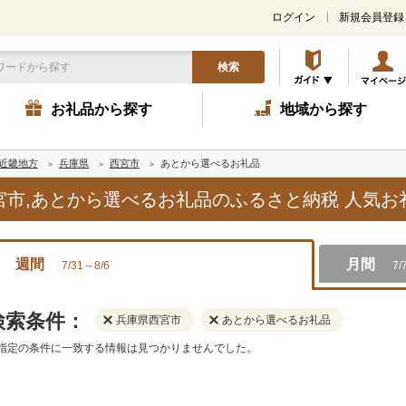
ログイン
新規会員登録
検索
お礼品から探す
地域から探す
近畿地方
兵庫県
西宮市
あとから選べるお礼品
西宮市,あとから選べるお礼品のふるさと納税 人気
週間
月間
7/31～8/6
7/
検索条件：
兵庫県西宮市
あとから選べるお礼品
指定の条件に一致する情報は見つかりませんでした。