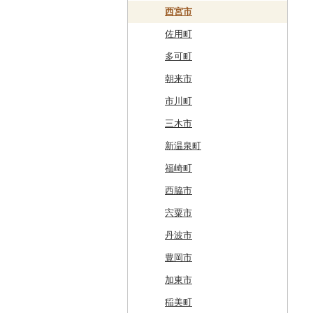
白糠町
鶴田町
滝沢市
名取市
藤里町
小国町
古殿町
常陸太田市
日光市
沼田市
上里町
横芝光町
小金井市
愛川町
新発田市
立山町
野々市市
勝山市
富士河口湖町
南箕輪村
関市
吉田町
田原市
鳥羽市
大津市
久御山町
交野市
西宮市
釧路町
階上町
住田町
川崎町
湯沢市
南陽市
昭和村
つくばみらい市
小山市
桐生市
川口市
多古町
墨田区
山北町
加茂市
富山県（県庁）
能登町
福井県（県庁）
韮崎市
長野県（県庁）
瑞穂市
函南町
安城市
いなべ市
彦根市
京丹後市
藤井寺市
佐用町
名寄市
深浦町
葛巻町
村田町
大館市
中山町
下郷町
下妻市
宇都宮市
吉岡町
飯能市
白子町
東久留米市
真鶴町
小千谷市
小矢部市
能美市
越前市
南アルプス市
上松町
飛騨市
藤枝市
北名古屋市
紀北町
栗東市
井手町
能勢町
多可町
美唄市
青森市
花巻市
栗原市
由利本荘市
庄内町
西郷村
茨城町
栃木県（県庁）
太田市
長瀞町
栄町
利島村
清川村
田上町
滑川市
津幡町
坂井市
市川三郷町
高山村
岐南町
御殿場市
東栄町
熊野市
愛荘町
木津川市
阪南市
朝来市
厚岸町
田子町
岩泉町
富谷市
にかほ市
大石田町
二本松市
神栖市
那珂川町
高山村
羽生市
香取市
瑞穂町
開成町
五泉市
富山市
宝達志水町
あわら市
都留市
南木曽町
大野町
浜松市
豊山町
南伊勢町
滋賀県（県庁）
宇治田原町
貝塚市
市川町
南富良野町
新郷村
田野畑村
岩沼市
羽後町
川西町
猪苗代町
常総市
茂木町
みどり市
小鹿野町
習志野市
大島町
藤沢市
三条市
南砺市
金沢市
福井市
山梨県（県庁）
朝日村
山県市
伊東市
南知多町
朝日町
米原市
長岡京市
岸和田市
三木市
上富良野町
横浜町
盛岡市
七ヶ宿町
秋田県（県庁）
鶴岡市
川俣町
東海村
那須烏山市
千代田町
坂戸市
銚子市
府中市
神奈川県（県庁）
見附市
内灘町
大野市
道志村
長野市
羽島市
島田市
江南市
菰野町
豊郷町
綾部市
泉南市
新温泉町
和寒町
野辺地町
遠野市
大崎市
秋田市
山形県（県庁）
郡山市
美浦村
矢板市
みなかみ町
鳩山町
君津市
国分寺市
鎌倉市
糸魚川市
かほく市
敦賀市
忍野村
根羽村
本巣市
沼津市
みよし市
紀宝町
多賀町
笠置町
忠岡町
福崎町
紋別市
佐井村
奥州市
塩竈市
男鹿市
金山町
西会津町
大洗町
さくら市
片品村
埼玉県（県庁）
旭市
東村山市
大和市
胎内市
小松市
おおい町
笛吹市
池田町
川辺町
伊豆市
西尾市
伊勢市
南丹市
四條畷市
西脇市
乙部町
六戸町
雫石町
石巻市
美郷町
東根市
玉川村
河内町
足利市
富岡市
神川町
南房総市
中央区
伊勢原市
上越市
志賀町
永平寺町
中央市
須坂市
大垣市
裾野市
武豊町
四日市市
宇治市
寝屋川市
宍粟市
根室市
五所川原市
岩手県（県庁）
多賀城市
東成瀬村
飯豊町
いわき市
ひたちなか市
那須町
館林市
東秩父村
八街市
あきる野市
小田原市
阿賀野市
加賀市
北杜市
川上村
輪之内町
焼津市
幸田町
大台町
京丹波町
泉大津市
丹波市
三笠市
平川市
一関市
宮城県（県庁）
五城目町
鮭川村
南会津町
龍ケ崎市
鹿沼市
伊勢崎市
横瀬町
東金市
中野区
湯河原町
津南町
鳴沢村
信濃町
神戸町
富士宮市
碧南市
尾鷲市
京都府（府庁）
池田市
豊岡市
東川町
蓬田村
久慈市
亘理町
北秋田市
大蔵村
田村市
守谷市
下野市
東吾妻町
三芳町
九十九里町
荒川区
秦野市
新潟県（県庁）
西桂町
南牧村
瑞浪市
河津町
岡崎市
三重県（県庁）
大山崎町
守口市
加東市
厚真町
中泊町
西和賀町
蔵王町
八峰町
山辺町
磐梯町
常陸大宮市
益子町
前橋市
幸手市
いすみ市
北区
綾瀬市
柏崎市
身延町
伊那市
中津川市
袋井市
愛知県（県庁）
津市
精華町
富田林市
稲美町