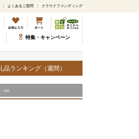
よくあるご質問
クラウドファンディング
メ
イ
ン
コ
ン
特集・キャンペーン
テ
ン
ツ
に
ス
お礼品ランキング（週間）
キ
ッ
プ
7～8/6