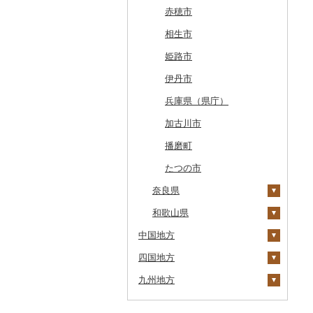
七飯町
会津若松市
阿見町
さいたま市
白井市
文京区
阿智村
恵那市
磐田市
長久手市
摂津市
赤穂市
北見市
大熊町
那珂市
鴻巣市
成田市
大田区
小川村
白川町
三島市
豊川市
島本町
相生市
登別市
浅川町
筑西市
嵐山町
富津市
豊島区
宮田村
各務原市
静岡県（県庁）
尾張旭市
高石市
姫路市
訓子府町
相馬市
八千代町
越谷市
浦安市
西東京市
飯綱町
美濃市
牧之原市
稲沢市
田尻町
伊丹市
室蘭市
中島村
古河市
小川町
松戸市
羽村市
栄村
揖斐川町
菊川市
知立市
堺市
兵庫県（県庁）
士幌町
伊達市
滑川町
柏市
松川町
美濃加茂市
長泉町
大口町
八尾市
加古川市
倶知安町
川内村
本庄市
匝瑳市
坂城町
北方町
日進市
大東市
播磨町
天塩町
平田村
熊谷市
市川市
富士見町
可児市
常滑市
門真市
たつの市
京極町
奈良県
飯舘村
白岡市
市原市
塩尻市
岐阜市
東浦町
大阪市
新十津川町
和歌山県
矢祭町
ときがわ町
諏訪市
坂祝町
高浜市
曽爾村
中国地方
江別市
楢葉町
朝霞市
小谷村
豊明市
河合町
湯浅町
四国地方
蘭越町
鳥取県
湯川村
美里町
松川村
津島市
宇陀市
有田市
九州地方
幌加内町
島根県
徳島県
生坂村
美浜町
田原本町
橋本市
鳥取県（県庁）
古平町
岡山県
香川県
福岡県
南相木村
刈谷市
山添村
広川町
米子市
雲南市
阿波市