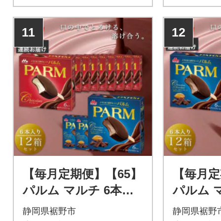
11
12
【毎月定期便】【65】
【毎月定
パルム マルチ 6本入×
パルム 
9箱/チョコレート&チ
3箱/チ
静岡県裾野市
静岡県裾野