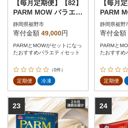
【毎月定期便】【82】
【毎月定
PARM MOW バラエテ
PARM 
ィセットA-2全2回
ィセット
静岡県裾野市
静岡県裾野
寄付金額
49,000
円
寄付金額
PARMとMOWがセットになっ
PARMとM
たおすすめバラエティセット
たおすすめ
（0件）
定期便
冷凍
定期便
23
24