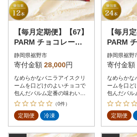
【毎月定期便】【67】
【毎月定
PARM チョコレート
PARM
個包装 12本全2回
個包装 2
静岡県裾野市
静岡県裾野
寄付金額
28,000
円
寄付金額
なめらかなバニラアイスクリ
なめらかな
ームを口どけのよいチョコで
ームを口ど
包んだパルム定番の味わいで
包んだパル
す。
す。
（0件）
定期便
冷凍
定期便