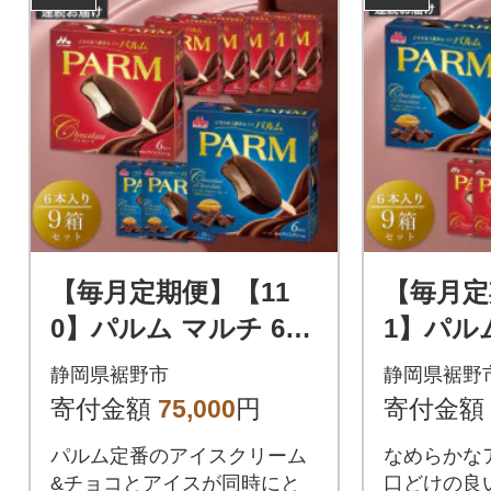
【毎月定期便】【11
【毎月定
0】パルム マルチ 6本
1】パル
入×6箱/チョコレート
入×3箱
静岡県裾野市
静岡県裾野
&チョコレート 6本入
&チョコ
寄付金額
75,000
円
寄付金額
×3箱全3回
×6箱全3
パルム定番のアイスクリーム
なめらかな
&チョコとアイスが同時にと
口どけの良