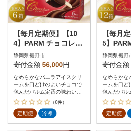
【毎月定期便】【10
【毎月定
4】PARM チョコレー
5】PA
ト(マルチ) 6本×6箱全
ト(マルチ
静岡県裾野市
静岡県裾野
3回
全3回
寄付金額
56,000
円
寄付金額
なめらかなバニラアイスクリ
なめらかな
ームを口どけのよいチョコで
ームを口ど
包んだパルム定番の味わいで
包んだパル
す。
リーム。
（0件）
定期便
冷凍
定期便