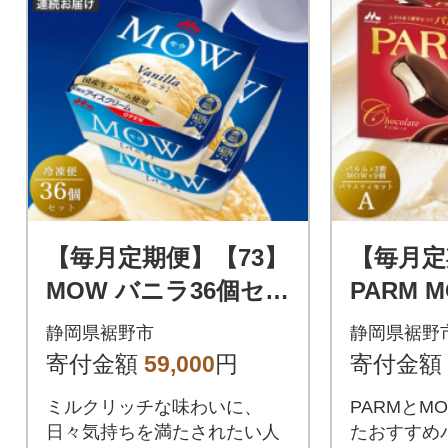
【毎月定期便】【73】
【毎月定
MOW バニラ36個セッ
PARM 
ト全2回
ィセット
静岡県裾野市
静岡県裾野
寄付金額
59,000
円
寄付金額
ミルクリッチな味わいに、
PARMとM
日々気持ちを満たされたい人
たおすすめ