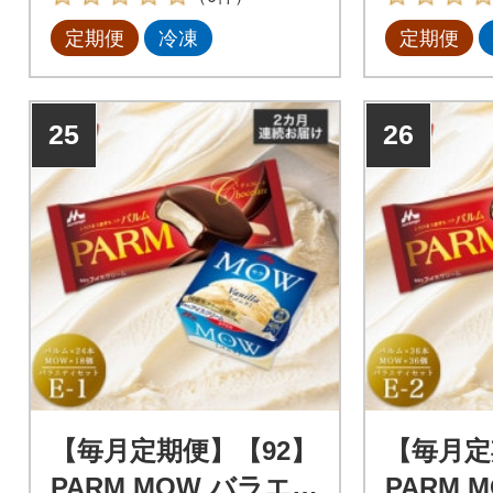
定期便
冷凍
定期便
25
26
【毎月定期便】【92】
【毎月定
PARM MOW バラエテ
PARM 