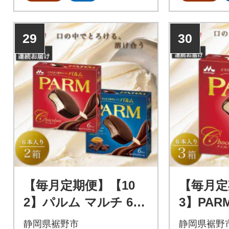
29
30
【毎月定期便】【10
【毎月定
2】パルム マルチ 6本
3】PA
入×1箱/チョコレート
ト(マルチ
静岡県裾野市
静岡県裾野