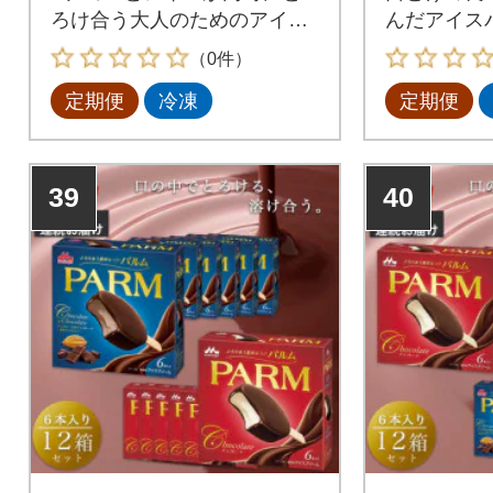
ろけ合う大人のためのアイス
んだアイス
バー。
（0件）
定期便
冷凍
定期便
39
40