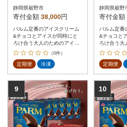
レートチョコレート×
6箱/チ
静岡県裾野市
静岡県裾野
各3箱全2回
ョコレー
寄付金額
38,000
円
寄付金額
全2回
パルム定番のアイスクリーム
パルム定番
&チョコとアイスが同時にと
&チョコと
ろけ合う大人のためのアイス
ろけ合う大
バー。
バー。
（0件）
定期便
冷凍
定期便
9
10