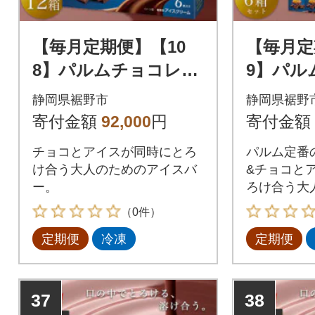
【毎月定期便】【10
【毎月定
8】パルムチョコレー
9】パル
トチョコレート 6本×
ョコレー
静岡県裾野市
静岡県裾野
12箱全3回
ート 6本
寄付金額
92,000
円
寄付金額
回
チョコとアイスが同時にとろ
パルム定番
け合う大人のためのアイスバ
&チョコと
ー。
ろけ合う大
バー。
（0件）
定期便
冷凍
定期便
37
38