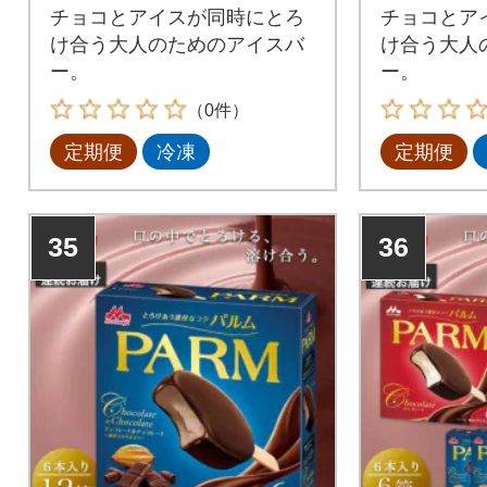
チョコとアイスが同時にとろ
チョコとア
け合う大人のためのアイスバ
け合う大人
ー。
ー。
（0件）
定期便
冷凍
定期便
35
36