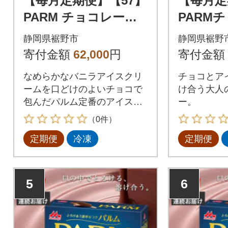
【毎月定期便】【57】
【毎月定
PARM チョコレート
PARM
(マルチ) 6本入×12箱
チョコレ
静岡県裾野市
静岡県裾野
全2回
箱全2回
寄付金額
62,000
円
寄付金額
なめらかなバニラアイスクリ
チョコとア
ームを口どけのよいチョコで
け合う大人
包んだパルム定番のアイスク
ー。
リーム。
（0件）
定期便
冷凍
定期便
5
6