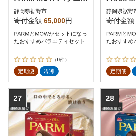
ィセットE-1全2回
ィセット
静岡県裾野市
静岡県裾野
寄付金額
65,000
円
寄付金額
PARMとMOWがセットになっ
PARMとM
たおすすめバラエティセット
たおすすめ
（0件）
定期便
冷凍
定期便
27
28