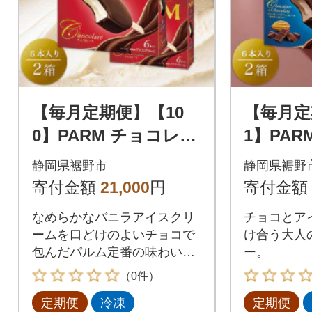
【毎月定期便】【10
【毎月定
0】PARM チョコレー
1】PA
ト(マルチ) 6本×2箱全
ト&チョ
静岡県裾野市
静岡県裾野
2回
選カカオ
寄付金額
21,000
円
寄付金額
入×2箱全
なめらかなバニラアイスクリ
チョコとア
ームを口どけのよいチョコで
け合う大人
包んだパルム定番の味わいで
ー。
す。
（0件）
定期便
冷凍
定期便