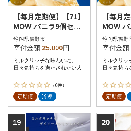
【毎月定期便】【71】
【毎月定
MOW バニラ9個セッ
MOW 
ト全2回
ト全2回
静岡県裾野市
静岡県裾野
寄付金額
25,000
円
寄付金額
ミルクリッチな味わいに、
ミルクリッ
日々気持ちを満たされたい人
日々気持ち
（0件）
定期便
冷凍
定期便
19
20