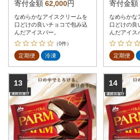
ョコレート 6本入×3箱
ョコレー
寄付金額
62,000
円
寄付金額
全2回
全2回
なめらかなアイスクリームを
なめらかな
口どけの良いチョコで包み込
口どけの良
んだアイスバー。
んだアイス
（0件）
定期便
冷凍
定期便
13
14