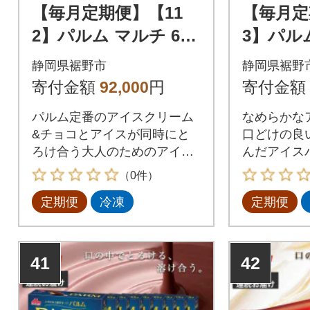
【毎月定期便】【11
【毎月定
2】パルム マルチ 6本
3】パル
入×6箱/チョコレート
入×9箱
静岡県裾野市
静岡県裾野
&チョコレート 6本入
&チョコ
寄付金額
92,000
円
寄付金額
×6箱全3回
×3箱全3
パルム定番のアイスクリーム
なめらかな
&チョコとアイスが同時にと
口どけの良
ろけ合う大人のためのアイス
んだアイス
バー。
（0件）
定期便
冷凍
定期便
41
42