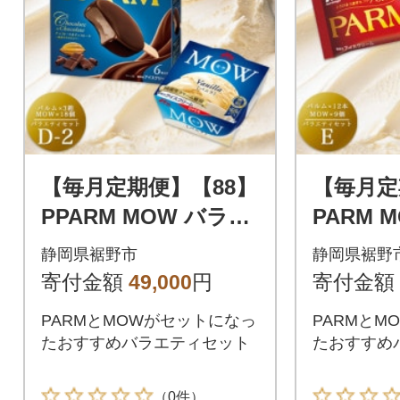
【毎月定期便】【88】
【毎月定
PPARM MOW バラエ
PARM 
ティセットD-2全2回
ィセット
静岡県裾野市
静岡県裾野
寄付金額
49,000
円
寄付金額
PARMとMOWがセットになっ
PARMとM
たおすすめバラエティセット
たおすすめ
（0件）