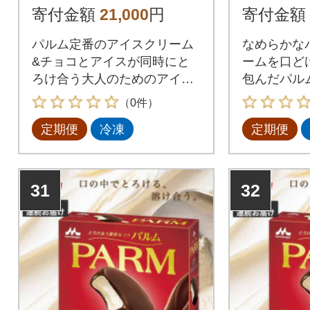
&チョコレート 6本入
3回
寄付金額
21,000
円
寄付金額
×1箱全2回
パルム定番のアイスクリーム
なめらかな
&チョコとアイスが同時にと
ームを口ど
ろけ合う大人のためのアイス
包んだパル
バー。
す。
（0件）
定期便
冷凍
定期便
31
32