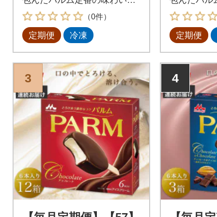
す。
リーム。
（0件）
定期便
冷凍
定期便
3
4