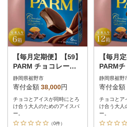
【毎月定期便】【59】
【毎月定
PARM チョコレート&
PARM
チョコレート6本入×6
チョコレ
静岡県裾野市
静岡県裾野
箱全2回
箱全2回
寄付金額
38,000
円
寄付金額
チョコとアイスが同時にとろ
チョコとア
け合う大人のためのアイスバ
け合う大人
ー。
ー。
（0件）