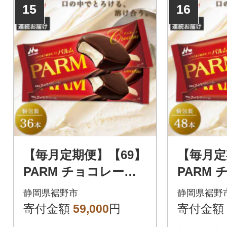
15
16
【毎月定期便】【69】
【毎月定
PARM チョコレート
PARM
個包装 36本全2回
個包装 4
静岡県裾野市
静岡県裾野
寄付金額
59,000
円
寄付金額