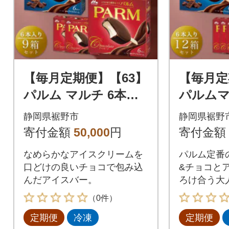
【毎月定期便】【63】
【毎月定
パルム マルチ 6本入×
パルムマ
3箱/チョコレート&チ
6箱/チ
静岡県裾野市
静岡県裾野
ョコレート 6本入×6箱
ョコレー
寄付金額
50,000
円
寄付金額
全2回
全2回
なめらかなアイスクリームを
パルム定番
口どけの良いチョコで包み込
&チョコと
んだアイスバー。
ろけ合う大
バー。
（0件）
定期便
冷凍
定期便