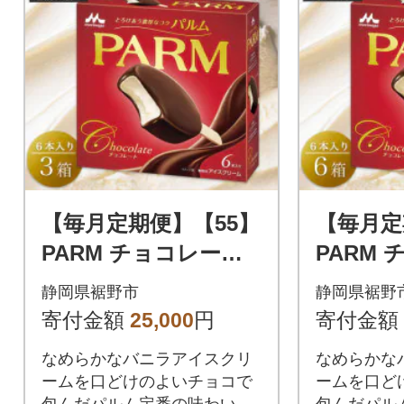
【毎月定期便】【55】
【毎月定
PARM チョコレート
PARM
(マルチ) 6本入×3箱全
(マルチ)
静岡県裾野市
静岡県裾野
2回
2回
寄付金額
25,000
円
寄付金額
なめらかなバニラアイスクリ
なめらかな
ームを口どけのよいチョコで
ームを口ど
包んだパルム定番の味わいで
包んだパル