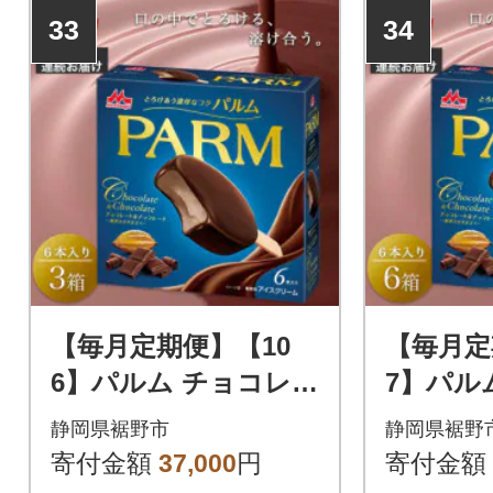
33
34
【毎月定期便】【10
【毎月定
6】パルム チョコレー
7】パル
ト&チョコレート 6本
ト&チョ
静岡県裾野市
静岡県裾野
入×3箱全3回
箱全3回
寄付金額
37,000
円
寄付金額