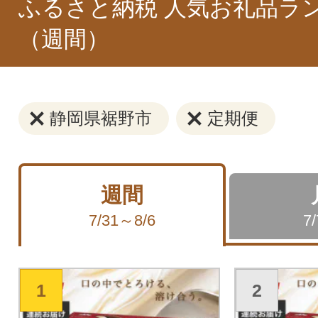
ふるさと納税 人気お礼品ラ
（週間）
静岡県裾野市
定期便
週間
7/31～8/6
7
1
2