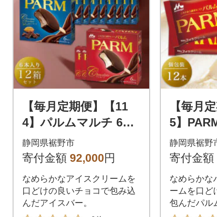
【毎月定期便】【11
【毎月定
4】パルムマルチ 6本
5】PA
入×3箱/チョコレート
個包装1
静岡県裾野市
静岡県裾野
チョコレート 6本入×9
寄付金額
92,000
円
寄付金額
箱全3回
なめらかなアイスクリームを
なめらかな
口どけの良いチョコで包み込
ームを口ど
んだアイスバー。
包んだパル
す。