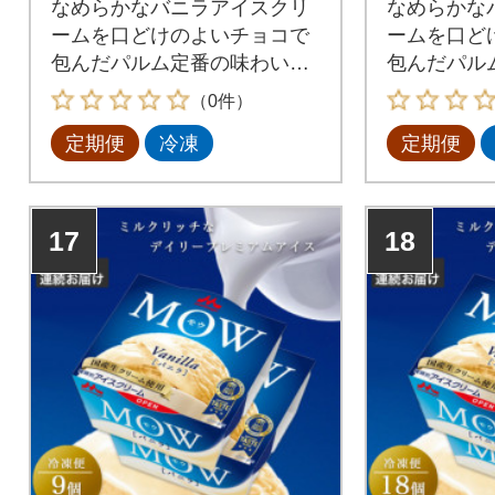
なめらかなバニラアイスクリ
なめらかな
ームを口どけのよいチョコで
ームを口ど
包んだパルム定番の味わいで
包んだパル
す。
す。
（0件）
定期便
冷凍
定期便
17
18