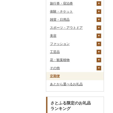
旅行券・宿泊券
干物
すいか
きのこ
ウイスキー
その他飲料・ジュース
ゼリー
パスタ
鍋
塩
季節・空調家電
常陸牛
その他鶏肉
しじみ
イワシ
タコ
海苔
あきたこまち
みかん
自然薯
その他日本酒
黒糖焼酎
白ワイン
ドリップ
静岡茶
みかんジュース（オレ
飲料
シュウマイ
カレー
ンジジュース）
体験・チケット
その他魚介・加工品
キウイ
その他野菜
リキュール・洋酒
チョコレート
ひやむぎ
ピザ
醤油
キッチン家電
旅行券
上州牛
サザエ
カツオ
わかめ
ししゃも
ひとめぼれ
レモン
レンコン
しいたけ
その他焼酎
赤ワイン
足柄茶
茶葉・ティーバッグ
野菜ジュース
コロッケ
シチュー
肉
その他果汁飲料
雑貨・日用品
柿（カキ）
甘酒
カステラ
そうめん
レトルト
味噌
照明器具
宿泊券
PayPay商品券
飛騨牛
はまぐり
金目鯛
ひじき
その他干物
しらす・ちりめん
ミルキークィーン
不知火・デコポン
にんにく・生姜
松茸
山菜
シャンパン・スパーク
知覧茶
炭酸飲料
その他惣菜
魚
JTBふるさと旅行クー
リングワイン
ポン（Eメール発行）
スポーツ・アウトドア
ドライフルーツ
ノンアルコール
アイス・ジェラート
その他麺
スープ
酢
パソコン・周辺機器
食事券
家具・インテリア
近江牛
その他貝
クエ
その他海苔・海藻
かまぼこ・練り製品
ななつぼし
せとか
その他根菜
その他きのこ
かぼちゃ
八女茶
豆乳
その他鍋
その他ワイン
JTBふるさと旅行券
美容
その他果物
その他酒
その他洋菓子
豆腐・納豆
だし
TV・オーディオ・カメラ
温泉・サウナ・スパ利用
寝具
ゴルフ
神戸牛・神戸ビーフ
くじら
その他魚介・加工品
その他米
文旦
干し柿
茄子
その他茶
その他飲料・ジュース
タンス
（紙券）
券
ファッション
煎餅・おかき
漬物
食用油
美容・健康家電
タオル
釣り
スキンケア
但馬牛
サバ
まどんな
干し芋
びわ
レタス
豆腐
机・テーブル
布団
ゴルフボール
その他旅行券
水族館
工芸品
羊羹
缶詰・瓶詰
はちみつ
カー用品
文房具・印鑑
サイクリング
シャンプー・リンス
鞄・バッグ
土佐あかうし
さんま
ポンカン
その他ドライフルーツ
ブルーベリー
その他野菜
納豆
梅干
えごま油
椅子・チェア・ソファ
枕
泉州タオル
ゴルフクラブ
化粧水・乳液・美容液
動物園
花・観葉植物
饅頭
乾物
ドレッシング
時計
食器
アウトドア・キャンプ
石鹸・ボディーソープ
洋服
織物
佐賀牛
鯛
その他柑橘
パイナップル
キムチ
肉
オリーブオイル
その他家具・インテリ
毛布
その他タオル
ボールペン
ゴルフウェア
洗顔
トートバッグ・ショル
釣り
ア
ダーバッグ
その他
大福
燻製（スモーク）
その他調味料
その他家電
キッチン用品
その他スポーツ
入浴剤
和服
陶器・漆器
観葉植物・苗木
長崎和牛
のどぐろ
栗
その他漬物
魚
ごま油
タオルケット
ノート・ファイル
グラス・カップ
その他ゴルフ
その他スキンケア
女性・レディース
本場奄美大島紬
ダイビング
キャリーバッグ・スー
定期便
その他和菓子
おせち
日用品
アロマ
靴・履物
その他装飾品・工芸品
花
地域サービス
あか牛
ふぐ
その他果物
果物
その他食用油
みりん
その他寝具
印鑑
タンブラー
包丁
ウェア・ユニフォーム
男性・メンズ
その他織物
信楽焼
ツケース
スキーチケット・リフト
あとから選べるお礼品
その他加工品
楽器・器材
プロテイン
アクセサリー
盆栽・その他
その他
宮崎牛
ブリ
ジャム
ケチャップ
その他文房具
箸
フライパン
洗剤
その他スポーツ
子供・ベビー
靴・シューズ
唐津焼
数珠
胡蝶蘭
券
その他鞄・バッグ
本・CD・DVD
その他美容
その他服飾小物
その他牛肉（精肉）
ほっけ
その他缶詰・瓶詰
こしょう
スプーン・フォーク・
鍋
トイレットペーパー
その他洋服
スリッパ・下駄・草履
ペンダント・ネックレ
備前焼
工芸品
造花・プリザーブドフ
ゴルフプレー券
ナイフ
ス
ラワー
おもちゃ・ぬいぐるみ
その他鮮魚
その他調味料
まな板
ティッシュ
その他靴・履物
財布
美濃焼
播州そろばん
花火大会チケット
GDOふるさとゴルフ
さとふる限定のお礼品
皿・椀
ピアス・イヤリング
その他花
プレークーポン
ランキング
ご当地キャラクター
土鍋
その他日用品
ショール・ストール
村上木彫堆朱
美濃和紙
カタログギフト
弁当箱
真珠・パール