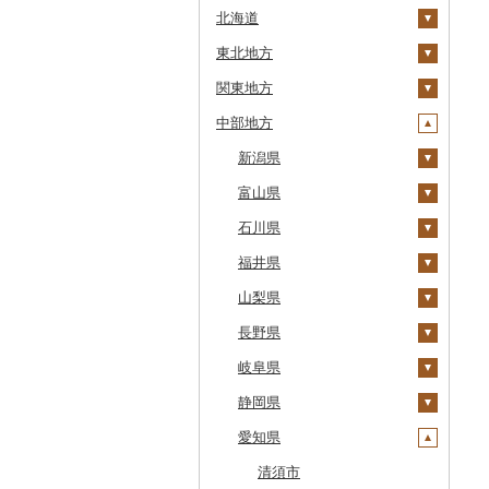
北海道
東北地方
安平町
関東地方
八雲町
青森県
中部地方
鹿部町
岩手県
茨城県
十和田市
江差町
宮城県
栃木県
新潟県
大鰐町
宮古市
土浦市
白老町
秋田県
群馬県
富山県
南部町
軽米町
柴田町
取手市
那須塩原市
十日町市
せたな町
山形県
埼玉県
石川県
五戸町
岩手町
色麻町
大潟村
つくば市
市貝町
榛東村
弥彦村
射水市
旭川市
福島県
千葉県
福井県
藤崎町
矢巾町
丸森町
横手市
村山市
稲敷市
塩谷町
下仁田町
春日部市
阿賀町
氷見市
羽咋市
森町
東京都
山梨県
六ヶ所村
釜石市
大衡村
能代市
尾花沢市
天栄村
潮来市
上三川町
玉村町
蕨市
勝浦市
出雲崎町
朝日町
七尾市
美浜町
稚内市
神奈川県
長野県
東北町
野田村
加美町
小坂町
上山市
広野町
五霞町
佐野市
安中市
戸田市
袖ケ浦市
八王子市
魚沼市
高岡市
白山市
小浜市
富士吉田市
標津町
岐阜県
三戸町
普代村
利府町
仙北市
河北町
鏡石町
北茨城市
真岡市
川場村
毛呂山町
我孫子市
日野市
南足柄市
佐渡市
魚津市
穴水町
越前町
甲斐市
高森町
清里町
静岡県
東通村
一戸町
白石市
井川町
酒田市
須賀川市
境町
高根沢町
昭和村
久喜市
長柄町
昭島市
松田町
燕市
砺波市
輪島市
若狭町
山梨市
御代田町
養老町
北斗市
愛知県
黒石市
陸前高田市
登米市
潟上市
新庄市
小野町
かすみがうら市
大田原市
甘楽町
ふじみ野市
芝山町
武蔵村山市
大井町
南魚沼市
入善町
中能登町
鯖江市
富士川町
飯田市
八百津町
下田市
留萌市
おいらせ町
紫波町
山元町
三種町
長井市
棚倉町
牛久市
栃木市
明和町
川島町
八千代市
葛飾区
中井町
関川村
黒部市
石川県（県庁）
高浜町
大月市
青木村
池田町
静岡市
清須市