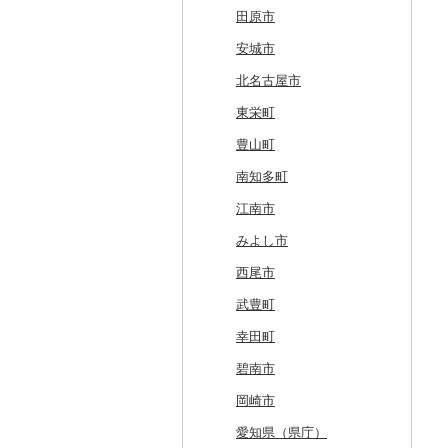
白糠町
鶴田町
滝沢市
名取市
藤里町
小国町
古殿町
常陸太田市
日光市
沼田市
上里町
横芝光町
小金井市
愛川町
新発田市
立山町
野々市市
勝山市
富士河口湖町
南箕輪村
関市
吉田町
田原市
釧路町
階上町
住田町
川崎町
湯沢市
南陽市
昭和村
つくばみらい市
小山市
桐生市
川口市
多古町
墨田区
山北町
加茂市
富山県（県庁）
能登町
福井県（県庁）
韮崎市
長野県（県庁）
瑞穂市
函南町
安城市
名寄市
深浦町
葛巻町
村田町
大館市
中山町
下郷町
下妻市
宇都宮市
吉岡町
飯能市
白子町
東久留米市
真鶴町
小千谷市
小矢部市
能美市
越前市
南アルプス市
上松町
飛騨市
藤枝市
北名古屋市
美唄市
青森市
花巻市
栗原市
由利本荘市
庄内町
西郷村
茨城町
栃木県（県庁）
太田市
長瀞町
栄町
利島村
清川村
田上町
滑川市
津幡町
坂井市
市川三郷町
高山村
岐南町
御殿場市
東栄町
厚岸町
田子町
岩泉町
富谷市
にかほ市
大石田町
二本松市
神栖市
那珂川町
高山村
羽生市
香取市
瑞穂町
開成町
五泉市
富山市
宝達志水町
あわら市
都留市
南木曽町
大野町
浜松市
豊山町
南富良野町
新郷村
田野畑村
岩沼市
羽後町
川西町
猪苗代町
常総市
茂木町
みどり市
小鹿野町
習志野市
大島町
藤沢市
三条市
南砺市
金沢市
福井市
山梨県（県庁）
朝日村
山県市
伊東市
南知多町
上富良野町
横浜町
盛岡市
七ヶ宿町
秋田県（県庁）
鶴岡市
川俣町
東海村
那須烏山市
千代田町
坂戸市
銚子市
府中市
神奈川県（県庁）
見附市
内灘町
大野市
道志村
長野市
羽島市
島田市
江南市
和寒町
野辺地町
遠野市
大崎市
秋田市
山形県（県庁）
郡山市
美浦村
矢板市
みなかみ町
鳩山町
君津市
国分寺市
鎌倉市
糸魚川市
かほく市
敦賀市
忍野村
根羽村
本巣市
沼津市
みよし市
紋別市
佐井村
奥州市
塩竈市
男鹿市
金山町
西会津町
大洗町
さくら市
片品村
埼玉県（県庁）
旭市
東村山市
大和市
胎内市
小松市
おおい町
笛吹市
池田町
川辺町
伊豆市
西尾市
乙部町
六戸町
雫石町
石巻市
美郷町
東根市
玉川村
河内町
足利市
富岡市
神川町
南房総市
中央区
伊勢原市
上越市
志賀町
永平寺町
中央市
須坂市
大垣市
裾野市
武豊町
根室市
五所川原市
岩手県（県庁）
多賀城市
東成瀬村
飯豊町
いわき市
ひたちなか市
那須町
館林市
東秩父村
八街市
あきる野市
小田原市
阿賀野市
加賀市
北杜市
川上村
輪之内町
焼津市
幸田町
三笠市
平川市
一関市
宮城県（県庁）
五城目町
鮭川村
南会津町
龍ケ崎市
鹿沼市
伊勢崎市
横瀬町
東金市
中野区
湯河原町
津南町
鳴沢村
信濃町
神戸町
富士宮市
碧南市
東川町
蓬田村
久慈市
亘理町
北秋田市
大蔵村
田村市
守谷市
下野市
東吾妻町
三芳町
九十九里町
荒川区
秦野市
新潟県（県庁）
西桂町
南牧村
瑞浪市
河津町
岡崎市
厚真町
中泊町
西和賀町
蔵王町
八峰町
山辺町
磐梯町
常陸大宮市
益子町
前橋市
幸手市
いすみ市
北区
綾瀬市
柏崎市
身延町
伊那市
中津川市
袋井市
愛知県（県庁）