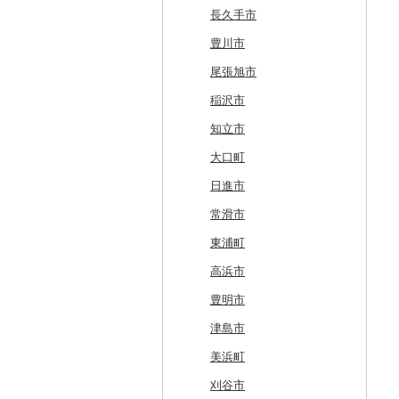
七飯町
会津若松市
阿見町
さいたま市
白井市
文京区
阿智村
恵那市
磐田市
長久手市
北見市
大熊町
那珂市
鴻巣市
成田市
大田区
小川村
白川町
三島市
豊川市
登別市
浅川町
筑西市
嵐山町
富津市
豊島区
宮田村
各務原市
静岡県（県庁）
尾張旭市
訓子府町
相馬市
八千代町
越谷市
浦安市
西東京市
飯綱町
美濃市
牧之原市
稲沢市
室蘭市
中島村
古河市
小川町
松戸市
羽村市
栄村
揖斐川町
菊川市
知立市
士幌町
伊達市
滑川町
柏市
松川町
美濃加茂市
長泉町
大口町
倶知安町
川内村
本庄市
匝瑳市
坂城町
北方町
日進市
天塩町
平田村
熊谷市
市川市
富士見町
可児市
常滑市
京極町
飯舘村
白岡市
市原市
塩尻市
岐阜市
東浦町
新十津川町
矢祭町
ときがわ町
諏訪市
坂祝町
高浜市
江別市
楢葉町
朝霞市
小谷村
豊明市
蘭越町
湯川村
美里町
松川村
津島市
幌加内町
行田市
生坂村
美浜町
古平町
深谷市
南相木村
刈谷市