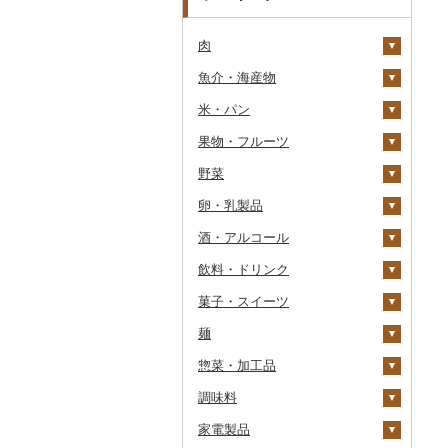
肉
魚介・海産物
牛肉（精肉）
米・パン
牛肉（加工品）
カニ
ステーキ
果物・フルーツ
豚肉（精肉）
エビ
米
すき焼き
ハンバーグ
ズワイガニ
野菜
豚肉（加工品）
いくら
雑穀
ぶどう・マスカット
しゃぶしゃぶ
もつ鍋
ステーキ
タラバガニ
甘エビ
精米
卵・乳製品
鶏肉
うに
餅
いちご
いも
焼肉
ローストビーフ
すき焼き
ハンバーグ
毛ガニ
ボタンエビ
無洗米
巨峰
酒・アルコール
鹿肉
明太子・たらこ
その他穀物加工品
りんご
トマト
卵
牛タン
ビーフジャーキー
しゃぶしゃぶ
もつ鍋
鶏肉（精肉）
かにしゃぶ
伊勢海老
玄米
ナガノパープル
じゃがいも
飲料・ドリンク
馬肉
その他魚卵
パン
もも
玉ねぎ
チーズ
ビール・発泡酒
和牛
その他牛肉（加工品）
焼肉
ハム
ハム・ソーセージ
その他カニ
その他エビ
明太子
金芽米
ピオーネ
さつまいも
フルーツトマト
菓子・スイーツ
羊肉・ラム肉（ジンギス
貝
メロン
ねぎ
ヨーグルト
日本酒
水・ミネラルウォーター
黒毛和牛
アグー豚
ソーセージ・ウインナ
唐揚げ
たらこ
数の子
ゆめぴりか
デラウェア
その他いも
ミニトマト
ビール
カン）
ー
麺
うなぎ
さくらんぼ
とうもろこし
牛乳
焼酎
コーヒー・コーヒー豆
ケーキ
白老牛
その他豚肉（精肉）
中津からあげ
からすみ
帆立（ホタテ）
つや姫
シャインマスカット
その他トマト
発泡酒
純米大吟醸
鴨肉
ベーコン・サラミ
惣菜・加工品
鮮魚
梨
根菜
バター
梅酒
茶
クッキー
ラーメン
仙台牛
水炊き
キャビア
鮑（アワビ）
コシヒカリ
その他ぶどう・マスカ
地ビール・クラフトビ
純米吟醸
芋焼酎
飲料
猪肉
その他豚肉（加工品）
ット
ール
調味料
イカ・タコ
マンゴー
アスパラガス
その他乳製品
泡盛
果汁飲料
焼き菓子
うどん
惣菜
米沢牛
地鶏
その他魚卵
牡蠣（カキ）
鮭・サーモン
はえぬき
和梨
人参
大吟醸
麦焼酎
コーヒー豆
飲料
その他肉・加工品
家電製品
海苔・海藻
みかん・柑橘
豆
ワイン
紅茶
プリン
そば
カレー・シチュー
砂糖
山形牛
赤鶏さつま
あさり
マグロ
イカ
さがびより
洋梨・ラフランス
大根
吟醸
米焼酎
粉
茶葉・ティーバッグ
りんごジュース
餃子