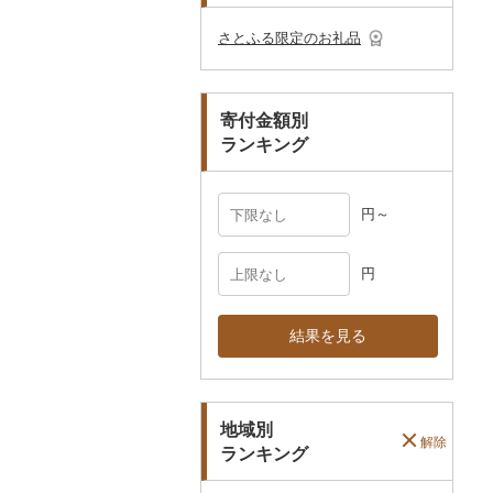
その他のゴルフプレー
ベビー用品
その他キッチン用品
ネクタイ・ベルト
その他陶器・漆器
民芸品
その他体験・チケット
券
その他食器
その他アクセサリー
さとふる限定のお礼品
ペット用品
マフラー・手袋
防災グッズ
その他服飾小物
寄付金額別
その他雑貨
ランキング
円～
円
結果を見る
地域別
解除
ランキング