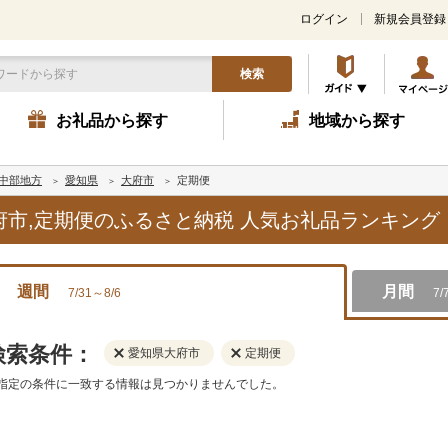
ログイン
新規会員登録
検索
お礼品から探す
地域から探す
中部地方
愛知県
大府市
定期便
大府市,定期便のふるさと納税 人気お礼品ランキング
週間
月間
7/31～8/6
7/
検索条件：
愛知県大府市
定期便
指定の条件に一致する情報は見つかりませんでした。