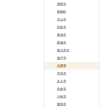
奥尻町
外ヶ浜町
北上市
女川町
鹿角市
戸沢村
三春町
笠間市
芳賀町
藤岡市
日高市
東庄町
多摩市
横須賀市
村上市
早川町
立科町
高山市
熱海市
蒲郡市
網走市
つがる市
平泉町
気仙沼市
大仙市
舟形町
本宮市
行方市
野木町
邑楽町
蓮田市
館山市
稲城市
三浦市
妙高市
南部町
東御市
郡上市
掛川市
東郷町
浦河町
弘前市
洋野町
美里町
八郎潟町
最上町
柳津町
結城市
板倉町
川越市
大網白里市
世田谷区
大磯町
聖籠町
昭和町
中野市
白川村
伊豆の国市
犬山市
広尾町
鰺ヶ沢町
大船渡市
松島町
真室川町
鮫川村
城里町
嬬恋村
宮代町
一宮町
日の出町
箱根町
刈羽村
甲府市
豊丘村
御嵩町
小山町
弥富市
中札内村
むつ市
山田町
大和町
寒河江市
福島市
水戸市
草津町
吉見町
佐倉市
板橋区
横浜市
湯沢町
甲州市
売木村
海津市
森町
東海市
滝川市
田舎館村
大槌町
大郷町
西川町
新地町
鉾田市
高崎市
東松山市
木更津市
渋谷区
茅ヶ崎市
新潟市
丹波山村
小諸市
関ケ原町
川根本町
新城市
比布町
青森県（県庁）
南三陸町
高畠町
葛尾村
桜川市
群馬県（県庁）
入間市
茂原市
千代田区
川崎市
木曽町
七宗町
富士市
春日井市
鶴居村
三沢市
仙台市
山形市
三島町
石岡市
大泉町
志木市
野田市
新宿区
厚木市
箕輪町
笠松町
御前崎市
瀬戸市
釧路市
西目屋村
大河原町
三川町
桑折町
茨城県（県庁）
長野原町
北本市
山武市
江東区
海老名市
駒ヶ根市
東白川村
東伊豆町
大府市
苫前町
角田市
大江町
矢吹町
坂東市
中之条町
桶川市
鴨川市
青梅市
相模原市
王滝村
土岐市
西伊豆町
半田市
当別町
涌谷町
米沢市
国見町
小美玉市
加須市
印西市
国立市
座間市
千曲市
岐阜県（県庁）
清水町
あま市
占冠村
東松島市
檜枝岐村
日立市
三郷市
神崎町
品川区
二宮町
辰野町
下呂市
南伊豆町
岩倉市
上士幌町
喜多方市
大子町
八潮市
船橋市
福生市
茅野市
多治見市
松崎町
小牧市
平取町
南相馬市
鹿嶋市
越生町
千葉市
小平市
喬木村
垂井町
湖西市
愛西市