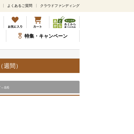
よくあるご質問
クラウドファンディング
メ
イ
ン
コ
ン
特集・キャンペーン
テ
ン
ツ
に
ス
（週間）
キ
ッ
プ
7～8/6