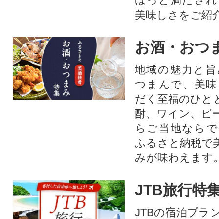
ほっと満たされ
美味しさをご紹
お酒・おつ
地域の魅力と旨
つまんで、美味
だく至福のひと
酎、ワイン、ビ
らご当地ならで
ふるさと納税で
みが味わえます
JTB旅行特
JTBの宿泊プラ