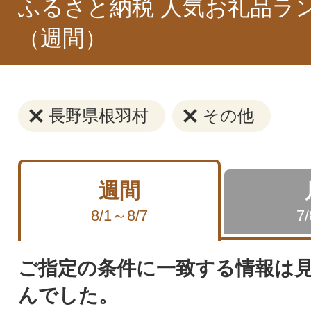
ふるさと納税 人気お礼品ラ
（週間）
長野県根羽村
その他
週間
8/1～8/7
7
ご指定の条件に一致する情報は
んでした。