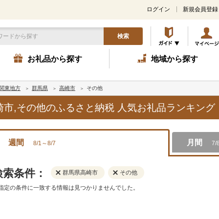
ログイン
新規会員登録
検索
お礼品から探す
地域から探す
関東地方
群馬県
高崎市
その他
高崎市,その他のふるさと納税 人気お礼品ランキング
週間
月間
8/1～8/7
7/
検索条件：
群馬県高崎市
その他
指定の条件に一致する情報は見つかりませんでした。