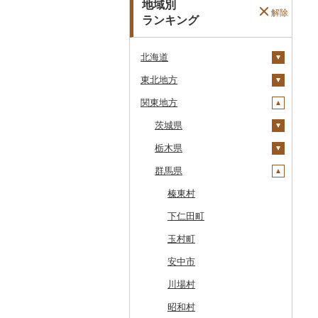
地域別
解除
ランキング
北海道
東北地方
安平町
関東地方
八雲町
青森県
鹿部町
岩手県
茨城県
十和田市
江差町
宮城県
栃木県
大鰐町
宮古市
土浦市
白老町
秋田県
群馬県
南部町
軽米町
柴田町
取手市
那須塩原市
せたな町
山形県
五戸町
岩手町
色麻町
大潟村
つくば市
市貝町
榛東村
旭川市
福島県
藤崎町
矢巾町
丸森町
横手市
村山市
稲敷市
塩谷町
下仁田町
森町
六ヶ所村
釜石市
大衡村
能代市
尾花沢市
天栄村
潮来市
上三川町
玉村町
稚内市
東北町
野田村
加美町
小坂町
上山市
広野町
五霞町
佐野市
安中市
標津町
三戸町
普代村
利府町
仙北市
河北町
鏡石町
北茨城市
真岡市
川場村
清里町
東通村
一戸町
白石市
井川町
酒田市
須賀川市
境町
高根沢町
昭和村