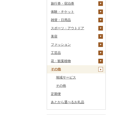
旅行券・宿泊券
干物
すいか
きのこ
ウイスキー
その他飲料・ジュース
ゼリー
パスタ
鍋
塩
季節・空調家電
常陸牛
その他鶏肉
しじみ
イワシ
タコ
海苔
あきたこまち
みかん
自然薯
その他日本酒
黒糖焼酎
白ワイン
ドリップ
静岡茶
みかんジュース（オレ
飲料
シュウマイ
カレー
ンジジュース）
体験・チケット
その他魚介・加工品
キウイ
その他野菜
リキュール・洋酒
チョコレート
ひやむぎ
ピザ
醤油
キッチン家電
旅行券
上州牛
サザエ
カツオ
わかめ
ししゃも
ひとめぼれ
レモン
レンコン
しいたけ
その他焼酎
赤ワイン
足柄茶
茶葉・ティーバッグ
野菜ジュース
コロッケ
シチュー
肉
その他果汁飲料
雑貨・日用品
柿（カキ）
甘酒
カステラ
そうめん
レトルト
味噌
照明器具
宿泊券
PayPay商品券
飛騨牛
はまぐり
金目鯛
ひじき
その他干物
しらす・ちりめん
ミルキークィーン
不知火・デコポン
にんにく・生姜
松茸
山菜
シャンパン・スパーク
知覧茶
炭酸飲料
その他惣菜
魚
JTBふるさと旅行クー
リングワイン
ポン（Eメール発行）
スポーツ・アウトドア
ドライフルーツ
ノンアルコール
アイス・ジェラート
その他麺
スープ
酢
パソコン・周辺機器
食事券
家具・インテリア
近江牛
その他貝
クエ
その他海苔・海藻
かまぼこ・練り製品
ななつぼし
せとか
その他根菜
その他きのこ
かぼちゃ
八女茶
豆乳
その他鍋
その他ワイン
JTBふるさと旅行券
美容
その他果物
その他酒
その他洋菓子
豆腐・納豆
だし
TV・オーディオ・カメラ
温泉・サウナ・スパ利用
寝具
ゴルフ
神戸牛・神戸ビーフ
くじら
その他魚介・加工品
その他米
文旦
干し柿
茄子
その他茶
その他飲料・ジュース
タンス
（紙券）
券
ファッション
煎餅・おかき
漬物
食用油
美容・健康家電
タオル
釣り
スキンケア
但馬牛
サバ
まどんな
干し芋
びわ
レタス
豆腐
机・テーブル
布団
ゴルフボール
その他旅行券
水族館
工芸品
羊羹
缶詰・瓶詰
はちみつ
カー用品
文房具・印鑑
サイクリング
シャンプー・リンス
鞄・バッグ
土佐あかうし
さんま
ポンカン
その他ドライフルーツ
ブルーベリー
その他野菜
納豆
梅干
えごま油
椅子・チェア・ソファ
枕
泉州タオル
ゴルフクラブ
化粧水・乳液・美容液
動物園
花・観葉植物
饅頭
乾物
ドレッシング
時計
食器
アウトドア・キャンプ
石鹸・ボディーソープ
洋服
織物
佐賀牛
鯛
その他柑橘
パイナップル
キムチ
肉
オリーブオイル
その他家具・インテリ
毛布
その他タオル
ボールペン
ゴルフウェア
洗顔
トートバッグ・ショル
釣り
ア
ダーバッグ
その他
大福
燻製（スモーク）
その他調味料
その他家電
キッチン用品
その他スポーツ
入浴剤
和服
陶器・漆器
観葉植物・苗木
長崎和牛
のどぐろ
栗
その他漬物
魚
ごま油
タオルケット
ノート・ファイル
グラス・カップ
その他ゴルフ
その他スキンケア
女性・レディース
本場奄美大島紬
ダイビング
キャリーバッグ・スー
その他和菓子
おせち
日用品
アロマ
靴・履物
その他装飾品・工芸品
花
地域サービス
あか牛
ふぐ
その他果物
果物
その他食用油
みりん
その他寝具
印鑑
タンブラー
包丁
ウェア・ユニフォーム
男性・メンズ
その他織物
信楽焼
ツケース
スキーチケット・リフト
その他加工品
楽器・器材
プロテイン
アクセサリー
盆栽・その他
その他
宮崎牛
ブリ
ジャム
ケチャップ
その他文房具
箸
フライパン
洗剤
その他スポーツ
子供・ベビー
靴・シューズ
唐津焼
数珠
胡蝶蘭
券
その他鞄・バッグ
定期便
本・CD・DVD
その他美容
その他服飾小物
その他牛肉（精肉）
ほっけ
その他缶詰・瓶詰
こしょう
スプーン・フォーク・
鍋
トイレットペーパー
その他洋服
スリッパ・下駄・草履
ペンダント・ネックレ
備前焼
工芸品
造花・プリザーブドフ
ゴルフプレー券
ナイフ
ス
ラワー
あとから選べるお礼品
おもちゃ・ぬいぐるみ
その他鮮魚
その他調味料
まな板
ティッシュ
その他靴・履物
財布
美濃焼
播州そろばん
花火大会チケット
GDOふるさとゴルフ
皿・椀
ピアス・イヤリング
その他花
プレークーポン
ご当地キャラクター
土鍋
その他日用品
ショール・ストール
村上木彫堆朱
美濃和紙
カタログギフト
弁当箱
真珠・パール