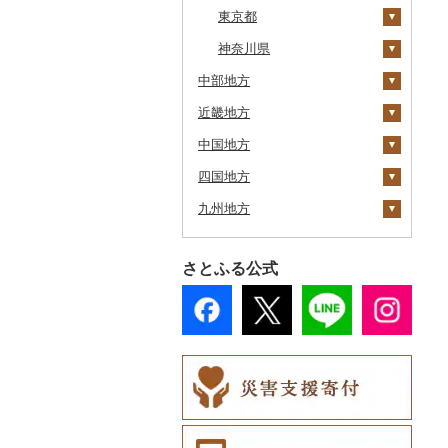
上士幌町
東京都
喜多方市
大子町
蕨市
勝浦市
平取町
神奈川県
南相馬市
鹿嶋市
戸田市
袖ケ浦市
八王子市
中部地方
七飯町
会津若松市
阿見町
毛呂山町
我孫子市
日野市
南足柄市
近畿地方
北見市
新潟県
大熊町
那珂市
久喜市
長柄町
昭島市
松田町
中国地方
登別市
富山県
三重県
浅川町
筑西市
ふじみ野市
芝山町
武蔵村山市
大井町
十日町市
四国地方
訓子府町
石川県
滋賀県
鳥取県
相馬市
八千代町
川島町
八千代市
葛飾区
中井町
弥彦村
射水市
鈴鹿市
九州地方
室蘭市
福井県
京都府
島根県
徳島県
中島村
古河市
上里町
横芝光町
小金井市
愛川町
阿賀町
氷見市
羽咋市
伊賀市
長浜市
鳥取県（県庁）
士幌町
山梨県
大阪府
岡山県
香川県
福岡県
伊達市
川口市
多古町
墨田区
山北町
出雲崎町
朝日町
七尾市
美浜町
木曽岬町
高島市
宮津市
米子市
雲南市
阿波市
さとふる公式
倶知安町
長野県
兵庫県
広島県
愛媛県
佐賀県
川内村
飯能市
白子町
東久留米市
真鶴町
魚沼市
高岡市
白山市
小浜市
富士吉田市
多気町
草津市
伊根町
茨木市
大山町
海士町
津山市
牟岐町
高松市
那珂川市
天塩町
岐阜県
奈良県
山口県
高知県
長崎県
平田村
長瀞町
栄町
利島村
清川村
佐渡市
魚津市
穴水町
越前町
甲斐市
高森町
松阪市
近江八幡市
与謝野町
豊能町
上郡町
琴浦町
津和野町
西粟倉村
安芸太田町
那賀町
直島町
今治市
添田町
嬉野市
京極町
静岡県
和歌山県
熊本県
飯舘村
羽生市
香取市
瑞穂町
開成町
燕市
砺波市
輪島市
若狭町
山梨市
御代田町
養老町
桑名市
竜王町
福知山市
枚方市
神河町
曽爾村
日野町
飯南町
久米南町
世羅町
柳井市
三好市
さぬき市
鬼北町
香美市
大刀洗町
佐賀県（県庁）
松浦市
新十津川町
愛知県
大分県
矢祭町
小鹿野町
習志野市
大島町
藤沢市
南魚沼市
入善町
中能登町
鯖江市
富士川町
飯田市
八百津町
下田市
志摩市
甲賀市
亀岡市
河内長野市
小野市
河合町
湯浅町
鳥取市
安来市
真庭市
大竹市
平生町
鳴門市
多度津町
西予市
馬路村
朝倉市
唐津市
時津町
上天草市
江別市
宮崎県
楢葉町
坂戸市
銚子市
府中市
神奈川県（県庁）
関川村
黒部市
石川県（県庁）
高浜町
大月市
青木村
池田町
静岡市
清須市
明和町
湖南市
城陽市
泉佐野市
太子町
宇陀市
有田市
北栄町
知夫村
新見市
廿日市市
山口県（県庁）
藍住町
三豊市
八幡浜市
芸西村
苅田町
江北町
諫早市
湯前町
九重町
蘭越町
鹿児島県
湯川村
鳩山町
君津市
国分寺市
鎌倉市
新発田市
立山町
野々市市
勝山市
富士河口湖町
南箕輪村
関市
吉田町
田原市
鳥羽市
大津市
久御山町
交野市
西宮市
田原本町
橋本市
境港市
隠岐の島町
美咲町
北広島町
長門市
板野町
観音寺市
久万高原町
須崎市
川崎町
みやき町
東彼杵町
玉名市
由布市
えびの市