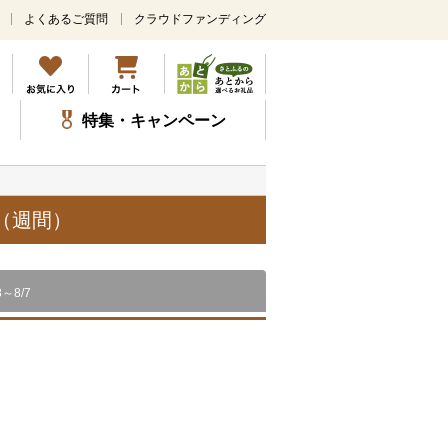
よくあるご質問
クラウドファンディング
メ
イ
ン
コ
ン
特集・キャンペーン
テ
ン
ツ
に
ス
（週間）
キ
ッ
プ
8～8/7