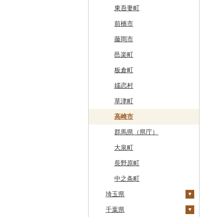
東川町
蓬田村
久慈市
亘理町
北秋田市
大蔵村
田村市
守谷市
下野市
東吾妻町
厚真町
中泊町
西和賀町
蔵王町
八峰町
山辺町
磐梯町
常陸大宮市
益子町
前橋市
奥尻町
外ヶ浜町
北上市
女川町
鹿角市
戸沢村
三春町
笠間市
芳賀町
藤岡市
網走市
つがる市
平泉町
気仙沼市
大仙市
舟形町
本宮市
行方市
野木町
邑楽町
浦河町
弘前市
洋野町
美里町
八郎潟町
最上町
柳津町
結城市
板倉町
広尾町
鰺ヶ沢町
大船渡市
松島町
真室川町
鮫川村
城里町
嬬恋村
中札内村
むつ市
山田町
大和町
寒河江市
福島市
水戸市
草津町
滝川市
田舎館村
大槌町
大郷町
西川町
新地町
鉾田市
高崎市
比布町
青森県（県庁）
南三陸町
高畠町
葛尾村
桜川市
群馬県（県庁）
鶴居村
三沢市
仙台市
山形市
三島町
石岡市
大泉町
釧路市
西目屋村
大河原町
三川町
桑折町
茨城県（県庁）
長野原町
苫前町
角田市
大江町
矢吹町
坂東市
中之条町
当別町
埼玉県
涌谷町
米沢市
国見町
小美玉市
占冠村
千葉県
東松島市
檜枝岐村
日立市
春日部市