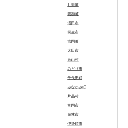
北斗市
黒石市
陸前高田市
登米市
潟上市
新庄市
小野町
かすみがうら市
大田原市
甘楽町
留萌市
おいらせ町
紫波町
山元町
三種町
長井市
棚倉町
牛久市
栃木市
明和町
白糠町
鶴田町
滝沢市
名取市
藤里町
小国町
古殿町
常陸太田市
日光市
沼田市
釧路町
階上町
住田町
川崎町
湯沢市
南陽市
昭和村
つくばみらい市
小山市
桐生市
名寄市
深浦町
葛巻町
村田町
大館市
中山町
下郷町
下妻市
宇都宮市
吉岡町
美唄市
青森市
花巻市
栗原市
由利本荘市
庄内町
西郷村
茨城町
栃木県（県庁）
太田市
厚岸町
田子町
岩泉町
富谷市
にかほ市
大石田町
二本松市
神栖市
那珂川町
高山村
南富良野町
新郷村
田野畑村
岩沼市
羽後町
川西町
猪苗代町
常総市
茂木町
みどり市
上富良野町
横浜町
盛岡市
七ヶ宿町
秋田県（県庁）
鶴岡市
川俣町
東海村
那須烏山市
千代田町
和寒町
野辺地町
遠野市
大崎市
秋田市
山形県（県庁）
郡山市
美浦村
矢板市
みなかみ町
紋別市
佐井村
奥州市
塩竈市
男鹿市
金山町
西会津町
大洗町
さくら市
片品村
乙部町
六戸町
雫石町
石巻市
美郷町
東根市
玉川村
河内町
足利市
富岡市
根室市
五所川原市
岩手県（県庁）
多賀城市
東成瀬村
飯豊町
いわき市
ひたちなか市
那須町
館林市
三笠市
平川市
一関市
宮城県（県庁）
五城目町
鮭川村
南会津町
龍ケ崎市
鹿沼市
伊勢崎市