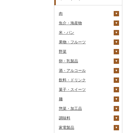
肉
魚介・海産物
牛肉（精肉）
米・パン
牛肉（加工品）
カニ
ステーキ
果物・フルーツ
豚肉（精肉）
エビ
米
すき焼き
ハンバーグ
ズワイガニ
野菜
豚肉（加工品）
いくら
雑穀
ぶどう・マスカット
しゃぶしゃぶ
もつ鍋
ステーキ
タラバガニ
甘エビ
精米
卵・乳製品
鶏肉
うに
餅
いちご
いも
焼肉
ローストビーフ
すき焼き
ハンバーグ
毛ガニ
ボタンエビ
無洗米
巨峰
酒・アルコール
鹿肉
明太子・たらこ
その他穀物加工品
りんご
トマト
卵
牛タン
ビーフジャーキー
しゃぶしゃぶ
もつ鍋
鶏肉（精肉）
かにしゃぶ
伊勢海老
玄米
ナガノパープル
じゃがいも
飲料・ドリンク
馬肉
その他魚卵
パン
もも
玉ねぎ
チーズ
ビール・発泡酒
和牛
その他牛肉（加工品）
焼肉
ハム
ハム・ソーセージ
その他カニ
その他エビ
明太子
金芽米
ピオーネ
さつまいも
フルーツトマト
菓子・スイーツ
羊肉・ラム肉（ジンギス
貝
メロン
ねぎ
ヨーグルト
日本酒
水・ミネラルウォーター
黒毛和牛
アグー豚
ソーセージ・ウインナ
唐揚げ
たらこ
数の子
ゆめぴりか
デラウェア
その他いも
ミニトマト
ビール
カン）
ー
麺
うなぎ
さくらんぼ
とうもろこし
牛乳
焼酎
コーヒー・コーヒー豆
ケーキ
白老牛
その他豚肉（精肉）
中津からあげ
からすみ
帆立（ホタテ）
つや姫
シャインマスカット
その他トマト
発泡酒
純米大吟醸
鴨肉
ベーコン・サラミ
惣菜・加工品
鮮魚
梨
根菜
バター
梅酒
茶
クッキー
ラーメン
仙台牛
水炊き
キャビア
鮑（アワビ）
コシヒカリ
その他ぶどう・マスカ
地ビール・クラフトビ
純米吟醸
芋焼酎
飲料
猪肉
その他豚肉（加工品）
ット
ール
調味料
イカ・タコ
マンゴー
アスパラガス
その他乳製品
泡盛
果汁飲料
焼き菓子
うどん
惣菜
米沢牛
地鶏
その他魚卵
牡蠣（カキ）
鮭・サーモン
はえぬき
和梨
人参
大吟醸
麦焼酎
コーヒー豆
飲料
その他肉・加工品
家電製品
海苔・海藻
みかん・柑橘
豆
ワイン
紅茶
プリン
そば
カレー・シチュー
砂糖
山形牛
赤鶏さつま
あさり
マグロ
イカ
さがびより
洋梨・ラフランス
大根
吟醸
米焼酎
粉
茶葉・ティーバッグ
りんごジュース
餃子