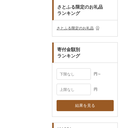
その他のゴルフプレー
ベビー用品
その他キッチン用品
ネクタイ・ベルト
その他陶器・漆器
民芸品
その他体験・チケット
券
さとふる限定のお礼品
その他食器
その他アクセサリー
ランキング
ペット用品
マフラー・手袋
防災グッズ
その他服飾小物
さとふる限定のお礼品
その他雑貨
寄付金額別
ランキング
円～
円
結果を見る