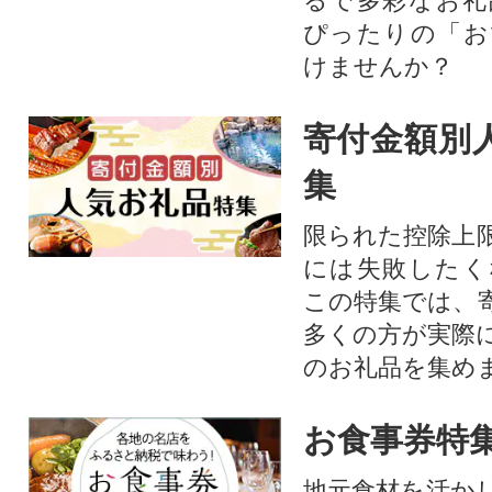
るで多彩なお礼
ぴったりの「お
けませんか？
寄付金額別
集
限られた控除上
には失敗したく
この特集では、
多くの方が実際
のお礼品を集め
お食事券特
地元食材を活か