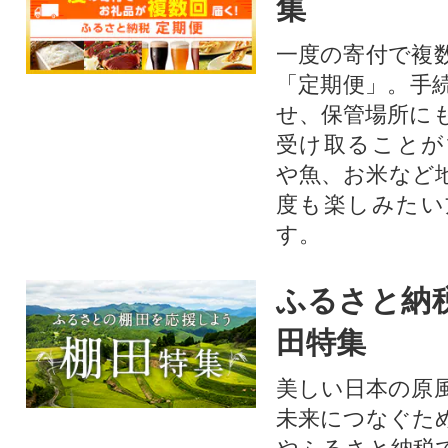
集
一度の寄付で複
「定期便」。手
せ、保管場所に
受け取ることが
や魚、お米など
度も楽しみたい
す。
ふるさと納
田特集
美しい日本の原
未来につなぐた