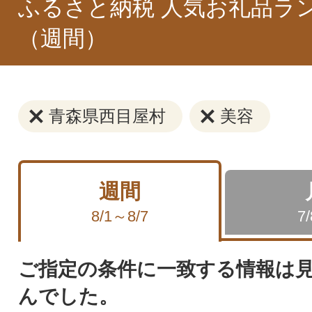
ふるさと納税 人気お礼品ラ
（週間）
青森県西目屋村
美容
週間
8/1～8/7
7
ご指定の条件に一致する情報は
んでした。