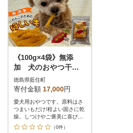
《100g×4袋》無添
加 犬のおやつ干し
芋 ワンコ用 ペッ
徳島県藍住町
トにも安心な食材を
寄付金額
17,000
円
お届けします。
愛犬用おやつです。原料はさ
つまいもだけ!程よい固さに乾
燥。しつけやご褒美に喜びま
す。
（0件）