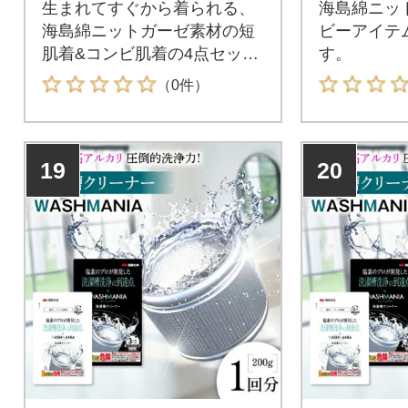
生まれてすぐから着られる、
海島綿ニッ
海島綿ニットガーゼ素材の短
ビーアイテ
肌着&コンビ肌着の4点セット
す。
です。
（0件）
19
20