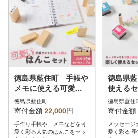
徳島県藍住町 手帳や
徳島県藍
メモに使える可愛い
使える
はんこセット
こ 季節
徳島県藍住町
徳島県藍住
寄付金額
22,000
円
寄付金額
手作り手帳や、メモなどを可
メッセージ
愛く彩る人気のはんこをセッ
愛く彩る 