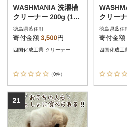
WASHMANIA 洗濯槽
WASHM
クリーナー 200g (1回
クリーナー
分)
分) ×3個
徳島県藍住町
徳島県藍住
寄付金額
3,500
円
寄付金額
四国化成工業 クリーナー
四国化成工
（0件）
21