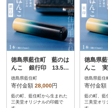
徳島県藍住町 藍のは
徳島県藍
んこ 銀行印 13.5m
んこ 実印
m
徳島県藍住町
徳島県藍住
寄付金額
28,000
円
寄付金額
藍の町、藍住町から生まれた
藍の町、藍
三美堂オリジナルの印鑑で
三美堂オリ
す。
す。