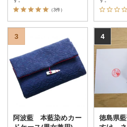
（3件）
3
4
阿波藍 本藍染めカー
徳島県藍