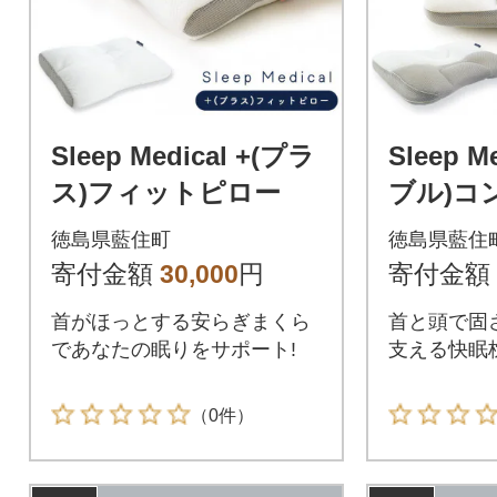
Sleep Medical +(プラ
Sleep M
ス)フィットピロー
ブル)コ
ロー
徳島県藍住町
徳島県藍住
寄付金額
30,000
円
寄付金額
首がほっとする安らぎまくら
首と頭で固
であなたの眠りをサポート!
支える快眠
（0件）