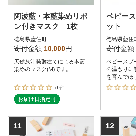
阿波藍・本藍染めリボ
ベビース
ン付きマスク 1枚
ット
徳島県藍住町
徳島県藍住
寄付金額
10,000
円
寄付金額
天然灰汁発酵建てによる本藍
ベビースプ
染めのマスク(M)です。
の温もりに
を育んでほ
（0件）
お届け日指定可
11
12