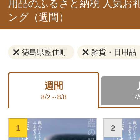
用品のふるさと納税 人気お
ング（週間）
徳島県藍住町
雑貨・日用品
週間
8/2～8/8
7
1
2