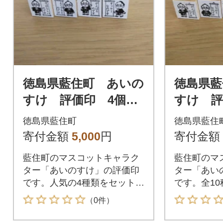
徳島県藍住町 あいの
徳島県藍
すけ 評価印 4個セ
すけ 評
ット
セット
徳島県藍住町
徳島県藍住
寄付金額
5,000
円
寄付金額
藍住町のマスコットキャラク
藍住町のマ
ター「あいのすけ」の評価印
ター「あい
です。人気の4種類をセットに
です。全1
しました。
す。
（0件）