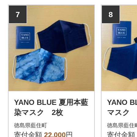
7
8
YANO BLUE 夏用本藍
YANO 
染マスク 2枚
マスク 
徳島県藍住町
徳島県藍住
寄付金額
22,000
円
寄付金額