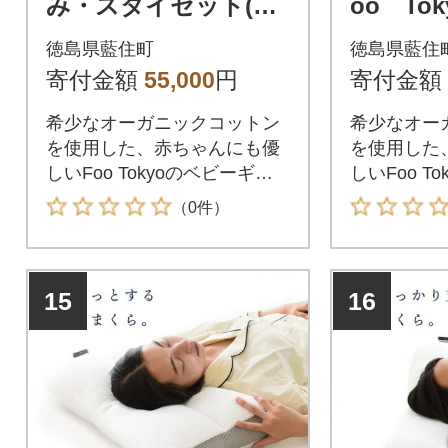
み・スタイセット(ホ
oo To
ワイト・ピンク)
み・スタ
徳島県藍住町
徳島県藍住
ワイト・
寄付金額
55,000
円
寄付金額
希少なオーガニックコットン
希少なオー
を使用した、赤ちゃんにも優
を使用した
しいFoo Tokyoのベビーギフ
しいFoo T
トセットです
トセットで
（0件）
15
16