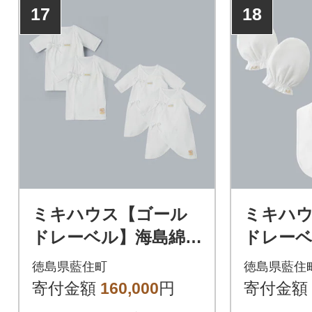
17
18
ミキハウス【ゴール
ミキハ
ドレーベル】海島綿肌
ドレーベ
着4点セット
フード
徳島県藍住町
徳島県藍住
タイ 3
寄付金額
160,000
円
寄付金額