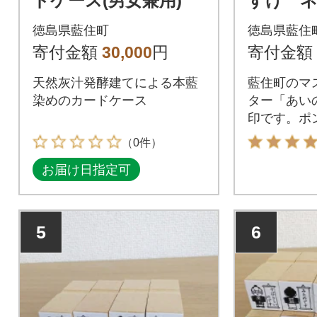
ドケース(男女兼用)
すけ 
徳島県藍住町
徳島県藍住
寄付金額
30,000
円
寄付金額
天然灰汁発酵建てによる本藍
藍住町のマ
染めのカードケース
ター「あい
印です。ポ
式ネーム印
（0件）
お届け日指定可
5
6