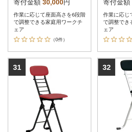
寄付金額
30,000
円
寄付金額
作業に応じて座面高さを6段階
作業に応じ
で調整できる家庭用ワークチ
で調整でき
ェア
ェア
（0件）
31
32