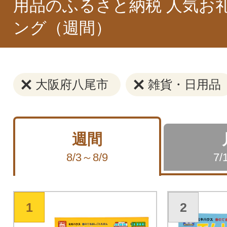
用品のふるさと納税 人気お
ング（週間）
大阪府八尾市
雑貨・日用品
週間
8/3～8/9
7/
1
2