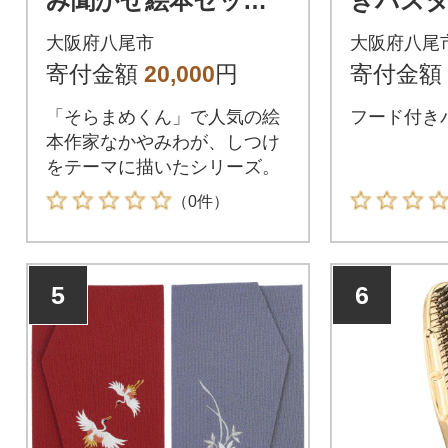
み聞かせ絵本セット
きバスタオ
(C125)
8)
大阪府八尾市
大阪府八尾
寄付金額
20,000
円
寄付金額
「そらまめくん」で人気の絵
フード付き
本作家なかやみわが、しつけ
をテーマに描いたシリーズ。
（0件）
5
6