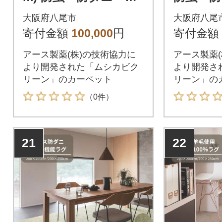
カビ・抗菌のマルチ
ビ・抗
大阪府八尾市
大阪府八尾
機能無地ラグ(H146)
能無地ラグ
寄付金額
100,000
円
寄付金額
アース製薬(株)の技術協力に
アース製薬(
より開発された「ムシカビク
より開発さ
リーン」のカーペット
リーン」の
（0件）
21
22