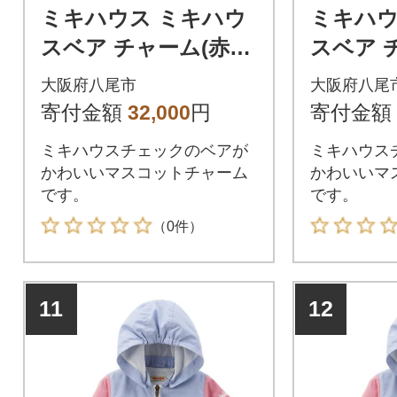
ミキハウス ミキハウ
ミキハウ
スベア チャーム(赤)
スベア 
(N103)
ジュ)(N1
大阪府八尾市
大阪府八尾
寄付金額
32,000
円
寄付金額
ミキハウスチェックのベアが
ミキハウス
かわいいマスコットチャーム
かわいいマ
です。
です。
（0件）
11
12