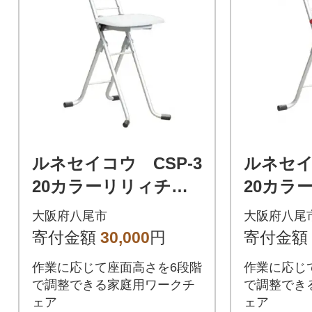
ルネセイコウ CSP-3
ルネセイ
20カラーリリィチェ
20カラ
ア(シルバー/ホワイ
ア(シル
大阪府八尾市
大阪府八尾
ト)(D200)
(D200)
寄付金額
30,000
円
寄付金額
作業に応じて座面高さを6段階
作業に応じ
で調整できる家庭用ワークチ
で調整でき
ェア
ェア