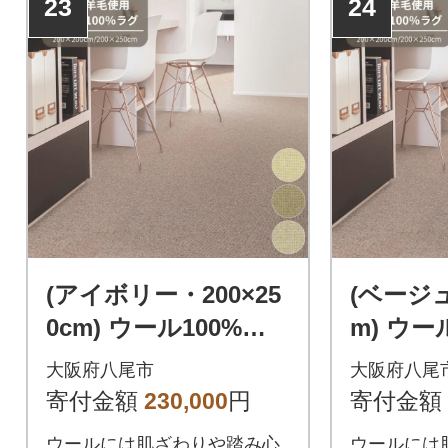
23
24
(アイボリー・200×25
(ベージュ
0cm) ウール100%ラ
m) ウー
グ 有色羊毛使用(T11
有色羊毛使
大阪府八尾市
大阪府八尾
2)
寄付金額
230,000
円
寄付金額
ウールには肌ざわりや踏み心
ウールには