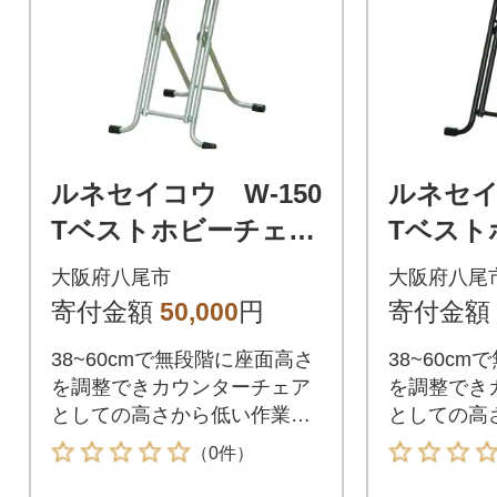
ルネセイコウ W-150
ルネセイ
Tベストホビーチェア
Tベスト
(ナチュラル/シルバ
(ダーク
大阪府八尾市
大阪府八尾
ー)(F153)
ック)(F1
寄付金額
50,000
円
寄付金額
38~60cmで無段階に座面高さ
38~60c
を調整できカウンターチェア
を調整でき
としての高さから低い作業ま
としての高
でこれ1台で多目的に使えま
でこれ1台
（0件）
す。
す。