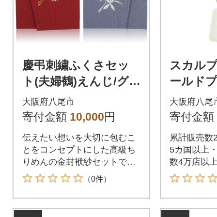
慶弔刺繍ふくさセッ
スカル
ト(夫婦鶴)えんじ/グ
ールドプ
レー(左開き) (A312)
ョート ゴ
大阪府八尾市
大阪府八尾
3
寄付金額
10,000
円
寄付金額
伝えたい想いを大切に包むこ
累計販売数2
とをコンセプトにした高級ち
5カ国以上
りめんの金封袱紗セットで
数4万店以
す。
ートエスの
（0件）
シ