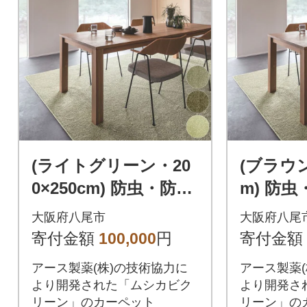
(ライトグリーン・20
(ブラウン
0×250cm) 防虫・防ダ
m) 防
ニ・防カビ・抗菌の
カビ・
大阪府八尾市
大阪府八尾
マルチ機能無地ラグ
機能無地ラ
寄付金額
100,000
円
寄付金額
(H146)
アース製薬(株)の技術協力に
アース製薬(
より開発された「ムシカビク
より開発さ
リーン」のカーペット
リーン」の