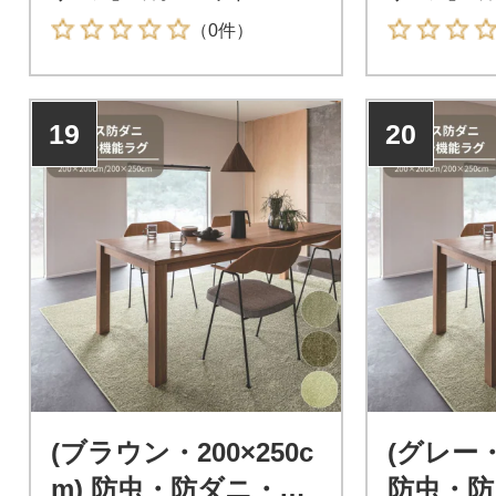
（0件）
19
20
(ブラウン・200×250c
(グレー・2
m) 防虫・防ダニ・防
防虫・防