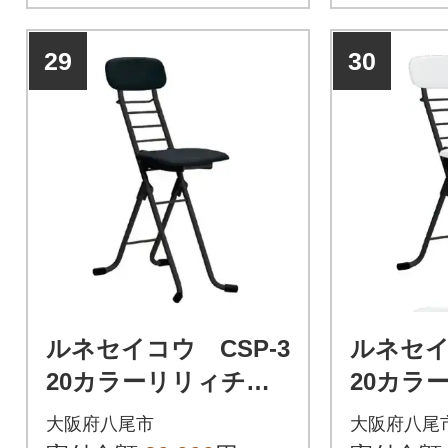
29
30
ルネセイコウ CSP-3
ルネセイ
20カラーリリィチェ
20カラ
ア(ブラック/ブラッ
ア(ブラ
大阪府八尾市
大阪府八尾
ク)(D200)
ト)(D200