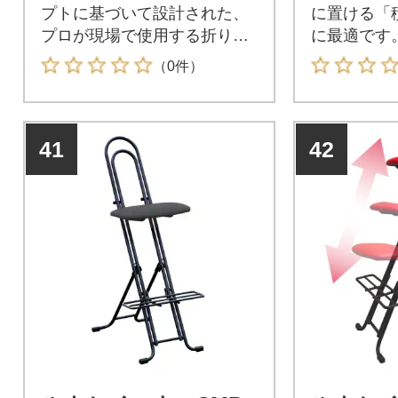
プトに基づいて設計された、
に置ける「
プロが現場で使用する折りた
に最適です
たみ椅子。
（0件）
41
42