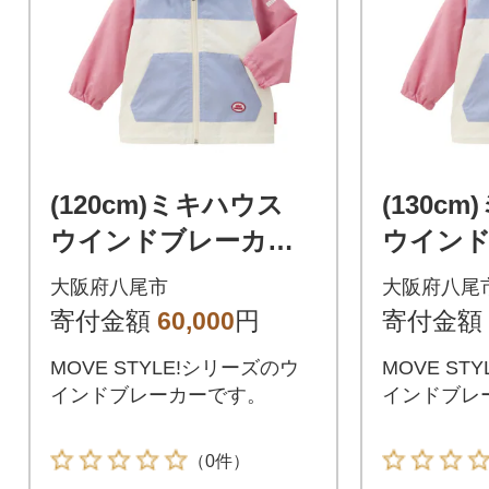
(120cm)ミキハウス
(130c
ウインドブレーカー
ウイン
(サーモンピンク)(P10
(サーモン
大阪府八尾市
大阪府八尾
8)
8)
寄付金額
60,000
円
寄付金額
MOVE STYLE!シリーズのウ
MOVE ST
インドブレーカーです。
インドブレ
（0件）