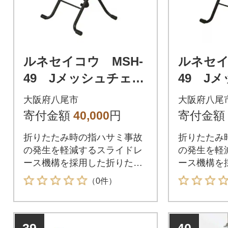
ルネセイコウ MSH-
ルネセイ
49 Jメッシュチェア
49 J
(アイボリー)(E151)
(レッド)(
大阪府八尾市
大阪府八尾
寄付金額
40,000
円
寄付金額
折りたたみ時の指ハサミ事故
折りたたみ
の発生を軽減するスライドレ
の発生を軽
ース機構を採用した折りたた
ース機構を
み椅子。
み椅子。
（0件）