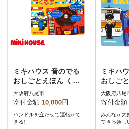
ミキハウス 音のでる
ミキハウ
おしごとえほん くる
おしごと
ま(A337)
しゃ(A33
大阪府八尾市
大阪府八尾
寄付金額
10,000
円
寄付金額
ハンドルを立たせて運転がで
みんなが大
きる!
できる楽し