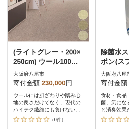
(ライトグレー・200×
除菌水
250cm) ウール100%
ポン(ス
ラグ 有色羊毛使用(T1
タイプ2
大阪府八尾市
大阪府八尾
12)
え用2L×2
寄付金額
230,000
円
寄付金額
ウールには肌ざわりや踏み心
食材・食品
地の良さだけでなく、現代の
菌、気にな
ハイテク繊維にも負けない
と消臭効果
様々な機能があります。
（0件）