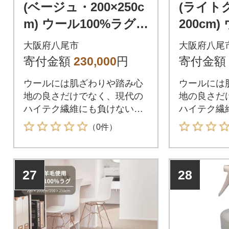
(ベージュ・200×250c
(ライトグ
m) ウール100%ラグ
200cm)
有色羊毛使用(T112)
ラグ 有
大阪府八尾市
大阪府八尾
12)
寄付金額
230,000
円
寄付金額
ウールには肌ざわりや踏み心
ウールには
地の良さだけでなく、現代の
地の良さだ
ハイテク繊維にも負けない
ハイテク繊
様々な機能があります。
様々な機能
（0件）
27
28