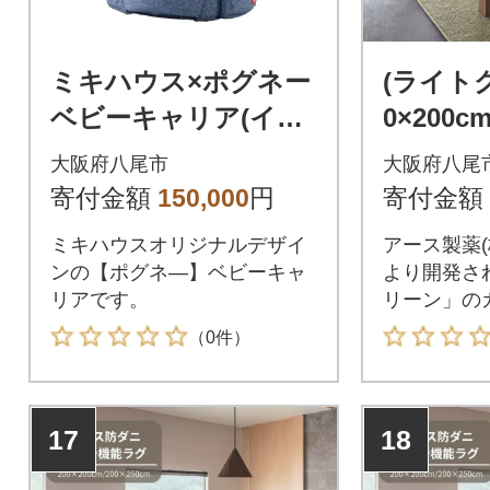
ミキハウス×ポグネー
(ライト
ベビーキャリア(イン
0×200
ディゴブルー)(S106)
ニ・防カ
大阪府八尾市
大阪府八尾
マルチ
寄付金額
150,000
円
寄付金額
(H146)
ミキハウスオリジナルデザイ
アース製薬(
ンの【ポグネ―】ベビーキャ
より開発さ
リアです。
リーン」の
（0件）
17
18