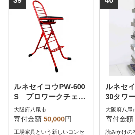
39
40
ルネセイコウPW-600
ルネセイ
S プロワークチェ
30タワ
ア スイング(レッド)
ャトー(G
大阪府八尾市
大阪府八尾
(F150)
寄付金額
50,000
円
寄付金額
工場家具という新しいコンセ
読みかけの