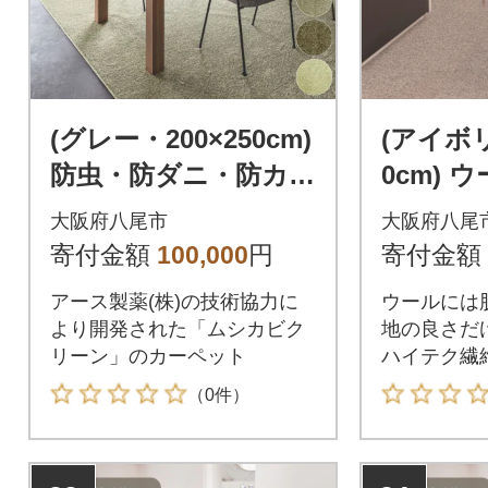
(グレー・200×250cm)
(アイボリ
防虫・防ダニ・防カ
0cm) 
ビ・抗菌のマルチ機
グ 有色羊
大阪府八尾市
大阪府八尾
能無地ラグ(H146)
2)
寄付金額
100,000
円
寄付金額
アース製薬(株)の技術協力に
ウールには
より開発された「ムシカビク
地の良さだ
リーン」のカーペット
ハイテク繊
様々な機能
（0件）