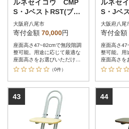
ルネセイコウ CMP
ルネセイ
S・JベストRST(ブラ
S・Jベス
ック)(G176)
ド)(G176
大阪府八尾市
大阪府八尾
寄付金額
70,000
円
寄付金額
座面高さ47~82cmで無段階調
座面高さ47
整可能。用途に応じて最適な
整可能。用
座面高さをお選びいただけま
座面高さを
す。
す。
（0件）
43
44