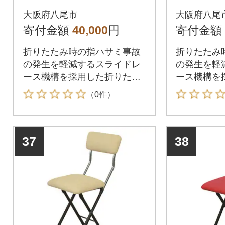
(ブラック)(E151)
(ブラウン)
大阪府八尾市
大阪府八尾
寄付金額
40,000
円
寄付金額
折りたたみ時の指ハサミ事故
折りたたみ
の発生を軽減するスライドレ
の発生を軽
ース機構を採用した折りたた
ース機構を
み椅子。
み椅子。
（0件）
37
38