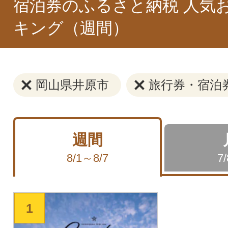
宿泊券のふるさと納税 人気
キング（週間）
岡山県井原市
旅行券・宿泊
週間
8/1～8/7
7
1