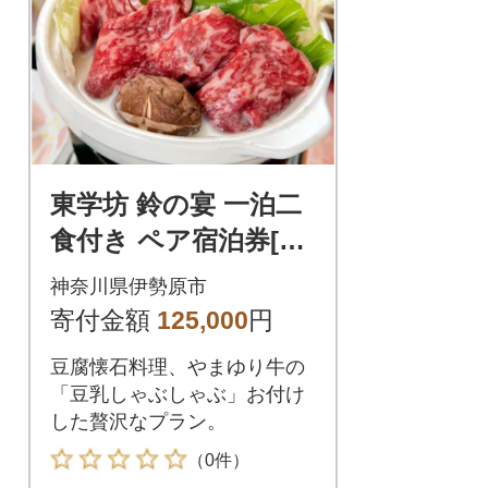
東学坊 鈴の宴 一泊二
食付き ペア宿泊券[02
91]
神奈川県伊勢原市
寄付金額
125,000
円
豆腐懐石料理、やまゆり牛の
「豆乳しゃぶしゃぶ」お付け
した贅沢なプラン。
（0件）