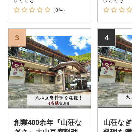
（0件）
3
4
創業400余年『山荘な
山荘なぎ