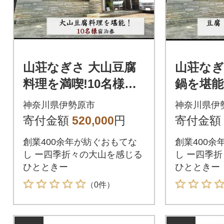
山荘なぎさ 大山豆腐
山荘なぎ
料理を満喫!10名様宿
鍋を堪能
泊券 [0246]
[0247]
神奈川県伊勢原市
神奈川県伊
寄付金額
520,000
円
寄付金額
創業400余年が紡ぐおもてな
創業400余
し ー四季折々の大山を感じる
し ー四季
ひとときー
ひとときー
（0件）