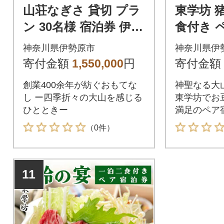
山荘なぎさ 貸切 プラ
東学坊 
ン 30名様 宿泊券 伊勢
食付き 
原・大山[0356]
90]
神奈川県伊勢原市
神奈川県伊
寄付金額
1,550,000
円
寄付金額
創業400余年が紡ぐおもてな
神聖なる大
し ー四季折々の大山を感じる
東学坊でお
ひとときー
満足のペア
（0件）
11