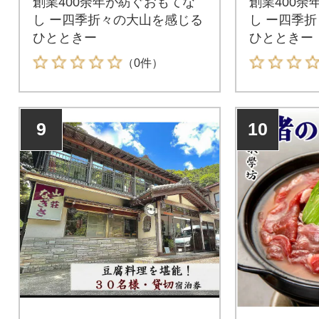
創業400余年が紡ぐおもてな
創業400余
し ー四季折々の大山を感じる
し ー四季
ひとときー
ひとときー
（0件）
9
10