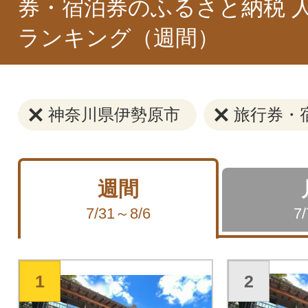
券・宿泊券のふるさと納税 
ランキング（週間）
神奈川県伊勢原市
旅行券・
週間
7/31～8/6
7
1
2