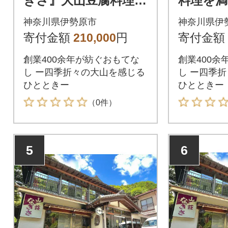
ぎさ』大山豆腐料理を
料理を満
堪能!4名様宿泊券 [024
券 [0245
神奈川県伊勢原市
神奈川県伊
4]
寄付金額
210,000
円
寄付金額
創業400余年が紡ぐおもてな
創業400余
し ー四季折々の大山を感じる
し ー四季
ひとときー
ひとときー
（0件）
5
6