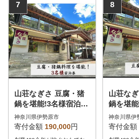
7
8
山荘なぎさ 豆腐・猪
山荘なぎ
鍋を堪能!3名様宿泊券
鍋を堪能
[0248]
[0249]
神奈川県伊勢原市
神奈川県伊
寄付金額
190,000
円
寄付金額