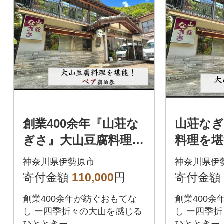
創業400余年『山荘な
山荘なぎ
ぎさ』大山豆腐料理を
料理を堪
堪能!ペア宿泊券 [024
券 伊勢原
神奈川県伊勢原市
神奈川県伊
2]
3]
寄付金額
110,000
円
寄付金額
創業400余年が紡ぐおもてな
創業400余
し ー四季折々の大山を感じる
し ー四季
ひとときー
ひとときー