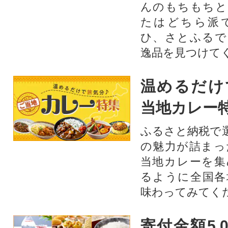
んのもちもちと
たはどちら派
ひ、さとふるで
逸品を見つけて
温めるだけ
当地カレー
ふるさと納税で
の魅力が詰まっ
当地カレーを集
るように全国各
味わってみてく
寄付金額5,