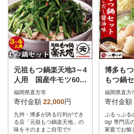
元祖もつ鍋楽天地3～4
博多も
人用 国産牛モツ600
もつ鍋セ
g(醤油味)(直方市)
(あごだ
福岡県直方市
福岡県直方
市)
寄付金額
22,000
円
寄付金額
九州・博多が誇る行列ができ
ぷるっぷる
る店「元祖もつ鍋楽天地」の
0g! 専門
味をそのままご自宅で!!
家庭でお愉