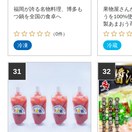
福岡が誇る名物料理、博多も
果物屋さん
つ鍋を全国の食卓へ
うを100%
製あまおう
ソース
（0件）
冷凍
冷蔵
31
32