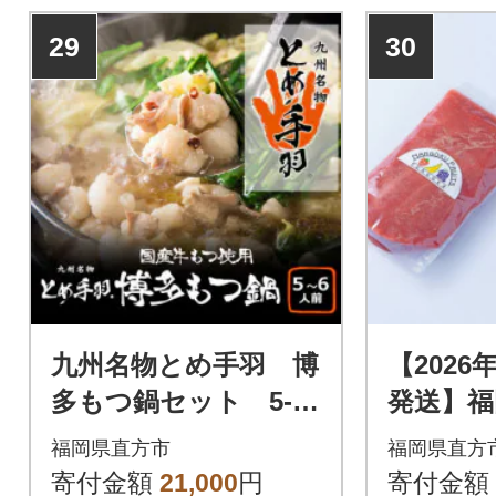
29
30
九州名物とめ手羽 博
【2026
多もつ鍋セット 5-6
発送】福
人前 九州しょうゆ味
おうフル
福岡県直方市
福岡県直方
(直方市)
kg×2袋
寄付金額
21,000
円
寄付金額