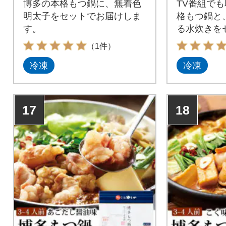
博多の本格もつ鍋に、無着色
TV番組で
明太子をセットでお届けしま
格もつ鍋と
す。
る水炊きを
た。
（1件）
冷凍
冷凍
17
18