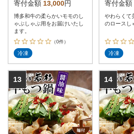
寄付金額
13,000
円
寄付金額
博多和牛の柔らかいモモのし
やわらくて
ゃぶしゃぶ用をお届けいたし
のロースし
ます。
（0件）
冷凍
冷凍
13
14