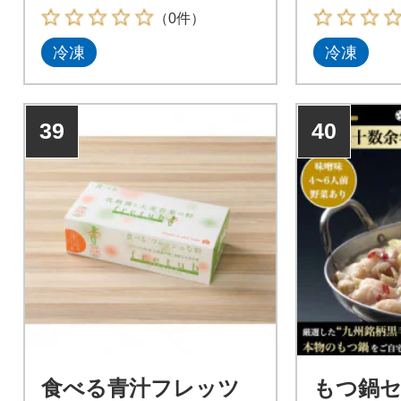
（0件）
冷凍
冷凍
39
40
食べる青汁フレッツ
もつ鍋セ