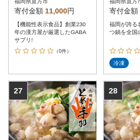
福岡県直方市
福岡県直方
(直方市)
寄付金額
11,000
円
寄付金額
【機能性表示食品】創業230
福岡が誇る
年の漢方屋が厳選したGABA
つ鍋を全国
サプリ!
（0件）
冷凍
27
28