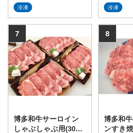
冷凍
冷凍
7
8
博多和牛サーロイン
博多和牛
しゃぶしゃぶ用(300g
ンすき焼き