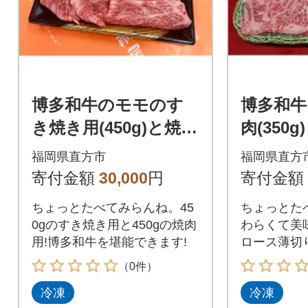
博多和牛のモモのす
博多和牛
き焼き用(450g)と焼肉
肉(350g)
用(450g)詰め合わせ
福岡県直方市
福岡県直方
寄付金額
30,000
円
寄付金額
ちょっとたべてみらんね。45
ちょっとた
0gのすき焼き用と450gの焼肉
わらくて美
用!博多和牛を堪能できます!
ロース薄切
（0件）
冷凍
冷凍