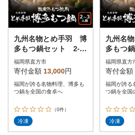
九州名物とめ手羽 博
九州名物
多もつ鍋セット 2-3
多もつ鍋
人前 味噌味(直方市)
人前 味
福岡県直方市
福岡県直方
寄付金額
13,000
円
寄付金額
福岡が誇る名物料理、博多も
福岡が誇る
つ鍋を全国の食卓へ
つ鍋を全国
（0件）
冷凍
冷凍