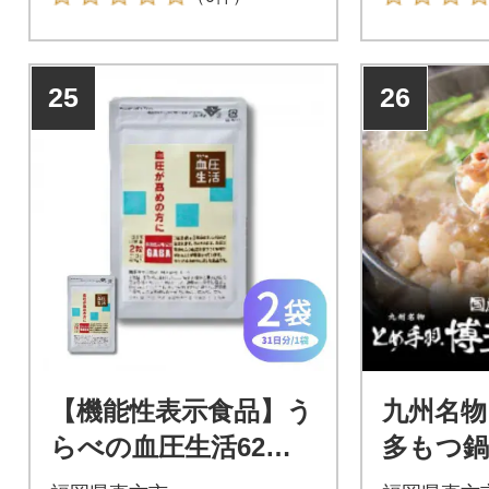
25
26
【機能性表示食品】う
九州名物
らべの血圧生活62
多もつ鍋
粒 2袋セット
人前 九