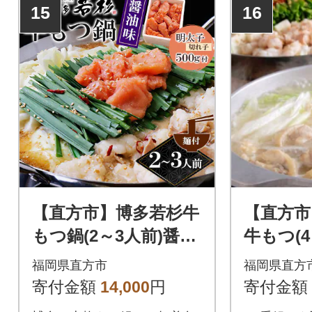
15
16
【直方市】博多若杉牛
【直方市
もつ鍋(2～3人前)醤油
牛もつ(
味(麺付) 無着色明太
油味(麺付
福岡県直方市
福岡県直方
子切れ子500g付
～5人前
寄付金額
14,000
円
寄付金額