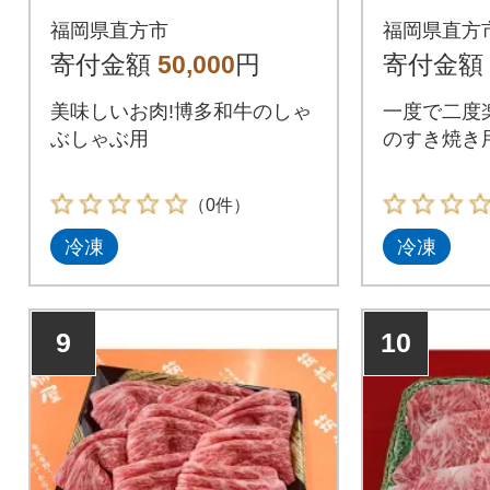
×4P)
焼肉用(6
福岡県直方市
福岡県直方
わせ
寄付金額
50,000
円
寄付金額
美味しいお肉!博多和牛のしゃ
一度で二度
ぶしゃぶ用
のすき焼き
（0件）
冷凍
冷凍
9
10