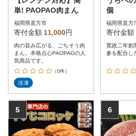
【レンチン対応】簡
うらべの
単! PAOPAO肉まん
個
福岡県直方市
福岡県直方
寄付金額
11,000
円
寄付金額
肉の旨み広がる、ごちそう肉
寛政二年創
まん。本格点心PAOPAOの人
参を配合し
気商品です。
（0件）
冷凍
5
6