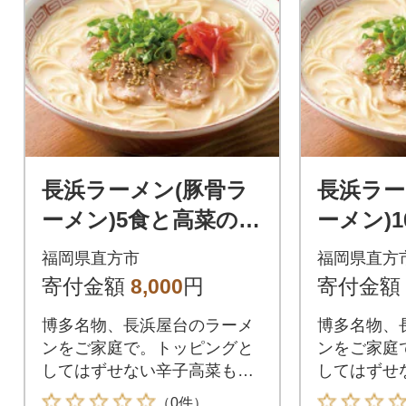
長浜ラーメン(豚骨ラ
長浜ラー
ーメン)5食と高菜の油
ーメン)
炒め
油炒め2
福岡県直方市
福岡県直方
寄付金額
8,000
円
寄付金額
博多名物、長浜屋台のラーメ
博多名物、
ンをご家庭で。トッピングと
ンをご家庭
してはずせない辛子高菜もセ
してはずせな
ットしました。
もセットし
（0件）