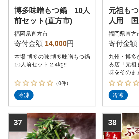
博多味噌もつ鍋 10人
元祖もつ
前セット(直方市)
人用 国
g(醤油味
福岡県直方市
福岡県直方
寄付金額
14,000
円
寄付金額
本場 博多の味!博多味噌もつ鍋
九州・博多
10人前セット 2.4kg!!
る店「元祖
味をそのまま
（0件）
冷凍
冷凍
37
38