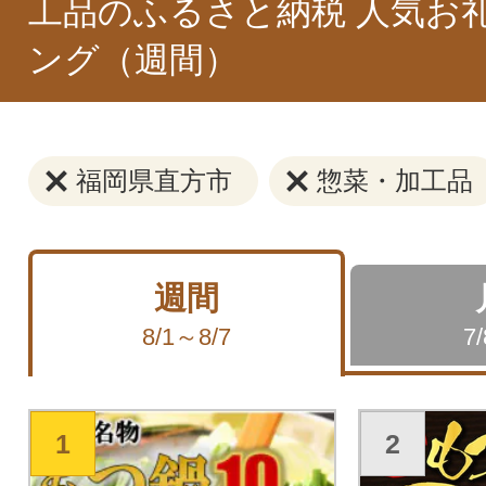
工品のふるさと納税 人気お
ング（週間）
福岡県直方市
惣菜・加工品
週間
8/1～8/7
7
1
2