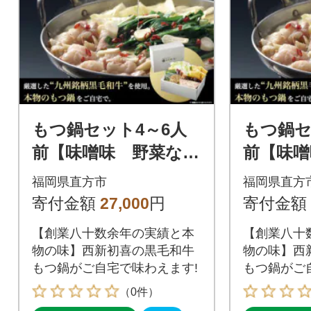
もつ鍋セット4～6人
もつ鍋セ
前【味噌味 野菜な
前【味噌
し】(直方市)
き】(直方
福岡県直方市
福岡県直方
寄付金額
27,000
円
寄付金額
【創業八十数余年の実績と本
【創業八十
物の味】西新初喜の黒毛和牛
物の味】西
もつ鍋がご自宅で味わえます!
もつ鍋がご
（0件）