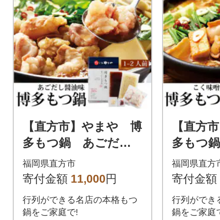
【直方市】やまや 博
【直方市
多もつ鍋 あごだし
多もつ鍋
醤油味(1～2人前)
(1～2人前
福岡県直方市
福岡県直方
寄付金額
11,000
円
寄付金額
行列ができる名店の本格もつ
行列ができ
鍋をご家庭で!
鍋をご家庭で