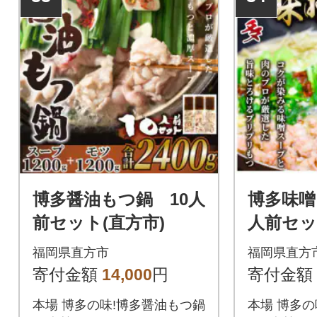
博多醤油もつ鍋 10人
博多味噌
前セット(直方市)
人前セッ
福岡県直方市
福岡県直方
寄付金額
14,000
円
寄付金額
本場 博多の味!博多醤油もつ鍋
本場 博多の