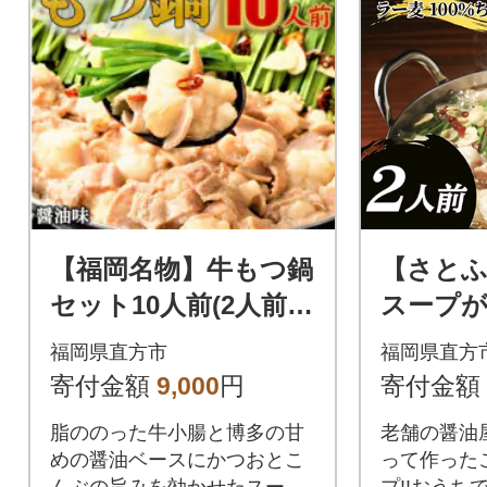
【福岡名物】牛もつ鍋
【さとふ
セット10人前(2人前×
スープが
5セット) 醤油味
もつ鍋セ
福岡県直方市
福岡県直方
もつ200g
寄付金額
9,000
円
寄付金額
脂ののった牛小腸と博多の甘
老舗の醤油
めの醤油ベースにかつおとこ
って作った
んぶの旨みを効かせたスープ
プ!!おうち