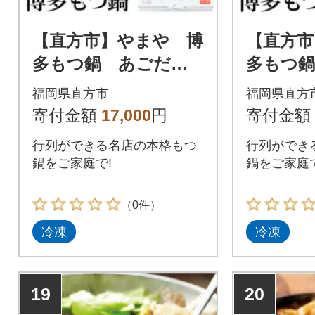
【直方市】やまや 博
【直方市
多もつ鍋 あごだし
多もつ鍋
醤油味(3～4人前)
(3～4人前
福岡県直方市
福岡県直方
寄付金額
17,000
円
寄付金額
行列ができる名店の本格もつ
行列ができ
鍋をご家庭で!
鍋をご家庭で
（0件）
冷凍
冷凍
19
20