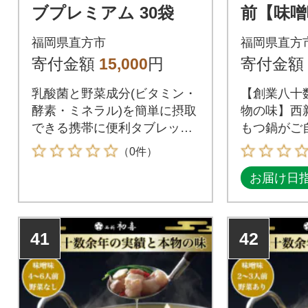
ブプレミアム 30袋
前【味噌
き】(直方
福岡県直方市
福岡県直方
寄付金額
15,000
円
寄付金額
乳酸菌と野菜成分(ビタミン・
【創業八十
酵素・ミネラル)を簡単に摂取
物の味】西
できる携帯に便利タブレット
もつ鍋がご
タイプの食べる青汁
（0件）
お届け日
41
42