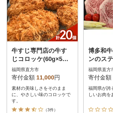
牛すじ専門店の牛す
博多和牛
じコロッケ(60g×5個)
ンのス
×4パック
切り肉
福岡県直方市
福岡県直方
(計2300g
寄付金額
11,000
円
寄付金額
素材の美味しさをそのまま
福岡県が誇
に、やさしい味のコロッケで
しいお肉を
す。
（3件）