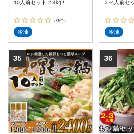
10人前セット 2.4kg!!
3~4人前セ
（0件）
冷凍
冷凍
35
36