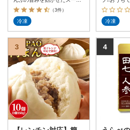
のセット10人前です!
わえます
（3件）
冷凍
冷凍
3
4