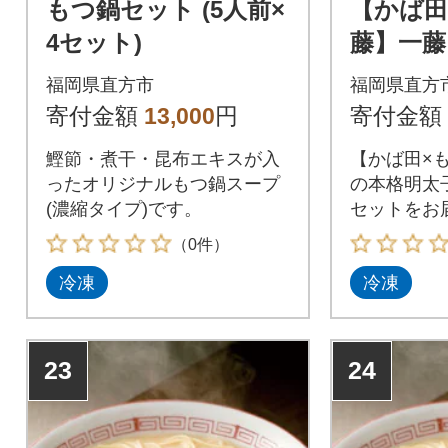
もつ鍋セット (5人前×
【かば田
4セット)
藤】一藤
(2～3
福岡県直方市
福岡県直方
昆布漬辛
寄付金額
13,000
円
寄付金額
鰹節・煮干・昆布エキスが入
【かば田×
ったオリジナルもつ鍋スープ
の本格明太
(濃縮タイプ)です。
セットをお
（0件）
冷凍
冷凍
23
24