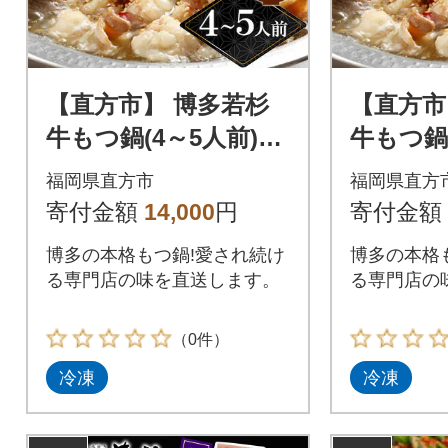
【直方市】 博多若杉
【直方市
牛もつ鍋(4～5人前)醤
牛もつ鍋(
油味(麺付)
醤油味(麺
福岡県直方市
福岡県直方
寄付金額
14,000
円
寄付金額
博多の本格もつ鍋!愛され続け
博多の本格
る専門店の味を直送します。
る専門店の
（0件）
冷凍
冷凍