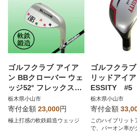
ゴルフクラブ アイア
ゴルフクラブ
ン BBクローバー ウェ
リッドアイア
ッジ52° フレックスS
ESSITY #
特別仕様
クスLD 【
栃木県小山市
栃木県小山市
寄付金額
23,000
円
寄付金額
33,0
極上打感の軟鉄鍛造ウェッジ
このハイブリット
で、パーオン率が
ップ!