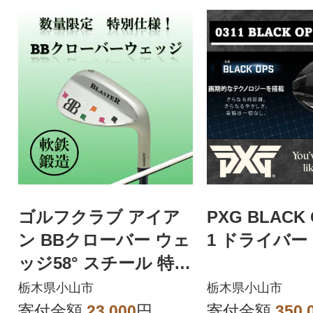
ゴルフクラブ アイア
PXG BLACK 
ン BBクローバー ウェ
1 ドライバー 
ッジ58° スチール 特別
仕様
栃木県小山市
栃木県小山市
寄付金額
23,000
円
寄付金額
350,