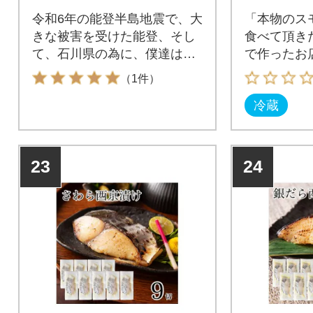
ンド
令和6年の能登半島地震で、大
「本物のス
きな被害を受けた能登、そし
食べて頂き
て、石川県の為に、僕達は、
で作ったお
能登の名産である自然の中で
ズが返礼品
（1件）
育った能登のミルクと海の恵
冷蔵
みである塩を使用し、『ミル
クとしお』というお土産をつ
くりました。
23
24