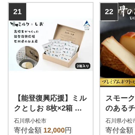
くりました
21
22
【能登復興応援】ミル
スモーク
クとしお 8枚×2箱 高
のあるチ
校生がつくった石川
Smoke
石川県小松市
石川県小松
応援ギフト ミルクサ
フトセッ
寄付金額
12,000
円
寄付金額