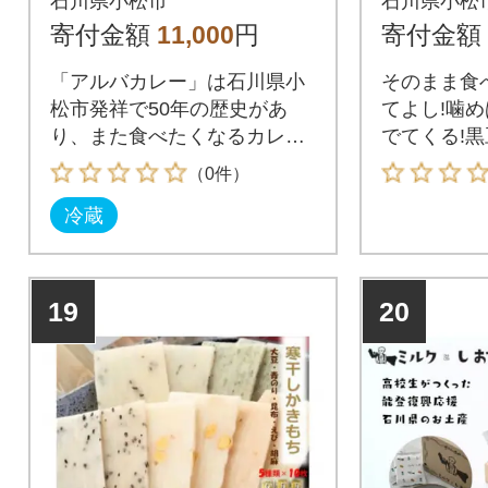
石川県小松市
石川県小松
寄付金額
11,000
円
寄付金額
「アルバカレー」は石川県小
そのまま食
松市発祥で50年の歴史があ
てよし!噛
り、また食べたくなるカレー
でてくる!黒
として長年愛され続けていま
（0件）
す。
冷蔵
19
20