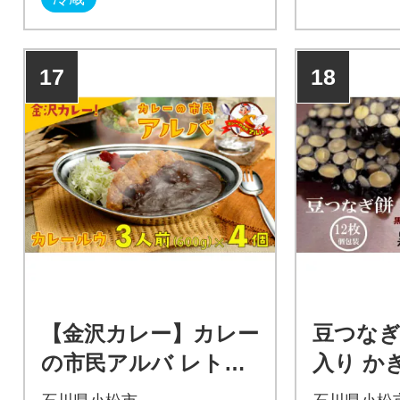
にトッピン
しく召し上
17
18
【金沢カレー】カレー
豆つなぎ餅
の市民アルバ レトル
入り か
トカレー 600g×4袋