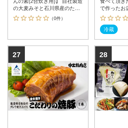
んの素(2合炊き用)】 自社製造
食べて頂き
の大麦みそと石川県産のたけ
で作ったお
のこをたっぷり使って、香り
ズが返礼品
（0件）
豊かに仕上げた「たけのこご
冷蔵
はんの素」です。
27
28