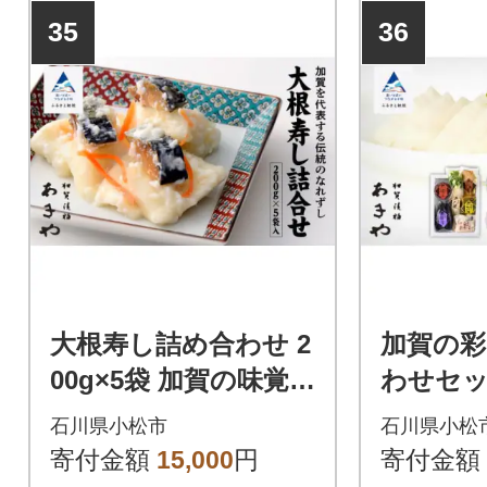
35
36
大根寿し詰め合わせ 2
加賀の彩
00g×5袋 加賀の味覚
わせセッ
なれずし 漬物
覚 つけ
石川県小松市
石川県小松
寄付金額
15,000
円
寄付金額