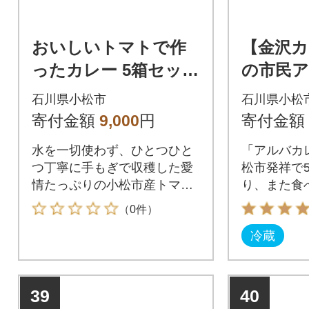
おいしいトマトで作
【金沢カ
ったカレー 5箱セット
の市民ア
レトルトカレー トマ
トカレー 
石川県小松市
石川県小松
トカレー
寄付金額
9,000
円
寄付金額
水を一切使わず、ひとつひと
「アルバカ
つ丁寧に手もぎで収穫した愛
松市発祥で
情たっぷりの小松市産トマト
り、また食
の水分を100%使用しました。
として長年
（0件）
す。
冷蔵
39
40