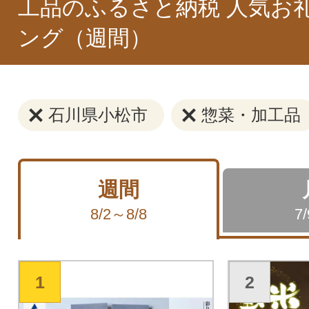
工品のふるさと納税 人気お
ング（週間）
石川県小松市
惣菜・加工品
週間
8/2～8/8
7
1
2