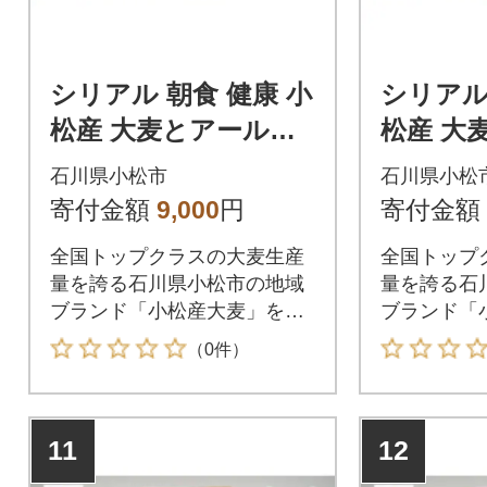
シリアル 朝食 健康 小
シリアル
松産 大麦とアールグ
松産 大
レイグラノーラ 5袋お
ラノーラ
石川県小松市
石川県小松
まとめ
寄付金額
9,000
円
寄付金額
全国トップクラスの大麦生産
全国トップ
量を誇る石川県小松市の地域
量を誇る石
ブランド「小松産大麦」を使
ブランド「
用。
用。
（0件）
11
12