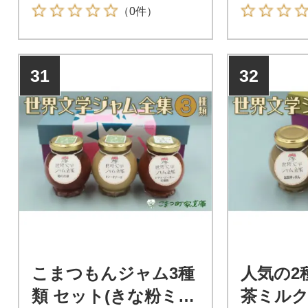
みがあり、香り豊かなタケノ
お届けしま
（0件）
コで知られております。
31
32
こまつもんジャム3種
人気の2
類 セット(きな粉ミル
茶ミル