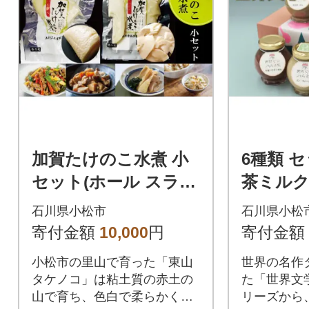
加賀たけのこ水煮 小
6種類 
セット(ホール スライ
茶ミルク
ス) 筍水煮 真空包装
ミルク×
石川県小松市
石川県小松
ー×黒無花
寄付金額
10,000
円
寄付金額
g×6
小松市の里山で育った「東山
世界の名作
タケノコ」は粘土質の赤土の
た「世界文
山で育ち、色白で柔らかく甘
リーズから