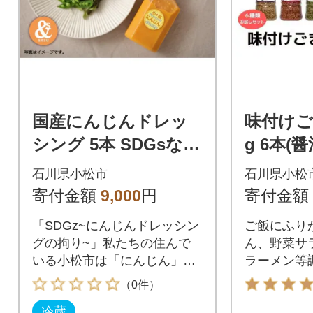
国産にんじんドレッ
味付けご
シング 5本 SDGsな調
g 6本(
味料 人参ドレッシン
キムチ 
石川県小松市
石川県小松
グ
ック) 
寄付金額
9,000
円
寄付金額
味料
「SDGz~にんじんドレッシン
ご飯にふり
グの拘り~」私たちの住んで
ん、野菜サ
いる小松市は「にんじん」の
ラーメン等
特産地です。
してお使い
（0件）
炒めもの、
冷蔵
おひたしな