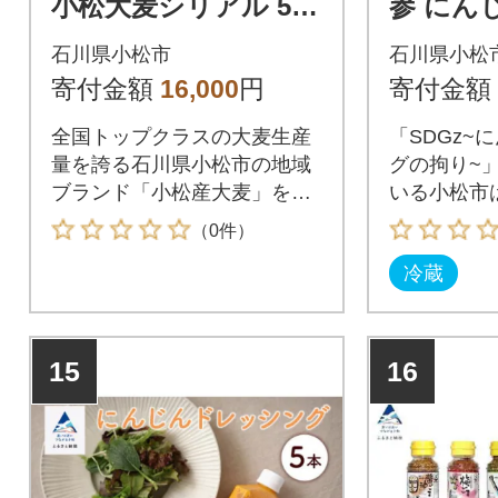
小松大麦シリアル 5袋
参 にん
おまとめ×2セット(10
ング 3
石川県小松市
石川県小松
袋)
リーン 
寄付金額
16,000
円
寄付金額
全国トップクラスの大麦生産
「SDGz~
量を誇る石川県小松市の地域
グの拘り~
ブランド「小松産大麦」を使
いる小松市
用。
特産地です
（0件）
冷蔵
15
16