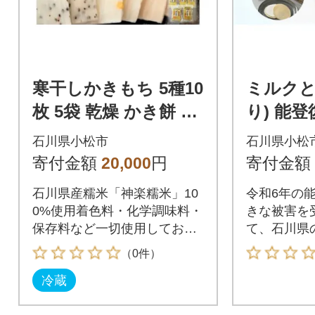
寒干しかきもち 5種10
ミルクと
枚 5袋 乾燥 かき餅 石
り) 能
川県産神楽糯米
生がつく
石川県小松市
石川県小松
を代表す
寄付金額
20,000
円
寄付金額
OI株式
石川県産糯米「神楽糯米」10
令和6年の
0%使用着色料・化学調味料・
きな被害を
保存料など一切使用しており
て、石川県
ませんお餅を寒仕込み製法で
能登の名産
（0件）
ゆっくりと干し上げた加賀伝
育った能登
冷蔵
統の味です。
みである塩
クとしお』