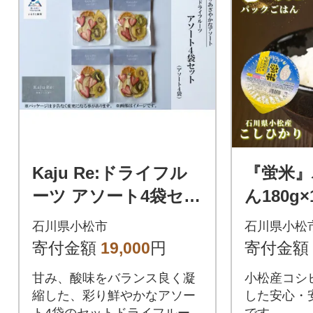
Kaju Re:ドライフル
『蛍米
ーツ アソート4袋セッ
ん180g
ト フルーツ 旬な果物
しひか
石川県小松市
石川県小松
パック
寄付金額
19,000
円
寄付金額
カリ12
甘み、酸味をバランス良く凝
小松産コシヒ
縮した、彩り鮮やかなアソー
した安心・
ト4袋のセットドライフルーツ
です。