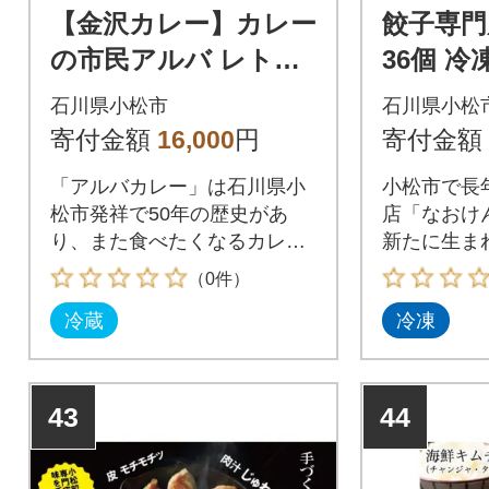
【金沢カレー】カレー
餃子専門
の市民アルバ レトル
36個 
トカレー 1kg×4袋
石川県小松市
石川県小松
寄付金額
16,000
円
寄付金額
「アルバカレー」は石川県小
小松市で長
松市発祥で50年の歴史があ
店「なおけん
り、また食べたくなるカレー
新たに生ま
として長年愛され続けていま
店「手づく
（0件）
す。
子が返礼品
冷蔵
冷凍
43
44