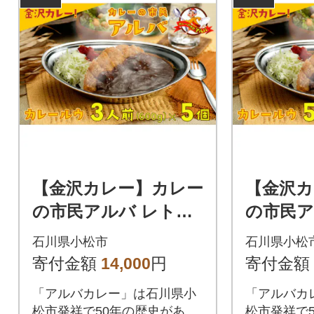
【金沢カレー】カレー
【金沢カ
の市民アルバ レトル
の市民ア
トカレー 600g×5袋
トカレー 
石川県小松市
石川県小松
寄付金額
14,000
円
寄付金額
「アルバカレー」は石川県小
「アルバカ
松市発祥で50年の歴史があ
松市発祥で