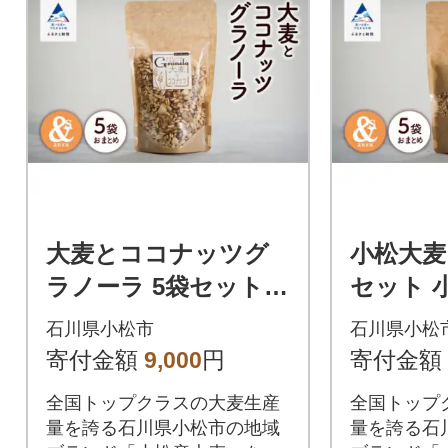
大麦とココナッツグ
小松大麦
ラノーラ 5袋セット
セット 
小松市産大麦 国産シ
国産シ
石川県小松市
石川県小松
リアル
寄付金額
9,000
円
寄付金額
全国トップクラスの大麦生産
全国トップ
量を誇る石川県小松市の地域
量を誇る石