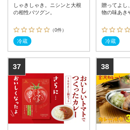
しゃきしゃき。ニシンと大根
贈ってよし
の相性バツグン。
物の味あき
（0件）
冷蔵
冷蔵
37
38