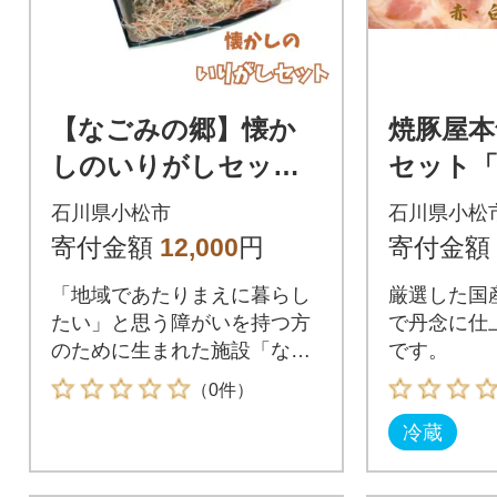
【なごみの郷】懐か
焼豚屋本
しのいりがしセット
セット「
石川県 小松市
00g 国
石川県小松市
石川県小松
豚 チャ
寄付金額
12,000
円
寄付金額
「地域であたりまえに暮らし
厳選した国
たい」と思う障がいを持つ方
で丹念に仕
のために生まれた施設「なご
です。
みの郷」で作られた懐かしい
（0件）
「いりがし」セットです。
冷蔵