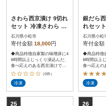
さわら西京漬け 9切れ
銀だら西
セット 冷凍さわら 小
れセット
分け 西京焼
銀だら 
石川県小松市
石川県小松
寄付金額
18,000
円
寄付金額
◆商品特徴自家製の味噌床に4
◆商品特徴
8時間以上じっくり漬込んだ、
8時間以上
食べ応えのある西京漬けで
食べ応えの
す。
す。
（0件）
冷凍
冷凍
25
26