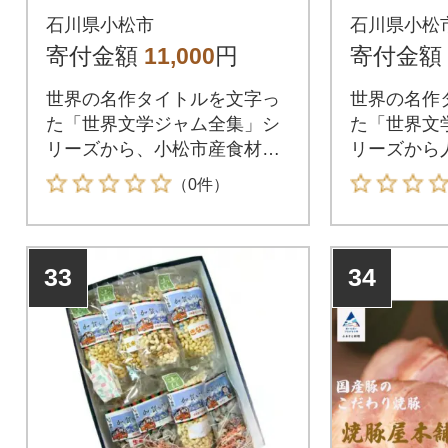
ク、苺、トマト)100g
ベリー)10
石川県小松市
石川県小松
×3
寄付金額
11,000
円
寄付金額
世界の名作タイトルを文字っ
世界の名作
た「世界文学ジャム全集」シ
た「世界文
リーズから、小松市産食材を
リーズから
使用している「こまつもん」
けいたしま
（0件）
商品 3種類お届けいたしま
す。
33
34