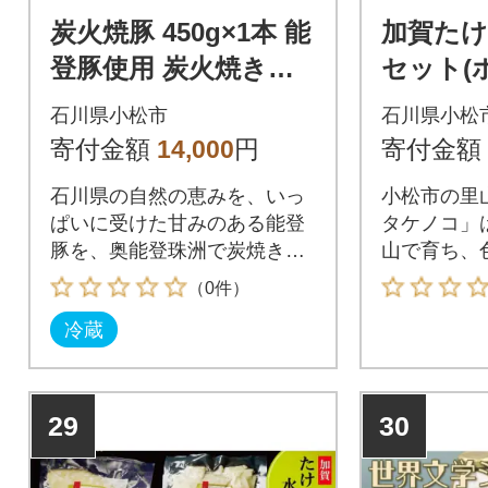
炭火焼豚 450g×1本 能
加賀たけ
登豚使用 炭火焼き豚
セット(
こだわりぶたチャー
ス) 筍水
石川県小松市
石川県小松
シュー 中出精肉店
寄付金額
14,000
円
寄付金額
石川県の自然の恵みを、いっ
小松市の里
ぱいに受けた甘みのある能登
タケノコ」
豚を、奥能登珠洲で炭焼き職
山で育ち、
人が作る香りの良い能登炭で
みがあり、
（0件）
じっくり焼き上げています。
コで知られ
冷蔵
29
30