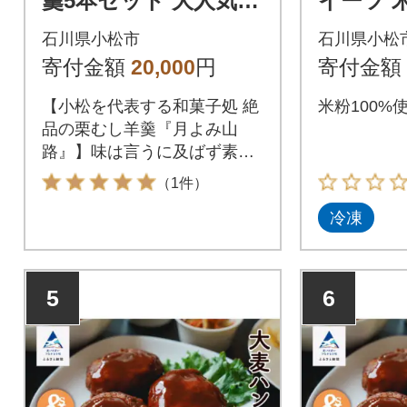
羹5本セット 大人気よ
イーツ 
うかん 羊かんセット
4個入り
石川県小松市
石川県小松
寄付金額
20,000
円
寄付金額
【小松を代表する和菓子処 絶
米粉100%
品の栗むし羊羹『月よみ山
路』】味は言うに及ばず素
材、かたち、色、香りが絶妙
（1件）
に溶け合った「伝統の味」。
冷凍
5
6