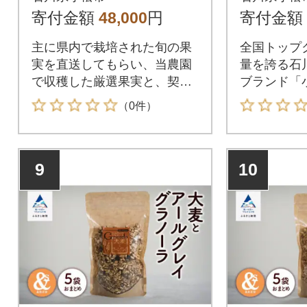
ル
寄付金額
48,000
円
寄付金額
主に県内で栽培された旬の果
全国トップ
実を直送してもらい、当農園
量を誇る石
で収穫した厳選果実と、契約
ブランド「
農家さんのこだわり果実100%
用。
（0件）
を、《有機JAS認定を受けた
オーガニック砂糖》と《国産
レモン果汁》のみを加え、じ
9
10
っくり煮込みひとつひとつ丁
寧につくりあげました。