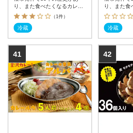
り、また食べたくなるカレー
り、また食
として長年愛され続けていま
として長年
（1件）
す。
す。
冷蔵
冷蔵
41
42