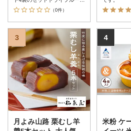
は全て当店内で保存料、漂白
（0件）
剤、油、砂糖など不使用で加
工しておりますので、素材そ
のものの香りと風味をお楽し
3
4
みいただけます。
月よみ山路 栗むし羊
米粉 ケ