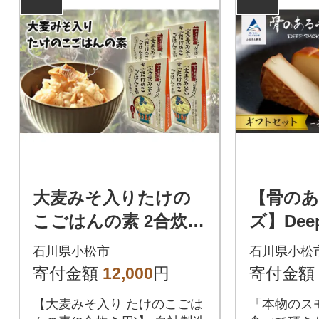
大麦みそ入りたけの
【骨のあ
こごはんの素 2合炊き
ズ】Deep
4箱 炊き込みご飯の素
フトセッ
石川県小松市
石川県小松
筍
モークチ
寄付金額
12,000
円
寄付金額
木で燻製
【大麦みそ入り たけのこごは
「本物のス