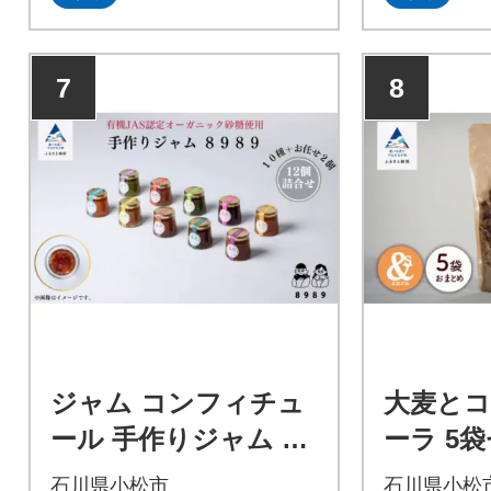
食物繊維が摂取できる優れも
食物繊維が
ので、ご年配の方から小さな
ので、ご年
お子様まで大変喜ばれていま
お子様まで
7
8
す。
す。
ジャム コンフィチュ
大麦と
ール 手作りジャム 89
ーラ 5
89《12個詰合せ》
市産大麦
石川県小松市
石川県小松