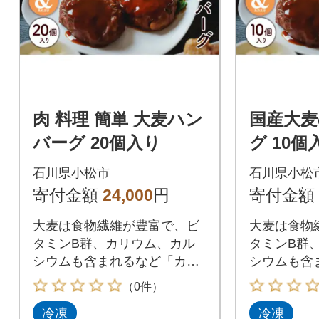
肉 料理 簡単 大麦ハン
国産大麦
バーグ 20個入り
グ 10
バーグ 
石川県小松市
石川県小松
松市産大
寄付金額
24,000
円
寄付金額
大麦は食物繊維が豊富で、ビ
大麦は食物
タミンB群、カリウム、カル
タミンB群
シウムも含まれるなど「カラ
シウムも含
ダに優しい」栄養がたっぷり!
ダに優しい
（0件）
蒸した大麦を肉と一緒に混ぜ
蒸した大麦
冷凍
冷凍
込んだハンバーグ!!食べながら
込んだハンバ