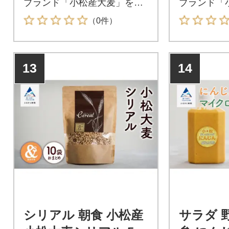
ブランド「小松産大麦」を使
ブランド「
用。
用。
（0件）
13
14
シリアル 朝食 小松産
サラダ 