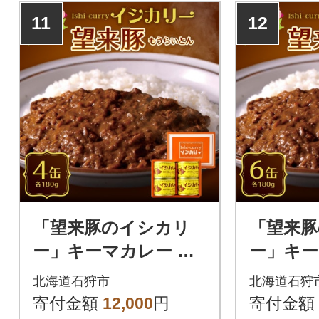
11
12
「望来豚のイシカリ
「望来
ー」キーマカレー 缶
ー」キー
詰 4缶セット ブラ
詰 6缶
北海道石狩市
北海道石狩
ンド豚「おいしい も
ンド豚「
寄付金額
12,000
円
寄付金額