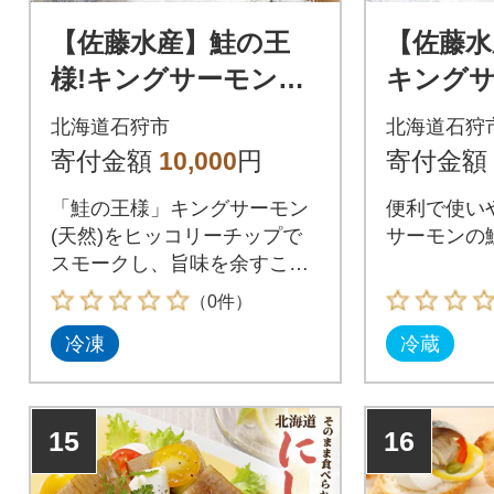
【佐藤水産】鮭の王
【佐藤水
様!キングサーモンソ
キング
フトスモーク 100セ
フレーク 
北海道石狩市
北海道石狩
ット限定
寄付金額
10,000
円
寄付金額
「鮭の王様」キングサーモン
便利で使い
(天然)をヒッコリーチップで
サーモンの
スモークし、旨味を余すこと
なく引き出しました。
（0件）
冷凍
冷蔵
15
16