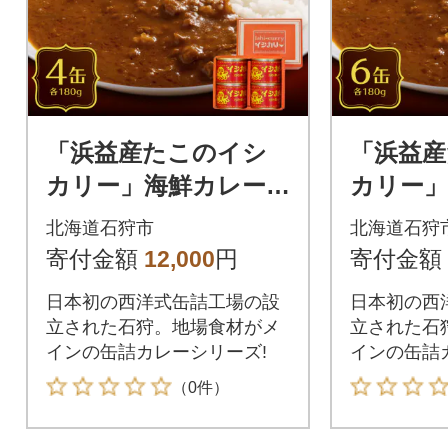
「浜益産たこのイシ
「浜益
カリー」海鮮カレー
カリー」
の缶詰 4缶セット
の缶詰 
北海道石狩市
北海道石狩
寄付金額
12,000
円
寄付金額
日本初の西洋式缶詰工場の設
日本初の西
立された石狩。地場食材がメ
立された石
インの缶詰カレーシリーズ!
インの缶詰
（0件）