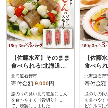
【佐藤水産】そのまま
【佐藤水
食べられる!北海道に
食べられ
しんのソフトスモー
しんの
北海道石狩市
北海道石狩
ク
ーク風味
寄付金額
9,000
円
寄付金額
脂のりの良い北海道産にしん
脂のりの良
を食べやすく《骨切り》し
を食べやす
て、燻製にしました
ピクルスに