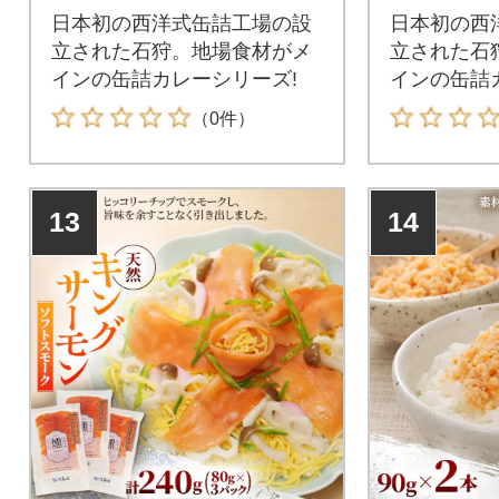
うらいとん」
うらい
日本初の西洋式缶詰工場の設
日本初の西
立された石狩。地場食材がメ
立された石
インの缶詰カレーシリーズ!
インの缶詰
（0件）
13
14