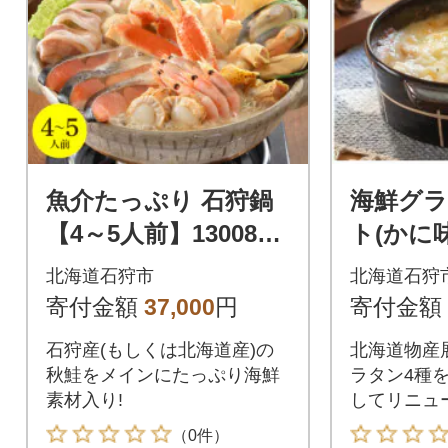
魚介たっぷり 石狩鍋
海鮮グラ
【4～5人前】1300890
ト(かに
01
エビ・たら
北海道石狩市
北海道石狩
寄付金額
37,000
円
寄付金額
石狩産(もしくは北海道産)の
北海道物産
秋鮭をメインにたっぷり海鮮
ラタン4種
素材入り!
してリニュ
（0件）