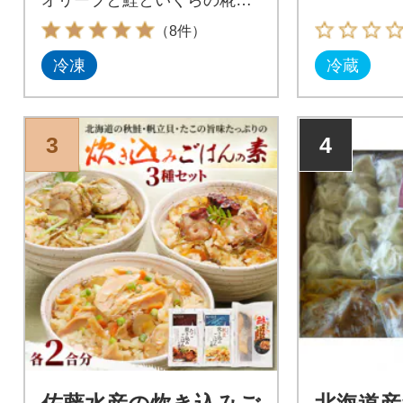
け石狩味の3種セット
（8件）
冷凍
冷蔵
3
4