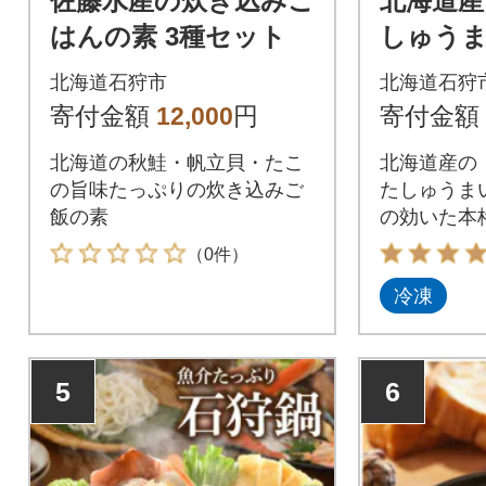
佐藤水産の炊き込みご
北海道
はんの素 3種セット
しゅう
腐
北海道石狩市
北海道石狩
寄付金額
12,000
円
寄付金額
北海道の秋鮭・帆立貝・たこ
北海道産の
の旨味たっぷりの炊き込みご
たしゅうま
飯の素
の効いた本
ト
（0件）
冷凍
5
6