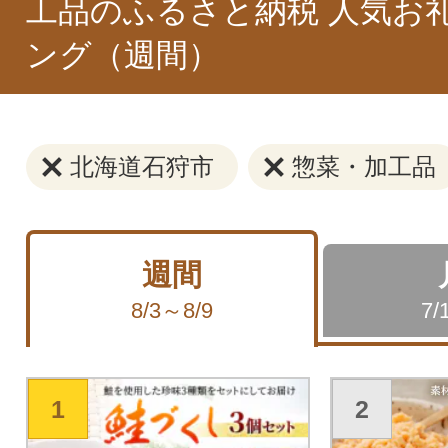
工品のふるさと納税 人気お
ング（週間）
北海道石狩市
惣菜・加工品
週間
8/3～8/9
7/
1
2