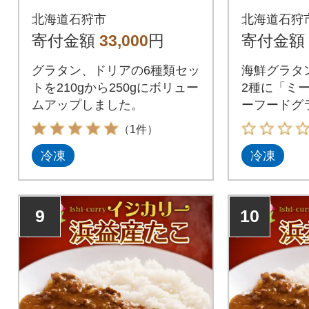
類セット 
北海道石狩市
北海道石狩
寄付金額
33,000
円
寄付金額
グラタン、ドリアの6種類セッ
海鮮グラタ
トを210gから250gにボリュー
2種に「ミ
ムアップしました。
ーフードグ
豪華8種セッ
（1件）
冷凍
冷凍
9
10