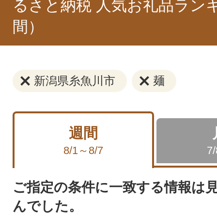
るさと納税 人気お礼品ラン
間）
新潟県糸魚川市
麺
週間
8/1～8/7
7
ご指定の条件に一致する情報は
んでした。